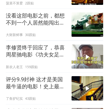
菠菜不算爱
2跟贴
没看这部电影之前，都想
不到一个人居然能闯出这
么大的祸！
大财新鲜事
30跟贴
李修贤终于回应了，恭喜
周星驰电影《功夫女足》
票房突破20多亿！
新农人老王
159跟贴
评分9.9封神 这才是美国
最牛逼的电影！史上最高
智商的天才律师！
了鱼驴纪实
43跟贴