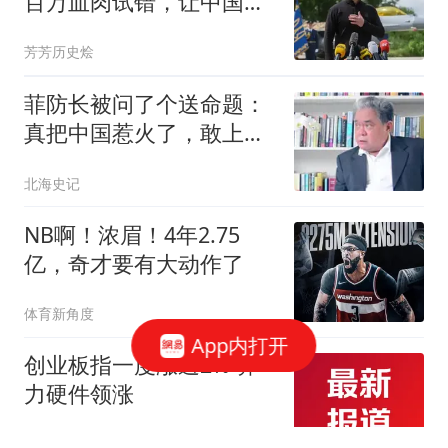
百万血肉试错，让中国拿
到了新的入场券
芳芳历史烩
菲防长被问了个送命题：
真把中国惹火了，敢上前
线同中国打一仗吗
北海史记
NB啊！浓眉！4年2.75
亿，奇才要有大动作了
体育新角度
App内打开
创业板指一度涨逾2% 算
力硬件领涨
每日经济新闻