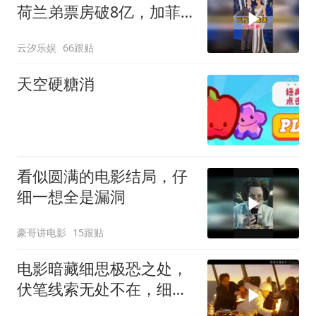
荷兰弟票房破8亿，加菲
两度提名奥斯卡
云汐乐娱
66跟贴
天空硬糖消
看似圆满的电影结局，仔
细一想全是漏洞
豪哥讲电影
15跟贴
电影暗藏细思极恐之处，
伏笔线索无处不在，细节
让人后背发凉