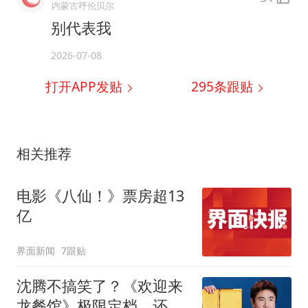
内蒙古呼伦贝尔
别代表我
2026-07-08
打开APP发贴
295
条跟贴
相关推荐
电影《八仙！》票房超13
亿
界面新闻
7跟贴
沈腾不搞笑了？《欢迎来
龙餐馆》极限定档，还有