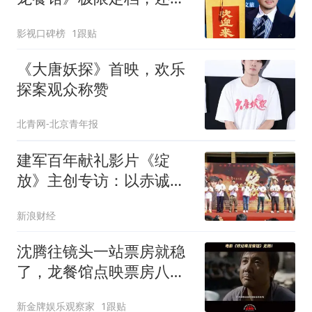
这3点让人捏把汗
影视口碑榜
1跟贴
《大唐妖探》首映，欢乐
探案观众称赞
北青网-北京青年报
建军百年献礼影片《绽
放》主创专访：以赤诚之
心致敬百年荣光
新浪财经
沈腾往镜头一站票房就稳
了，龙餐馆点映票房八千
万起步？你认同吗
新金牌娱乐观察家
1跟贴