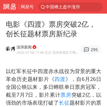
网易号
中国稀土盘中涨停
1岁宝宝碰坏纸巾盒 宝妈被索赔924元
电影《四渡》票房突破2亿，
男子结婚8年3个女儿均非亲生
创长征题材票房新纪录
台风白海豚逼近 暴雨大暴雨来袭
“空调24小时开着更省电”不实
澎湃新闻
295
公司“上四休三”但要降薪1000元
2026-07-08 17:48
·北京
·澎湃新闻官方网易号
47岁妈妈突然产女 26岁女儿：很震惊
以红军长征中四渡赤水战役为背景的重大
OpenAI为免费用户升级GPT-5.6 Luna
革命历史题材影片《
四渡
》，自6月26日
泸溪河：桃酥吃出金属牙冠视频不实
全国公映以来，多日蝉联单日票房冠军，
“中国蔬菜之乡”最高温达41.8℃
截至7月7日，影片累计
票房
突破2亿，以
日本广岛民众举行游行反对政府行径
强劲的市场表现打破了
长征
题材影片的票