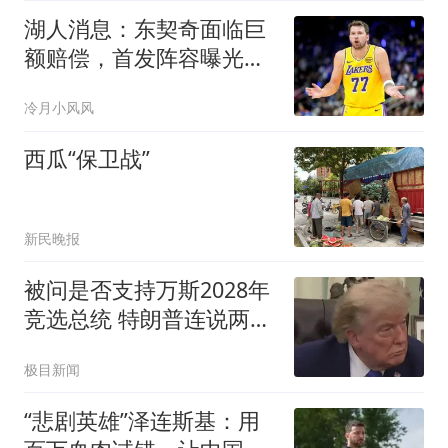
湖人消息：东契奇面临巨
额赔偿，首发阵容曝光，
克内克特恐被裁
冷月小风风
西瓜“保卫战”
新民晚报
被问是否支持万斯2028年
竞选总统 特朗普连说两
个"NO"
极目新闻
“悲剧英雄”泽连斯基：用