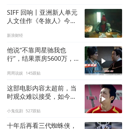
SIFF 回响丨亚洲新人单元
人文佳作《冬旅人》今日
上映
新浪财经
他说“不靠周星驰我也
行”，结果票房5600万，
豆瓣4.0
周周说娱
145跟贴
这部电影内容太超前，当
时观众难以接受，如今却
成经典
小鬼侃剧
527跟贴
十年后再看三代蜘蛛侠，