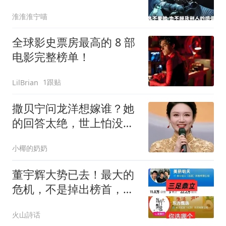
淮淮淮宁喵
全球影史票房最高的 8 部
电影完整榜单！
1跟贴
LilBrian
撒贝宁问龙洋想嫁谁？她
的回答太绝，世上怕没这
男人
小椰的奶奶
董宇辉大势已去！最大的
危机，不是掉出榜首，而
是越来越容易被替代
火山詩话