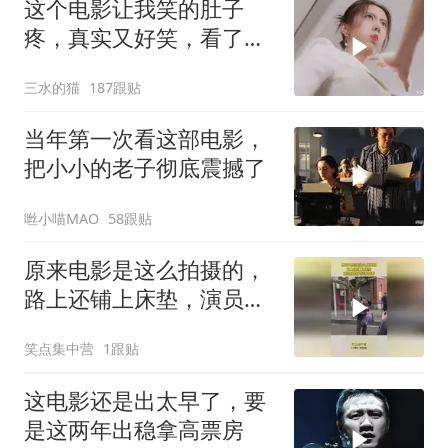
这个电影让我笑的肚子
疼，真实又好笑，看了三
遍，看一遍笑一遍！
三水的猫
187跟贴
当年第一次看这部电影，
把小小的老子彻底震撼了
咝小喵MAO
58跟贴
原来电影是这么拍摄的，
路上还铺上床垫，演员们
真是娇生惯养
笑点集中营
1跟贴
这电影还是出太早了，要
是这两年出稳拿高票房