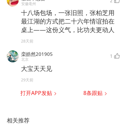
2
安徽亳州
十八场包场，一张旧照，张柏芝用
最江湖的方式把二十六年情谊拍在
桌上——这份义气，比功夫更动人
28天前
栾皓然201905
1
北京
大宝天天见
29天前
打开APP发贴
8
条跟贴
相关推荐