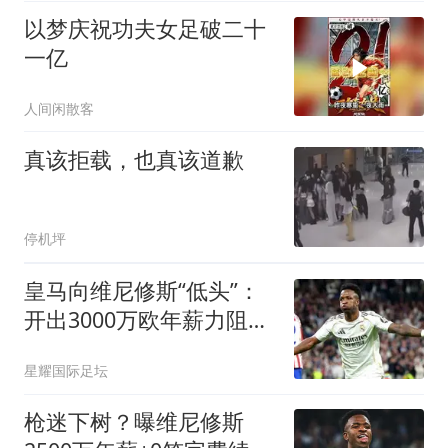
以梦庆祝功夫女足破二十
一亿
人间闲散客
真该拒载，也真该道歉
停机坪
皇马向维尼修斯“低头”：
开出3000万欧年薪力阻阿
森纳挖角
星耀国际足坛
枪迷下树？曝维尼修斯