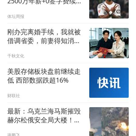
2500万年薪+0签字费续约
皇马
体坛周报
刚办完离婚手续，我就被
借调省委，前妻得知消息
立刻找我复婚
千秋文化
美股存储板块盘前继续走
低 西部数据跌超16%
财联社
最新：乌克兰海马斯摧毁
赫尔松俄安全局大楼！猛
攻敌人指挥部
项鹏飞