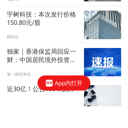
宇树科技：本次发行价格
150.80元/股
财联社
独家｜香港保监局回应一
财：中国居民境外投资收
益申报、缴税要求一直存
第一财经资讯
在
App内打开
近30亿！公告100%收购
感知芯视界
外交部：日方应正视国际