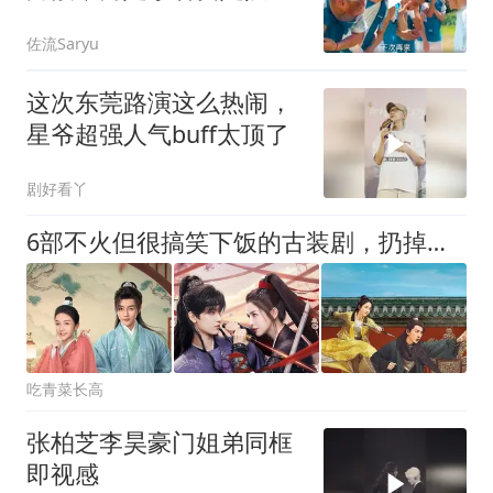
员，结果被打惨了
佐流Saryu
这次东莞路演这么热闹，
星爷超强人气buff太顶了
剧好看丫
6部不火但很搞笑下饭的古装剧，扔掉脑子后看，快乐翻一倍！
吃青菜长高
张柏芝李昊豪门姐弟同框
即视感