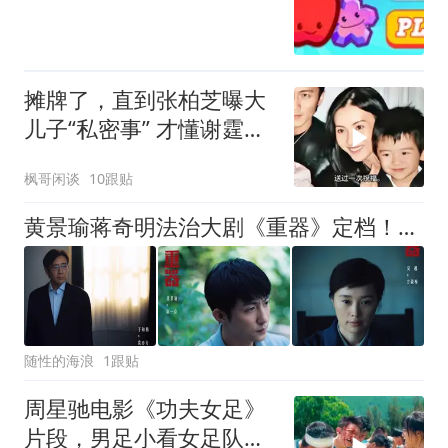
摊牌了，直到张柏芝曝大
儿子“私密事” 才懂谢霆锋
的缺席影响多大
枫哥闲谈
10跟贴
黄景瑜蒋奇明法治大剧《重器》定档！于和伟吴越丁勇岱重磅加盟看点拉满
随性的海浪
1跟贴
周星驰电影《功夫女足》
片段，男足小看女足队