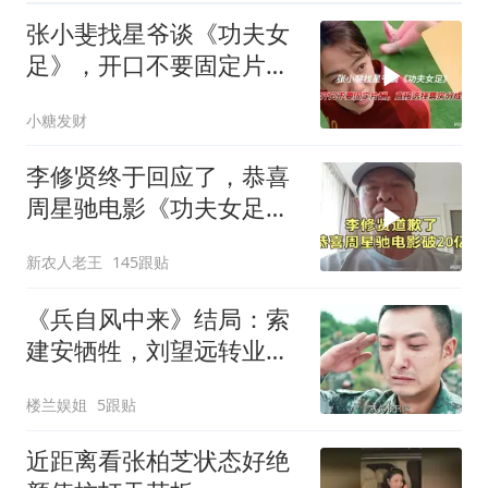
张小斐找星爷谈《功夫女
足》，开口不要固定片酬
直接选择票房分成
小糖发财
李修贤终于回应了，恭喜
周星驰电影《功夫女足》
票房突破20多亿！
新农人老王
145跟贴
《兵自风中来》结局：索
建安牺牲，刘望远转业，
郭子剑爱情事业双丰收
楼兰娱姐
5跟贴
近距离看张柏芝状态好绝