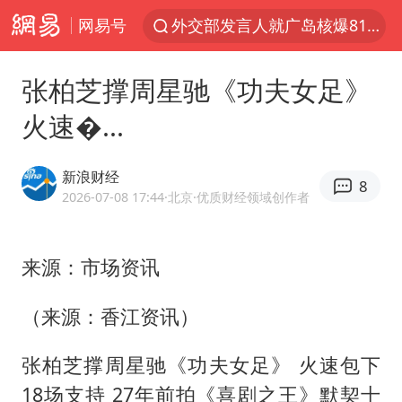
网易号
外交部发言人就广岛核爆81周年等答记者问
昆明石林火把节
张柏芝撑周星驰《功夫女足》
台风白海豚即将进入48小时警戒线
火速�...
我国编制完成新版全月地质图
胡塞武装袭扰红海航运行动升级
新浪财经
8
郑国霖回应去景区上班被保安拦下
2026-07-08 17:44
·北京
·优质财经领域创作者
80后女柜员逆袭成4200亿银行副行长
来源：市场资讯
感觉全东北都在等7号
扎哈罗娃批广岛市长不提美国原子弹
（来源：香江资讯）
泰国一女公务员妆容引争议 本人回应
张柏芝撑
周星驰
《功夫女足》 火速包下
女子利用漏洞0元薅走3000多件家电
18场支持 27年前拍《喜剧之王》默契十