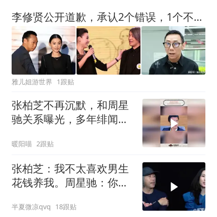
李修贤公开道歉，承认2个错误，1个不争事实，原来张柏芝没撒谎
雅儿姐游世界
1跟贴
张柏芝不再沉默，和周星
驰关系曝光，多年绯闻真
相如今终于说清
暖阳喵
2跟贴
张柏芝：我不太喜欢男生
花钱养我。周星驰：你不
早说
半夏微凉qvq
18跟贴