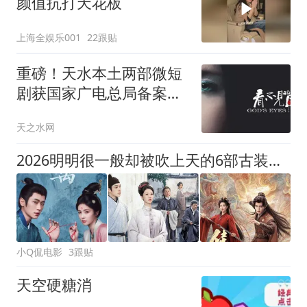
颜值抗打天花板
上海全娱乐001
22跟贴
重磅！天水本土两部微短
剧获国家广电总局备案公
示
天之水网
2026明明很一般却被吹上天的6部古装剧，高开低走，没看完就弃了
小Q侃电影
3跟贴
天空硬糖消