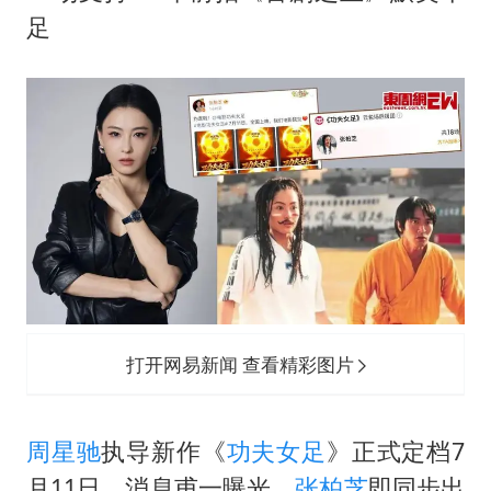
把党建设得更加坚强有力
足
关之琳否认与27岁模特的恋情
多地要求领导干部带头休假
奋进开新局 实干挑大梁
打开网易新闻 查看精彩图片
周星驰
执导新作《
功夫女足
》正式定档7
月11日，消息甫一曝光，
张柏芝
即同步出