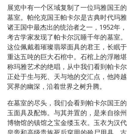
展览中有一个区域复制了一位玛雅国王的
墓室。帕伦克国王帕卡尔是古典时代玛雅
诸王国中最杰出的统治者之一，1952年，
考古学家发现了帕卡尔沉睡千年的墓室。
这位佩戴着璀璨翡翠面具的君王，长眠于
重达五吨的巨大石棺中。石棺上的浮雕堪
称玛雅艺术的绝唱，从中我们看到帕卡尔
正处于生与死、天与地的交汇点，他跨越
冥界的幽深，沿着世界之树升腾。
在墓室的尽头，我们会看到帕卡尔国王的
玉面具及配饰。与其并置的，是来自徐州
博物馆的镇馆之宝金缕玉衣。玉衣为汉代
皇帝和高级贵族死后穿用的殓尸用具，古