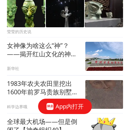
莹莹的历史说
女神像为啥这么“神”？
——揭开红山文化的神秘
面纱
新华社
1983年农夫农田里挖出
1600年前罗马贵族别墅，
马赛克惊艳世界
App内打开
科学边界哦
全球最大机场——但是倒
闭了【神奇组织49】