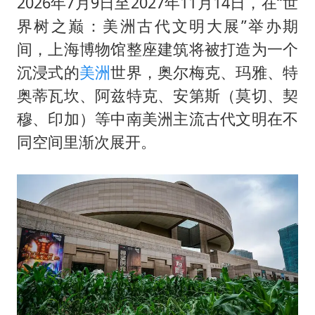
几元成本的AI广告导致千万市值蒸发
2026年7月9日至2027年11月14日，在“世
界树之巅：美洲古代文明大展”举办期
老挝国会主席赛宋蓬逝世
间，上海博物馆整座建筑将被打造为一个
《欢迎来龙餐馆》口碑
沉浸式的
美洲
世界，奥尔梅克、玛雅、特
白海豚将正面袭击贯穿浙江
奥蒂瓦坎、阿兹特克、安第斯（莫切、契
酒店回应车内过夜被收150元
穆、印加）等中南美洲主流古代文明在不
黄金牛市回来了吗
同空间里渐次展开。
乐享全民健身 共筑健康中国