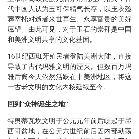
代中国人认为玉可保精气长存，以玉衣殓
葬寄托对逝者来世再生、永享富贵的美好
愿望。由此可见，对于玉石的崇拜是中国
和美洲文明共享的文化基因。
16世纪西班牙殖民者登陆美洲大陆，直接
导致了古代玛雅文明的湮灭。但数百万玛
雅后裔今天依然活跃在中美洲地区，将这
一古老文明的文化内核延续至今。
回到“众神诞生之地”
特奥蒂瓦坎文明于公元元年前后崛起于墨
西哥盆地，在公元六世纪前后因内部动荡