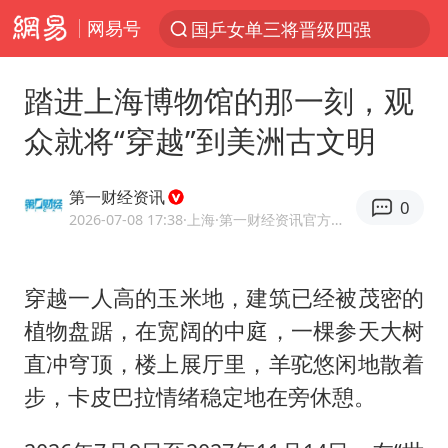
网易号
光影经济撬动暑期消费新蓝海
马克·艾伦退出斯诺克中国公开赛
踏进上海博物馆的那一刻，观
微信又有新功能，你可以“撤回”你的撤回了！
众就将“穿越”到美洲古文明
新疆优化调整景区内自驾服务费
上四休三，但降薪1000元，你接受吗？
第一财经资讯
0
情侣平潭拍日出坠崖1死1伤
2026-07-08 17:38
·上海
·第一财经资讯官方网易号
茅台部分直营店飞天茅台提价
穿越一人高的玉米地，建筑已经被茂密的
商场现钱学森巨幅海报 负责人回应
植物盘踞，在宽阔的中庭，一棵参天大树
36岁男演员成景区NPC后人气爆棚
直冲穹顶，楼上展厅里，羊驼悠闲地散着
全民健身事业高质量发展
步，卡皮巴拉情绪稳定地在旁休憩。
台当局重金为“台独”织“皇帝新衣”