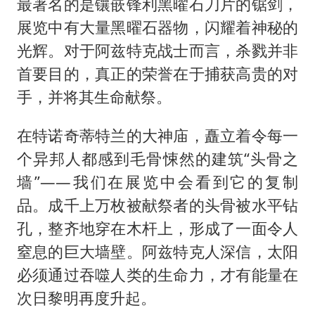
最著名的是镶嵌锋利黑曜石刀片的锯剑，
展览中有大量黑曜石器物，闪耀着神秘的
光辉。对于阿兹特克战士而言，杀戮并非
首要目的，真正的荣誉在于捕获高贵的对
手，并将其生命献祭。
在特诺奇蒂特兰的大神庙，矗立着令每一
个异邦人都感到毛骨悚然的建筑“头骨之
墙”——我们在展览中会看到它的复制
品。成千上万枚被献祭者的头骨被水平钻
孔，整齐地穿在木杆上，形成了一面令人
窒息的巨大墙壁。阿兹特克人深信，太阳
必须通过吞噬人类的生命力，才有能量在
次日黎明再度升起。