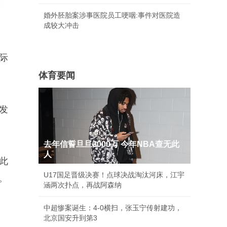
婚外胚胎案涉事医院员工哽咽:事件对医院造
成较大冲击
国际
体育要闻
际发
去年信誓旦旦3000万 今年NBA查无此
人
材此
U17国足晋级决赛！点球决战淘汰河床，江宇
。
涵两次扑点，再战阿森纳
中超惨案诞生：4-0横扫，张玉宁传射建功，
北京国安升到第3