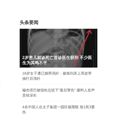
头条要闻
2岁患儿就诊死亡首诊医生获刑 不少医
生为其鸣不平
18岁女子遭已婚男强奸：被推到床上用皮带
抽打后强奸
穆杰塔巴被指给总统下"最后警告" 爆料人发声
意味深长
4名中国人在太子集团一园区被围殴 致1死3重
伤