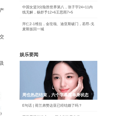
中国女篮3分险胜世界第八，张子宇24+11内
产
线无解，杨舒予12+6王思雨7+5
拜仁2-1维拉，金玟哉、迪亚斯破门，若昂-戈
麦斯扳回一城
交
娱乐要闻
及
周也热恋结束，六个字暴露单身状态
E句话 | 荷兰弟赞达亚已经结婚了吗？