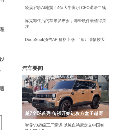
有
凌晨谷歌AI地震！4位大牛离职 CEO退居二线
库克卸任后的苹果发布会，哪些硬件最值得关
注
理
DeepSeek预告API价格上涨：“预计涨幅较大”
设
汽车要闻
。
股
越7全球首秀 传祺开始进攻方盒子越野
智界V9超级工厂溯源 以纯血鸿蒙定义中国智