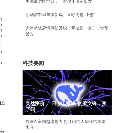
离海最远的地方，一群少年决定出发
小酒窝客串董璇新戏，直呼周也“小也”
大冰承认恋情风波升级，牵扯另一女子，惊动
警方
科技要闻
4亿
突然涨价，"只收电费钱"的梁文锋，变
了吗
谷歌AI帝国越建越大 打江山的人却开始集体
离开