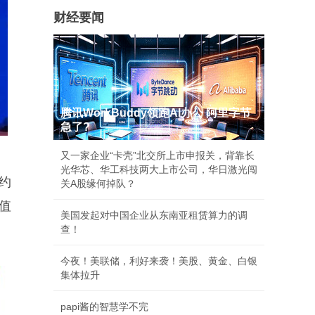
财经要闻
腾讯WorkBuddy领跑AI办公 阿里字节
急了?
又一家企业“卡壳”北交所上市申报关，背靠长
光华芯、华工科技两大上市公司，华日激光闯
约
关A股缘何掉队？
市值
美国发起对中国企业从东南亚租赁算力的调
查！
今夜！美联储，利好来袭！美股、黄金、白银
集体拉升
papi酱的智慧学不完