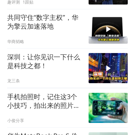
趣评测
1跟贴
共同守住“数字主权”，华
为擎云加速落地
华商韬略
深圳：让你见识一下什么
是科技之都！
龙三条
手机拍照时，记住这3个
小技巧，拍出来的照片清
晰又好看
小俊分享