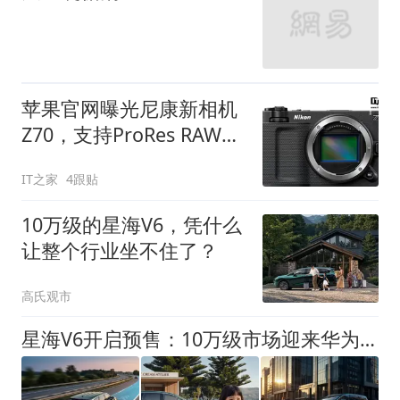
苹果官网曝光尼康新相机
Z70，支持ProRes RAW录
制
IT之家
4跟贴
10万级的星海V6，凭什么
让整个行业坐不住了？
高氏观市
星海V6开启预售：10万级市场迎来华为乾崑大六座，起售价8.99万元