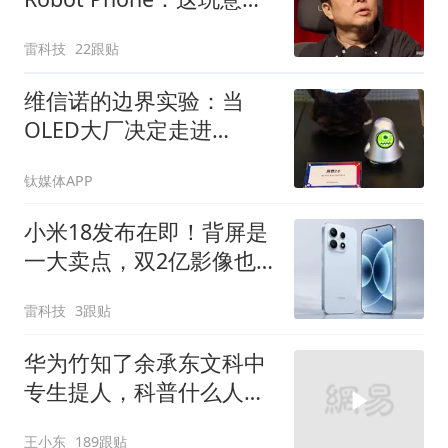
真抄不了
雷科技
22跟贴
维信诺的边界实验：当
OLED大厂决定走进
ChinaJoy
钛媒体APP
小米18发布在即！背屏是
一大卖点，双2亿影像也
安排上了
雷科技
3跟贴
华为竹知了余承东文科中
专生提人，科普什么人能
提什么人不能提
王小东
189跟贴