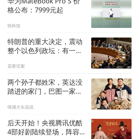
华为MateBook Pro S 价
格公布：7999元起
快科技
特朗普的重大决定，震动
整个以色列政坛：有一件
事让内塔夜不能寐
花寒弦絮
两个孙子都姓宋，英达没
踏进的家门，巴图一家四
口正笑着过日子
情感大头说说
后天开始！央视腾讯优酷
4部好剧陆续登场，阵容