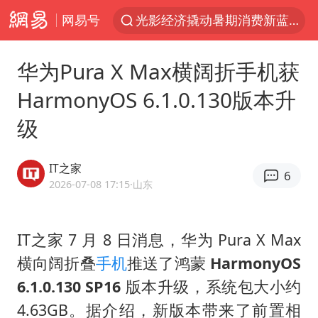
网易号
光影经济撬动暑期消费新蓝海
马克·艾伦退出斯诺克中国公开赛
华为Pura X Max横阔折手机获
微信又有新功能，你可以“撤回”你的撤回了！
HarmonyOS 6.1.0.130版本升
新疆优化调整景区内自驾服务费
级
上四休三，但降薪1000元，你接受吗？
情侣平潭拍日出坠崖1死1伤
IT之家
6
夏日经济乘“热”而上 消费市场向“新”而行
2026-07-08 17:15
·山东
白海豚将正面袭击贯穿浙江
酒店回应车内过夜被收150元
IT之家 7 月 8 日消息，华为 Pura X Max
横向阔折叠
手机
推送了鸿蒙
HarmonyOS
黄金牛市回来了吗
6.1.0.130 SP16
版本升级，系统包大小约
酒店花洒现排泄物住客索赔遭拒
4.63GB。据介绍，新版本带来了前置相