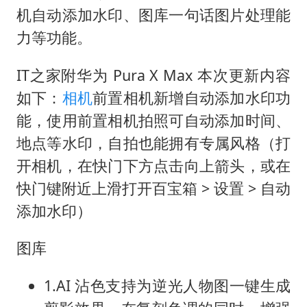
杭州全市有序停课
机自动添加水印、图库一句话图片处理能
36岁男演员成景区NPC后人气爆棚
力等功能。
全民健身事业高质量发展
IT之家附华为 Pura X Max 本次更新内容
台当局重金为“台独”织“皇帝新衣”
如下：
相机
前置相机新增自动添加水印功
几元成本的AI广告导致千万市值蒸发
能，使用前置相机拍照可自动添加时间、
老挝国会主席赛宋蓬逝世
地点等水印，自拍也能拥有专属风格（打
乐享全民健身 共筑健康中国
开相机，在快门下方点击向上箭头，或在
快门键附近上滑打开百宝箱 > 设置 > 自动
添加水印）
图库
1.AI 沾色支持为逆光人物图一键生成