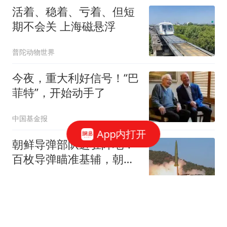
活着、稳着、亏着、但短
期不会关 上海磁悬浮
普陀动物世界
今夜，重大利好信号！“巴
菲特”，开始动手了
中国基金报
App内打开
朝鲜导弹部队进驻阵地！
百枚导弹瞄准基辅，朝军
将首次打击乌本土
共工之锚
梅西父亲豪尔赫去世享年
68岁，曾带他试训巴萨并