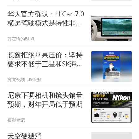
华为官方确认：HiCar 7.0
横屏驾驶模式是特性非
BUG，支持微信通话
薛定谔的BUG
长鑫拒绝苹果压价：坚持
要求不低于三星和SK海力
士，华为、小米等长单锁
究竟视频
39跟贴
定产能
尼康下调相机和镜头销量
预期，财年开局低于预期
摄影笔记
天空硬糖消