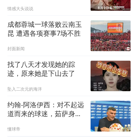
都不错，追哪部
情感大头说说
成都蓉城一球落败云南玉
昆 遭遇各项赛事7场不胜
封面新闻
找了八天才发现她的踪
迹，原来她是下山去了
坠入二次元的海洋
约翰-阿洛伊西：对不起远
道而来的球迷，茹萨身体
状态没问题
懂球帝