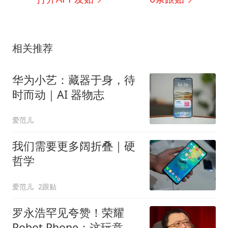
相关推荐
华为小艺：藏器于身，待
时而动｜AI 器物志
爱范儿
我们需要更多阔折叠｜硬
哲学
爱范儿
2跟贴
罗永浩罕见夸赞！荣耀
Robot Phone：这玩意儿