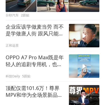
分秒汽车
2跟贴
企业应该学做麦当劳 而不
是学做唐人街 跟风只能生
存，守住产业本质，方能
正和远景
穿越周期
OPPO A7 Pro Max既是年
轻人的追剧专用机，也是
接单利器，更能放心给父
科技Daily
5跟贴
母用
顶配仅需101.6万！尊界
MPV和华为全场景新品发
布会总结