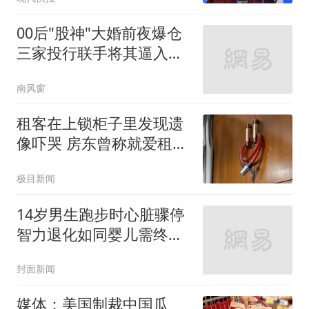
00后"股神"大婚前夜爆仓
三家投行联手将其逼入绝
境
南风窗
租客在上锁柜子里发现遗
像吓哭 房东曾称就爱租给
男生
极目新闻
14岁男生跑步时心脏骤停
智力退化如同婴儿需终身
护理
封面新闻
媒体：美国制裁中国瓜