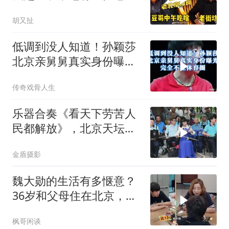
坊
胡又扯
低调到没人知道！孙颖莎
北京亲舅舅真实身份曝
光，完全不在体育圈
传奇戏骨人生
乐器合奏《看天下劳苦人
民都解放》，北京天坛琴
之声民乐团
金盾摄影
魏大勋的生活有多惬意？
36岁和父母住在北京，每
天衣来伸手饭来张口
枫哥闲谈