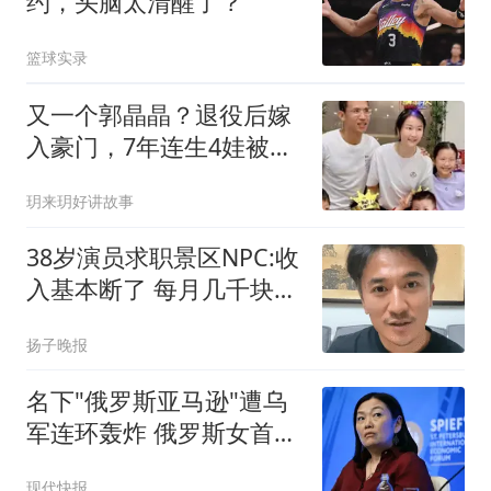
约，头脑太清醒了？
篮球实录
又一个郭晶晶？退役后嫁
入豪门，7年连生4娃被群
嘲，如今怎样了？
玥来玥好讲故事
38岁演员求职景区NPC:收
入基本断了 每月几千块都
没有
扬子晚报
名下"俄罗斯亚马逊"遭乌
军连环轰炸 俄罗斯女首富
怒了
现代快报