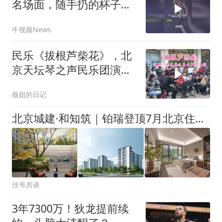
名场面，随手扔的杯子砸
到自己的头 表情亮了
牛视频News
民乐《拔根芦柴花》，北
京天坛琴之声民乐团演
奏，悦耳动听
薇姐的日记
北京城建·和知筑｜铂瑞登顶7月北京住宅网签套数TOP2！
佳爷房谈
3年7300万！狄龙提前续