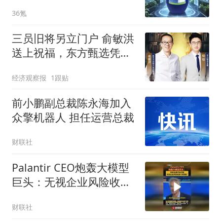
36氪
三员旧将另立门户 俞敏洪
送上祝福，东方甄选凭什
么逆势盈利？
经济观察报
1跟贴
前小鹏副总裁陈永海加入
众擎机器人 担任运营总裁
财联社
Palantir CEO炮轰大模型
巨头：无视企业风险收取
财富税
财联社