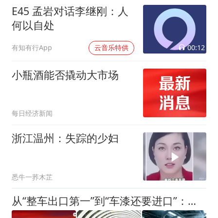
E45 孟岩对话李继刚：人
何以自处
00:12
有知有行App
云音乐特供
小瓶酒能否撬动大市场
每日经济新闻
浙江温州：失踪的少妇
悉牛一荞木芷
从“整车出口第一”到“车漆还要进口”：中国制造补短板的“最难一公里”