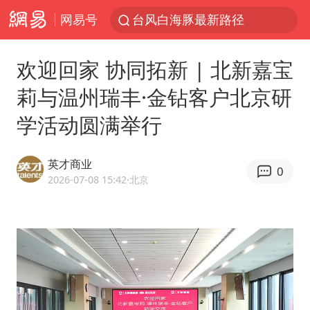
网易号
昆明石林火把节
外交部发言人就广岛核爆81周年等答记者问
欢迎回家 协同拓新 | 北新嘉宝
中央气象台发布台风黄色预警
莉与温州瑞丰·金钻客户北京研
我国编制完成新版全月地质图
学活动圆满举行
63岁关之琳否认与27岁模特恋情
胡塞武装袭扰红海航运行动升级
英才商业
0
郑国霖回应去景区上班被保安拦下
2026-07-08 15:42
·北京
80后女柜员逆袭成4200亿银行副行长
感觉全东北都在等7号
27岁女子成组织卖淫集团主犯被通缉
泰国一女公务员妆容引争议 本人回应