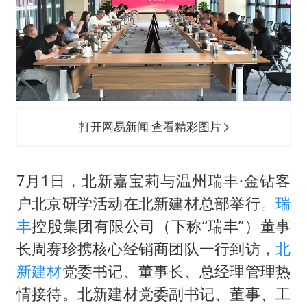
扎哈罗娃批广岛市长不提美国原子弹
村民谈“梅姨”：叫的其实是“媒姨”
首次证实！“胶球”存在
东方甄选被判赔偿江小白30万元
奋进开新局 实干挑大梁
打开网易新闻 查看精彩图片
7月1日，北新嘉宝莉与温州瑞丰·金钻客
户北京研学活动在北新建材总部举行。
瑞
丰
控股集团有限公司（下称“瑞丰”）董事
长周赛珍携核心经销商团队一行到访，
北
新建材
党委书记、董事长、总经理管理热
情接待。北新建材党委副书记、董事、工