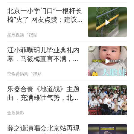
北京一小学门口“一根杆长
椅”火了 网友点赞：建议
全国推广
星辰视频
1跟贴
汪小菲曝玥儿毕业典礼内
幕，马筱梅直言不满，不
回北京另有隐情
空锅爱搞笑
1跟贴
乐器合奏《地道战》主题
曲，充满雄壮气势，北京
天坛琴之声民乐团
金盾摄影
薛之谦演唱会北京站再现