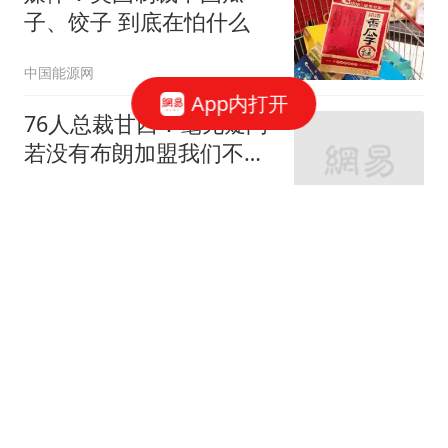
子、饺子 到底在怕什么
中国能源网
App内打开
76人总裁甘西：毫无疑问
若没有布朗加盟我们不可
能签下詹姆斯
北青网-北京青年报
985高校博士后被举报在
妻子孕期出轨 如今入职香
港高校
红星新闻
巴特勒重伤休至2027年2
月，勇士新秀获ESPN力挺
救火