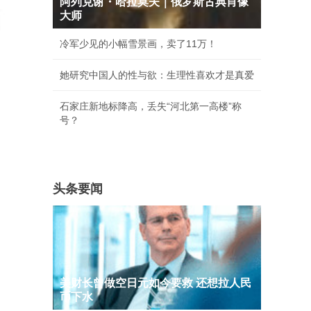
阿列克谢・哈拉莫夫｜俄罗斯古典肖像
大师
冷军少见的小幅雪景画，卖了11万！
她研究中国人的性与欲：生理性喜欢才是真爱
石家庄新地标降高，丢失“河北第一高楼”称
号？
头条要闻
美财长曾做空日元如今要救 还想拉人民
币下水