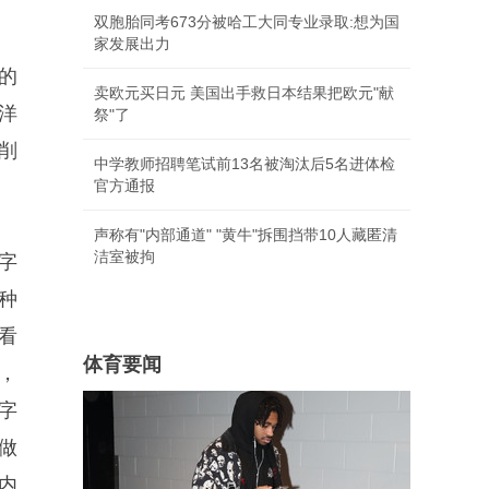
双胞胎同考673分被哈工大同专业录取:想为国
家发展出力
的
卖欧元买日元 美国出手救日本结果把欧元"献
洋
祭"了
削
中学教师招聘笔试前13名被淘汰后5名进体检
官方通报
声称有"内部通道" "黄牛"拆围挡带10人藏匿清
洁室被拘
字
种
看
体育要闻
，
字
做
内