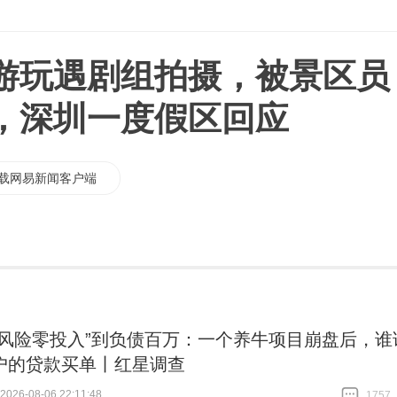
游玩遇剧组拍摄，被景区员
，深圳一度假区回应
载网易新闻客户端
零风险零投入”到负债百万：一个养牛项目崩盘后，谁
户的贷款买单丨红星调查
26-08-06 22:11:48
1757