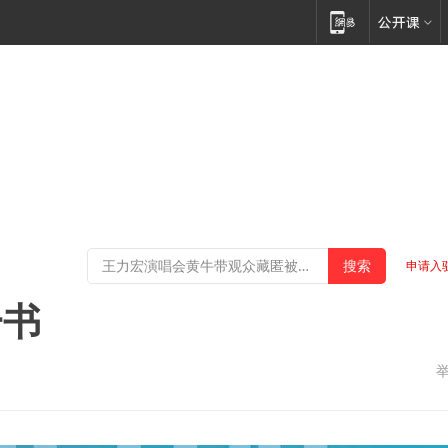
申请入
一书