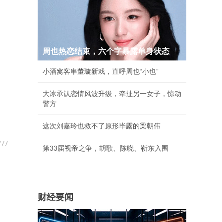
周也热恋结束，六个字暴露单身状态
小酒窝客串董璇新戏，直呼周也“小也”
大冰承认恋情风波升级，牵扯另一女子，惊动
警方
这次刘嘉玲也救不了原形毕露的梁朝伟
第33届视帝之争，胡歌、陈晓、靳东入围
财经要闻