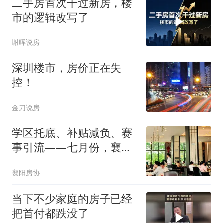
二手房首次干过新房，楼
市的逻辑改写了
谢晖说房
深圳楼市，房价正在失
控！
金刀说房
学区托底、补贴减负、赛
事引流——七月份，襄阳
住房成交2237套，淡季底
襄阳房协
盘稳
当下不少家庭的房子已经
把首付都跌没了