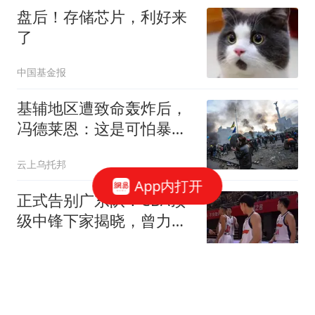
盘后！存储芯片，利好来
了
中国基金报
基辅地区遭致命轰炸后，
冯德莱恩：这是可怕暴
行，俄必须付出代价
云上乌托邦
App内打开
正式告别广东队！CBA顶
级中锋下家揭晓，曾力压
徐昕+焦泊乔
小小科普员
74岁泰王如今满心忧虑，
两个棘手问题没解决，提