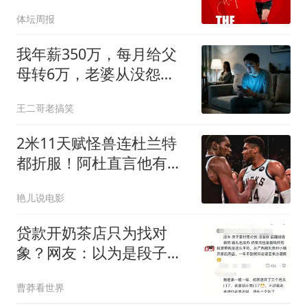
的归属
体坛周报
我年薪350万，每月给父
母转6万，老婆从没怨
言，直到我妈深夜来电哭
王二哥老搞笑
诉：手术费不够
2米11天赋怪兽连杜兰特
都折服！阿杜直言他有望
成为历史最强
艳儿说电影
贷款开奶茶店只为找对
象？网友：以为是段子，
竟然那么多人干成了
曹莽看世界