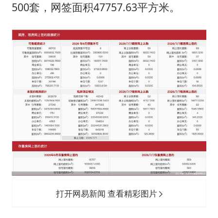
台湾海峡南口北上船舶实施交通管制
500套，网签面积47757.63平方米。
方程豹钛9新车申报
瑞众保险员工爆料公司违规行为
向鹏0-3不敌张本智和
命案逃犯躲进深山21年活得像野人
Meta重新支棱起来了吗
东方之约 相约未来
打开网易新闻 查看精彩图片