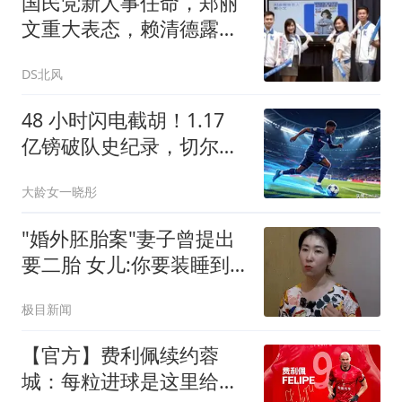
国民党新人事任命，郑丽
文重大表态，赖清德露馅
了，不简单
DS北风
48 小时闪电截胡！1.17
亿镑破队史纪录，切尔西
抢走阿森纳猎物
大龄女一晓彤
"婚外胚胎案"妻子曾提出
要二胎 女儿:你要装睡到
何时
极目新闻
【官方】费利佩续约蓉
城：每粒进球是这里给我