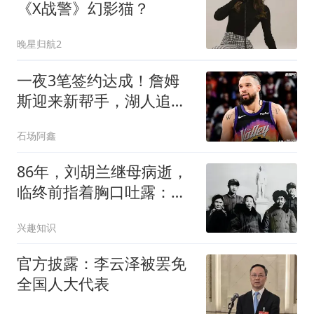
《X战警》幻影猫？
晚星归航2
一夜3笔签约达成！詹姆
斯迎来新帮手，湖人追求
14+7防守悍将
石场阿鑫
86年，刘胡兰继母病逝，
临终前指着胸口吐露：我
这里始终有块心病
兴趣知识
官方披露：李云泽被罢免
全国人大代表