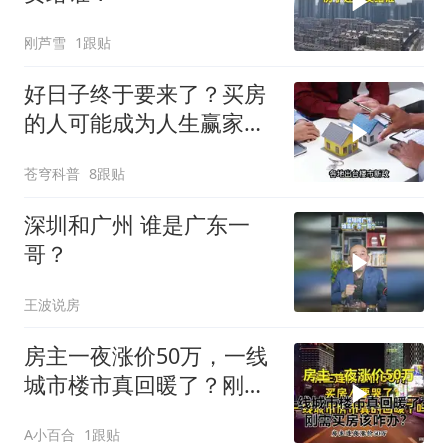
刚芦雪
1跟贴
好日子终于要来了？买房
的人可能成为人生赢家，
唱衰的人会哭吗
苍穹科普
8跟贴
深圳和广州 谁是广东一
哥？
王波说房
房主一夜涨价50万，一线
城市楼市真回暖了？刚需
买房该咋办？
A小百合
1跟贴