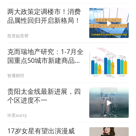
两大政策定调楼市！消费
品属性回归开启新格局！
投资如意帮
克而瑞地产研究：1-7月全
国重点50城市新建商品住
宅成交面积累计同比下降
智通财经
10.9% 市场总量延续筑底
贵阳太金线最新进展，四
个区进度不一
许里xurry
17岁女星有望出演漫威