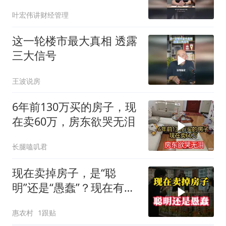
叶宏伟讲财经管理
这一轮楼市最大真相 透露
三大信号
王波说房
6年前130万买的房子，现
在卖60万，房东欲哭无泪
长腿嗑叽君
现在卖掉房子，是“聪
明”还是“愚蠢”？现在有了
答案
惠农村
1跟贴