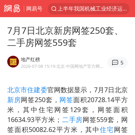
网易号
上半年我国机械工业经济运行稳中有进
官方通报教师招聘笔试前13名被淘汰
7月7日北京新房网签250套、
河南撤回“领导带薪错峰休假”通知
二手房网签559套
泰国枪击案凶手先杀祖父母后行凶
A股三大股指收涨
地产红榜
5
台风“白海豚”体型变大！环流面积接近13个浙江那么大
2026-07-08 15:19
·北京
·中国网地产官方网易号
宇树科技中一签需缴款7.54万元
北京市住建委
官网数据显示，7月7日北京
泰国校园枪击案死亡人数升至7人
新房
网签250套，
网签
面积20728.14平方
四川宜宾市高县发生4.9级地震
米，其中住宅网签129套，网签面积
“立秋的第一杯奶茶”又爆单了
16634.93平方米；
二手房
网签559套，网
国防部：中国军队坚决反制任何闹海挑衅图谋
签面积50082.62平方米，其中
住宅
网签