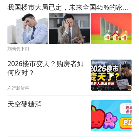
我国楼市大局已定，未来全国45%的家庭，或将迎来“4大挑战”
刘蕳爱下厨
2026楼市变天？购房者如
何应对？
左运新鲜事
天空硬糖消