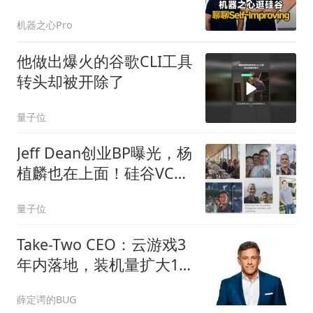
机器之心Pro
他做出爆火的谷歌CLI工具
转头却被开除了
量子位
Jeff Dean创业BP曝光，杨
植麟也在上面！硅谷VC抢
破头送钱
量子位
Take-Two CEO：云游戏3
年内落地，装机量扩大10
倍但收入难同增
薛定谔的BUG