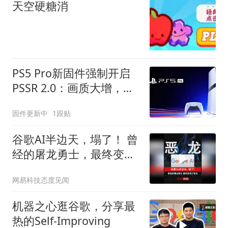
天空硬糖消
PS5 Pro新固件强制开启
PSSR 2.0：画质大增，但
标准版玩家只能干看？
固件更新中
1跟贴
谷歌AI半边天，塌了！ 曾
经的屠龙勇士，最终变成
了恶龙！
网易科技态度见闻
机器之心逛谷歌，分享最
热的Self-Improving