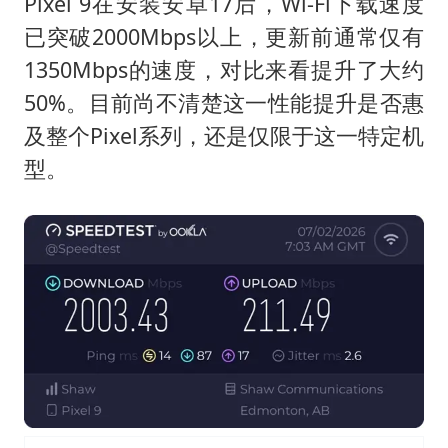
多个明星演唱会取消
Pixel 9在安装安卓17后，Wi-Fi下载速度
已突破2000Mbps以上，更新前通常仅有
女儿为争财产堵门阻挠父亲出殡
1350Mbps的速度，对比来看提升了大约
男孩参加珠心算比赛气定神闲
50%。目前尚不清楚这一性能提升是否惠
上海轮渡全线停航
及整个Pixel系列，还是仅限于这一特定机
制冰厂工人旺季能月入一万三
型。
人民的健康、体质、幸福一脉相承