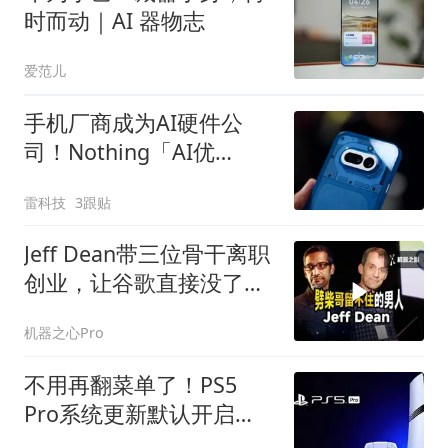
时而动｜AI 器物志
爱范儿
手机厂商成为AI硬件公
司！Nothing「AI优
先」、vivo重启AI眼镜
雷科技
3跟贴
Jeff Dean带三位骨干离职
创业，让谷歌直接没了
1800亿美元
机器之心Pro
不用再翻菜单了！PS5
Pro系统更新默认开启
PSSR 2.0