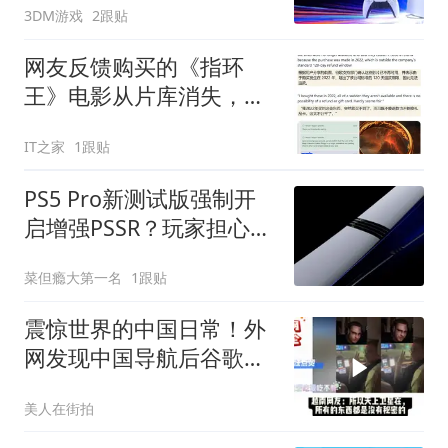
3DM游戏
2跟贴
网友反馈购买的《指环
王》电影从片库消失，谷
歌回应无法退款
IT之家
1跟贴
PS5 Pro新测试版强制开
启增强PSSR？玩家担心画
质反而变差
菜但瘾大第一名
1跟贴
震惊世界的中国日常！外
网发现中国导航后谷歌瞬
间不香了！
美人在街拍