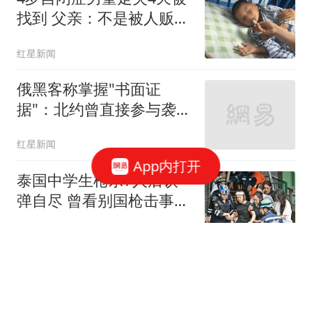
找到 父亲：不是被人贩子
抱走
红星新闻
俄黑客称掌握"书面证
据"：北约曾直接参与袭击
俄罗斯
红星新闻
App内打开
泰国中学生枪杀7人后饮
弹自尽 曾看别国枪击事件
视频
澎湃新闻
在上海看病，水到底有多
深？一个外地人跑了5家
医院，总结出10条铁规矩