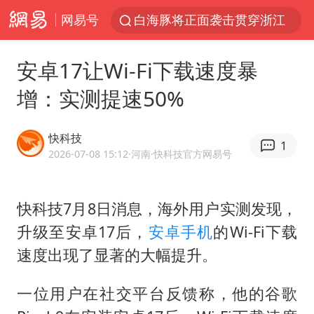
网易号
白海豚将正面袭击贯穿浙江
名创优品一次性内裤 颜面尽失
安卓17让Wi-Fi下载速度暴
上海明日之星冠军杯调整决赛时间
增：实测提速50%
视频丨中国东方电气集团原党组副书记、董事宋致远被查
女子网购名牌包发现是自己丢的那只
快科技
1
香港宏福苑火灾或由烟头引起
2026-07-08 15:12
·河南
·快科技官方网易号
浙江台州《告全体市民书》
快科技7月8日消息，海外用户实测发现，
女主硬加吻戏短剧已下架
升级至安卓17后，
安卓手机
的Wi-Fi下载
郑丽文：台湾从来没有“独立”过
速度出现了显著的大幅提升。
实时追踪台风白海豚
四川宜宾市珙县发生3.4级地震
一位用户在社交平台反馈称，他的谷歌