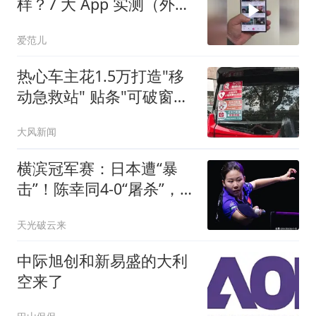
样？7 大 App 实测（外屏
篇）
爱范儿
热心车主花1.5万打造"移
动急救站" 贴条"可破窗取
用"
大风新闻
横滨冠军赛：日本遭“暴
击”！陈幸同4-0“屠杀”，
蒯曼激战日乒
天光破云来
中际旭创和新易盛的大利
空来了