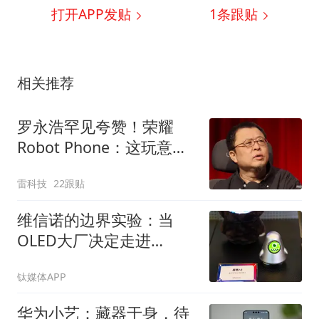
打开APP发贴
1
条跟贴
相关推荐
罗永浩罕见夸赞！荣耀
Robot Phone：这玩意儿
真抄不了
雷科技
22跟贴
维信诺的边界实验：当
OLED大厂决定走进
ChinaJoy
钛媒体APP
华为小艺：藏器于身，待