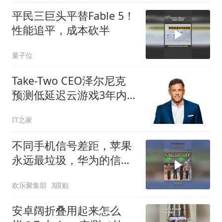
平民三巨头平替Fable 5！
性能追平，成本砍半
量子位
Take-Two CEO泽尔尼克
预测低延迟云游戏3年内
商业化
IT之家
不同手机信号差距，苹果
永远最垃圾，华为的信号
太强了！
欢乐聚集部
3跟贴
安卓阔折叠用起来怎么