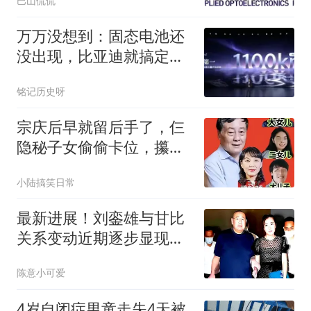
巴山侃侃
万万没想到：固态电池还
没出现，比亚迪就搞定了
1100km的纯电续航
铭记历史呀
宗庆后早就留后手了，仨
隐秘子女偷偷卡位，攥着
娃哈哈核心命脉
小陆搞笑日常
最新进展！刘銮雄与甘比
关系变动近期逐步显现苗
头，75岁大刘现状首次揭
陈意小可爱
晓
4岁自闭症男童走失4天被