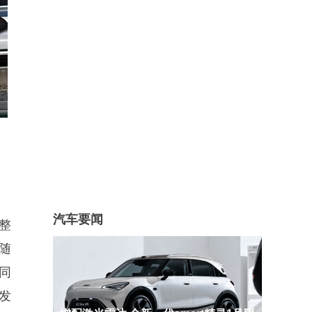
汽车要闻
整
随
同
发