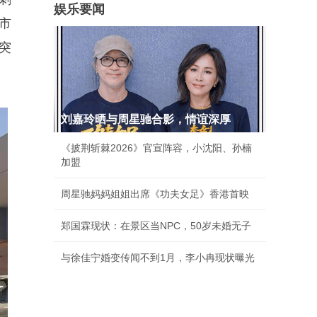
娱乐要闻
市
突
刘嘉玲晒与周星驰合影，情谊深厚
《披荆斩棘2026》官宣阵容，小沈阳、孙楠
加盟
周星驰妈妈姐姐出席《功夫女足》香港首映
郑国霖现状：在景区当NPC，50岁未婚无子
与徐佳宁婚变传闻不到1月，李小冉现状曝光