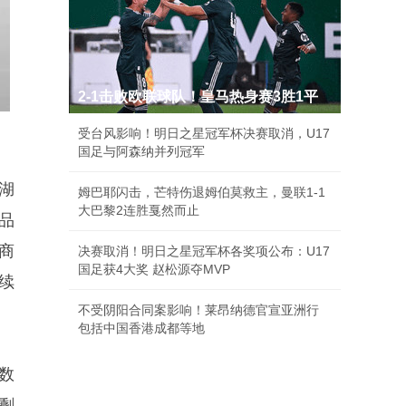
2-1击败欧联球队！皇马热身赛3胜1平
受台风影响！明日之星冠军杯决赛取消，U17
国足与阿森纳并列冠军
湖
姆巴耶闪击，芒特伤退姆伯莫救主，曼联1-1
大巴黎2连胜戛然而止
品
销商
决赛取消！明日之星冠军杯各奖项公布：U17
国足获4大奖 赵松源夺MVP
续
不受阴阳合同案影响！莱昂纳德官宣亚洲行
包括中国香港成都等地
数
剩