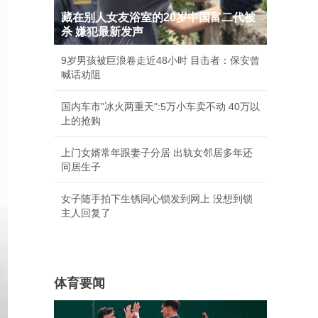
藏在别人女友浴室的20岁中国富二代被
杀 嫌犯最新发声
9岁男孩被巨浪卷走近48小时 目击者：保安曾
喊话劝阻
国内车市"冰火两重天":5万小车卖不动 40万以
上的抢购
上门女婿常年跟妻子分居 出轨女邻居多年还
同居生子
女子随手拍下生锈同心锁发到网上 没想到锁
主人回复了
体育要闻