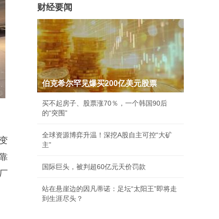
财经要闻
伯克希尔罕见爆买200亿美元股票
买不起房子、股票涨70％，一个韩国90后
的“突围”
全球资源博弈升温！深挖A股自主可控“大矿
变
主”
靠
国际巨头，被判超60亿元天价罚款
厂
站在悬崖边的因凡蒂诺：足坛“太阳王”即将走
。
到生涯尽头？