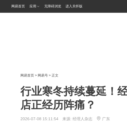
网易首页
应用
无障碍浏览
进入关怀版
网易首页
>
网易号
> 正文
行业寒冬持续蔓延！经
店正经历阵痛？
2026-07-08 15:11:54 来源:
经理人杂志
广东