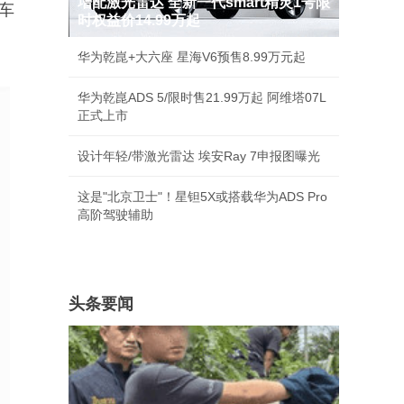
增配激光雷达 全新一代smart精灵1号限
车
时权益价14.99万起
华为乾崑+大六座 星海V6预售8.99万元起
华为乾崑ADS 5/限时售21.99万起 阿维塔07L
正式上市
设计年轻/带激光雷达 埃安Ray 7申报图曝光
这是"北京卫士"！星钽5X或搭载华为ADS Pro
高阶驾驶辅助
头条要闻