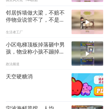
邻居拆墙做大梁，不赔不
停物业说管不了，不是承
重墙自便
生活者工厂
小区电梯顶板掉落砸中男
孩，物业称小孩不蹦掉不
了，市监局：派维保公司
政法频道
查看
天空硬糖消
宁波海鲜菜馆，人均