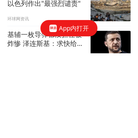
以色列作出"最强烈谴责"
环球网资讯
App内打开
基辅一枚导弹都没拦住被
炸惨 泽连斯基：求快给我
导弹
策前论
27年前的博士论文存在抄
袭，明星学者被高校撤销
学位
TOP大学来了
国企拖欠3700余万工程款
致项目停工 还挪用1.24亿
资金