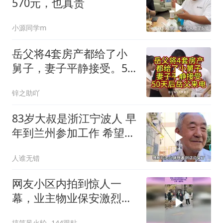
570元，也真贵
小源同学m
岳父将4套房产都给了小
舅子，妻子平静接受。50
天后岳父来电
锌之助吖
83岁大叔是浙江宁波人 早
年到兰州参加工作 希望百
年后回
人谁无错
网友小区内拍到惊人一
幕，业主物业保安激烈争
执，大战一触即发
搞笑风火轮
144跟贴