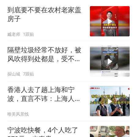
到底要不要在农村老家盖
房子
臧老师
1跟贴
隔壁垃圾经常不放好，被
风吹得到处都是，受不了
让物业上门提醒，结果第
探山城
7跟贴
二天早上邻居就这么水灵
灵的把家门口垃圾拿走了
香港人去了趟上海和宁
波，直言不讳：上海人和
宁波人气质截然不同
唯美风景线
宁波吃快餐，4个人吃了