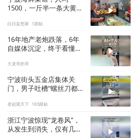
1500，一斤半一条大黄鱼
卖3800元，涨见识了
白日妄想家
1跟贴
16年地产老炮跌落，6年
自媒体沉淀，终于看懂普
通人的翻身真相
大龙哥的哥
宁波街头五金店集体关
门，男子吐槽“螺丝刀都买
不到”
老赵观天下
183跟贴
浙江宁波惊现“龙卷风”，
从发生到消失，仅有几分
钟时间