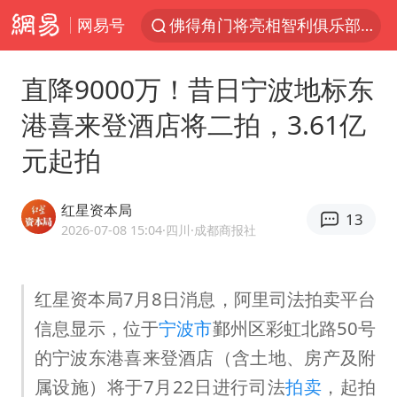
网易号
佛得角门将亮相智利俱乐部主场
看守所辅警收受10万获刑1年
直降9000万！昔日宁波地标东
宇树科技发行价格150.80元/股
港喜来登酒店将二拍，3.61亿
CIA被曝已秘密设立古巴工作组
元起拍
泰国一女公务员妆容引争议 本人回应
U17国足1分钟轰2球
红星资本局
13
宇树科技王兴兴身家有望超200亿元
2026-07-08 15:04
·四川
·成都商报社
陈熠叫医疗暂停被驳回 带伤遭逆转
外交部发言人就广岛核爆81周年等答记者问
红星资本局7月8日消息，阿里司法拍卖平台
信息显示，位于
宁波市
鄞州区彩虹北路50号
贵州轮胎子公司获美国退税8136万
的宁波东港喜来登酒店（含土地、房产及附
吉林一“温度计大楼”读数爆表
属设施）将于7月22日进行司法
拍卖
，起拍