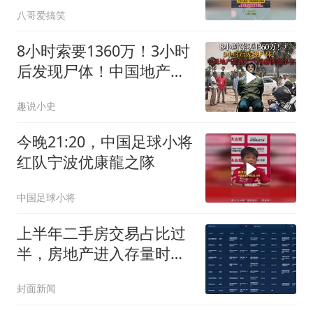
八哥爱搞笑
8小时索要1360万！3小时
后发现尸体！中国地产老
板在柬埔寨惨遭杀害！
趣说小史
今晚21:20，中国足球小将
红队宁波优康龍之隊
中国足球小将
上半年二手房交易占比过
半，房地产进入存量时代
丨楼市周报
封面新闻