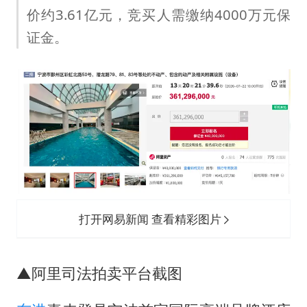
27岁女子成组织卖淫集团主犯被通缉
价约3.61亿元，竞买人需缴纳4000万元保
感觉全东北都在等7号
证金。
80后女柜员逆袭成4200亿银行副行长
奋进开新局 实干挑大梁
打开网易新闻 查看精彩图片
▲阿里司法拍卖平台截图