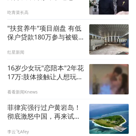
显引热议
吃青菜长高
"扶贫养牛"项目崩盘 有低
保户贷款180万参与被银
行起诉
红星新闻
16岁少女玩"恋陪本"2年花
17万:肢体接触让人想玩多
次
看看新闻Knews
菲律宾强行过户黄岩岛！
彻底激怒中国，再来试
试？
李云飞Afey