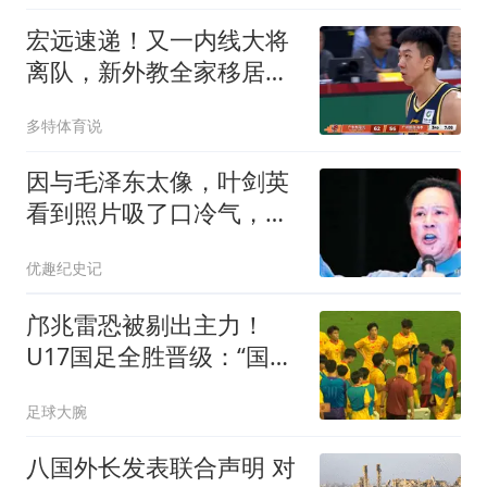
宏远速递！又一内线大将
离队，新外教全家移居东
莞，3人完成续约
多特体育说
因与毛泽东太像，叶剑英
看到照片吸了口冷气，李
讷抱着他放声痛哭
优趣纪史记
邝兆雷恐被剔出主力！
U17国足全胜晋级：“国产
哈兰德”替补传射
足球大腕
八国外长发表联合声明 对