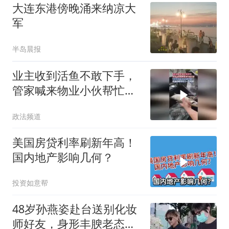
大连东港傍晚涌来纳凉大
军
半岛晨报
业主收到活鱼不敢下手，
管家喊来物业小伙帮忙，
杀鱼刮鳞一气呵成
政法频道
美国房贷利率刷新年高！
国内地产影响几何？
投资如意帮
48岁孙燕姿赴台送别化妆
师好友，身形丰腴老态尽