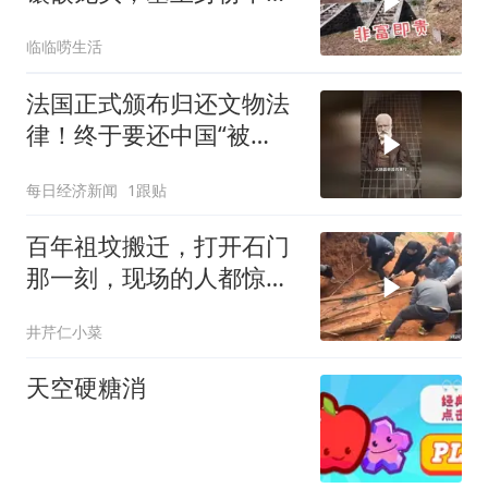
单？
临临唠生活
法国正式颁布归还文物法
律！终于要还中国“被
抢”的国宝了？
每日经济新闻
1跟贴
百年祖坟搬迁，打开石门
那一刻，现场的人都惊呆
了
井芹仁小菜
天空硬糖消