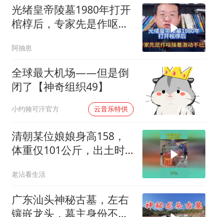
光绪皇帝陵墓1980年打开
棺椁后，专家先是作呕接
着激动不已！
阿抽崽
全球最大机场——但是倒
闭了【神奇组织49】
00:02
小约翰可汗官方
云音乐特供
清朝某位娘娘身高158，
体重仅101公斤，出土时
仍散发淡淡清香！
老沾看生活
广东汕头神秘古墓，左右
镶嵌龙头，墓主身份不简