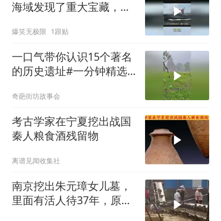
海域发现了重大宝藏，满
载的都是流失文物
爆笑无极限
1跟贴
一口气带你认识15个著名
的历史遗址#一分钟精选
视频扶持计划#
奇葩街坊故事会
考古学家在宁夏挖出战国
秦人粮食酒残留物
离谱见闻收集社
南京挖出朱元璋女儿墓，
里面有活人待37年，原因
让专家连连赞叹！