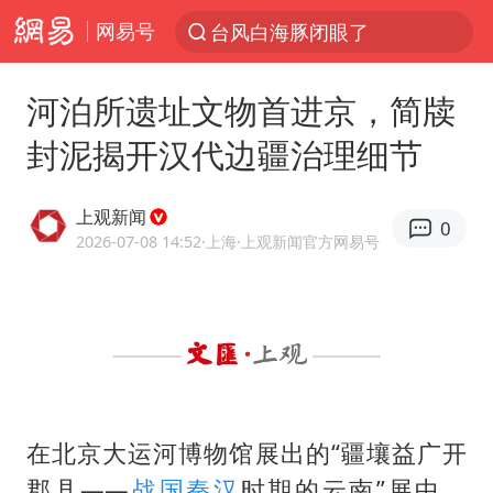
台风白海豚闭眼了
网易号
“China Cool”火了，老外爱上中国避暑游
河泊所遗址文物首进京，简牍
香港宏福苑火灾或由烟头引起
封泥揭开汉代边疆治理细节
浙江台州《告全体市民书》
枪击案后泰国拟推更严格枪支管控方案
上观新闻
0
四川宜宾3.4级地震
2026-07-08 14:52
·上海
·上观新闻官方网易号
陕西柞水泥石流已致2死 仍有1人失联
泰国初中生饮弹自尽前开了26枪
多所高校取消艺考
网约车司机充电时猝死保险拒赔
在北京大运河博物馆展出的“疆壤益广开
店主称换“青海拉面”招牌后生意更好
郡县——
战国
秦汉
时期的云南”展中，
上半年国内居民出游人次34.63亿