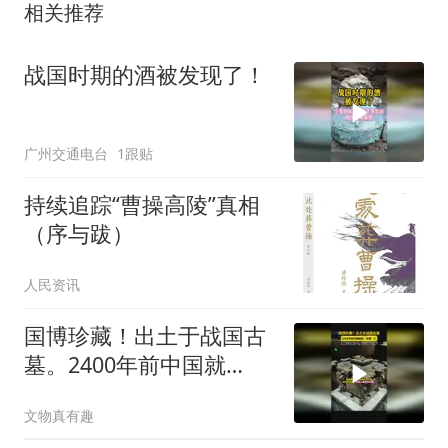
相关推荐
战国时期的酒被发现了！
广州交通电台
1跟贴
持续追踪“曹操高陵”真相
（序与跋）
人民资讯
国博珍藏！出土于战国古
墓。2400年前中国就
有“冰箱”了，并且还能
文物真有趣
当“空调”用