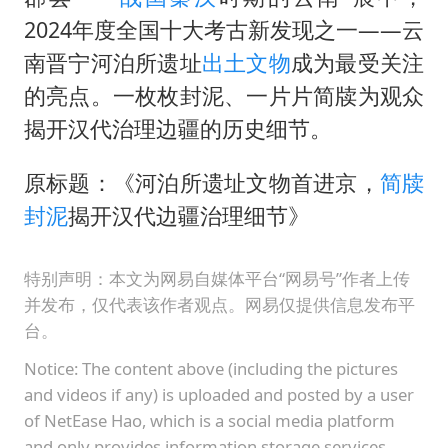
2024年度全国十大考古新发现之一——云
今年第二强台风将带来多大影响
南晋宁河泊所遗址
出土文物
成为最受关注
张本智和：零封向鹏不意外
的亮点。一枚枚封泥、一片片简牍为观众
22岁女生独闯南太行失联12天
揭开汉代治理边疆的历史细节。
新疆沙雅县发生4.5级地震
原标题：《河泊所遗址文物首进京，
简牍
“准2万亿”之城点名支持三所大学
封泥
揭开汉代边疆治理细节》
微信新功能：你可以“撤回”你的撤回
习近平心系体育强国建设
特别声明：本文为网易自媒体平台“网易号”作者上传
并发布，仅代表该作者观点。网易仅提供信息发布平
台。
Notice: The content above (including the pictures
and videos if any) is uploaded and posted by a user
of NetEase Hao, which is a social media platform
and only provides information storage services.