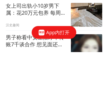
女上司出轨小10岁男下
属：花20万元包养 每周偷
情2次
汉史趣闻
App内打开
男子称看中女主播才华转
账7千谈合作 想见面还得
转5千
极目新闻
偶遇马頔夫妇欧洲旅行，
李纯手拿3元饮料素颜出
行，身高180的马頔打破
可乐谈情感
胖的刻板印象
大快人心！婚外胚胎案丈
夫亮剑，漂亮三姐真容流