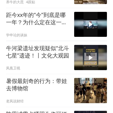
养牛的大昆
4跟贴
距今xx年的“今”到底是哪
一年？为什么定在这一
年？
学申论的谈妹
牛河梁遗址发现疑似“北斗
七星”遗迹！丨文化大观园
凤凰卫视
暑假最刻奇的行为：带娃
去博物馆
老凤说财经