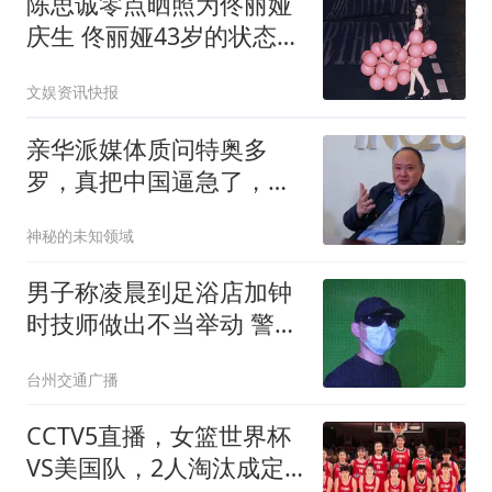
陈思诚零点晒照为佟丽娅
庆生 佟丽娅43岁的状态真
的太好了 很自律
文娱资讯快报
亲华派媒体质问特奥多
罗，真把中国逼急了，敢
不敢去仁爱礁前线？
神秘的未知领域
男子称凌晨到足浴店加钟
时技师做出不当举动 警方
回应
台州交通广播
CCTV5直播，女篮世界杯
VS美国队，2人淘汰成定