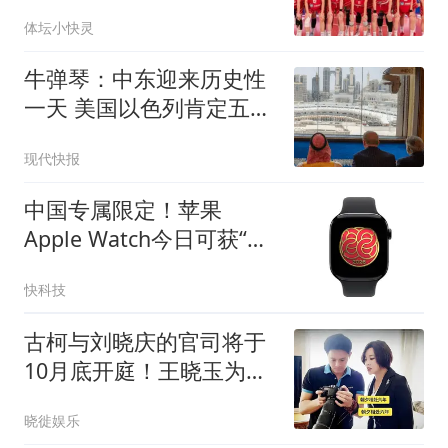
局，宫鲁鸣全力一战
体坛小快灵
牛弹琴：中东迎来历史性
一天 美国以色列肯定五味
杂陈
现代快报
中国专属限定！苹果
Apple Watch今日可获“全
民健身日”限量版奖章
快科技
古柯与刘晓庆的官司将于
10月底开庭！王晓玉为何
不起诉古柯？
晓徙娱乐