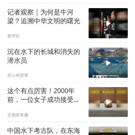
记者观察｜为何是牛河
梁？追溯中华文明的曙光
新华社
沉在水下的长城和消失的
潜水员
开心奇异果
这个有点厉害！2000年
前，一位女子成功接受开
颅手术！此后，存活了两
文物真有趣
个月乃至数年
中国水下考古队，在东海