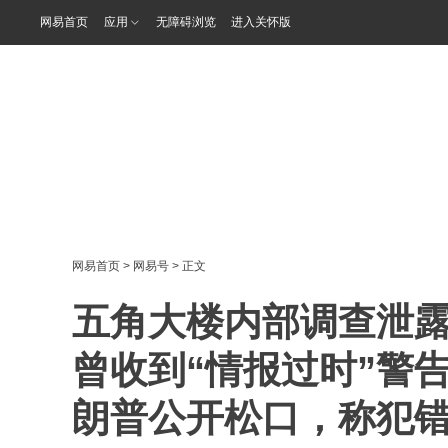
网易首页
应用
无障碍浏览
进入关怀版
网易首页
>
网易号
> 正文
五角大楼内部调查泄
曾收到“情报过时”警
朗普公开松口，称犯