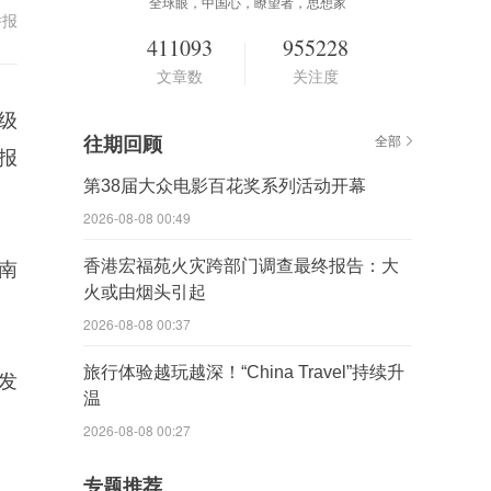
全球眼，中国心，瞭望者，思想家
举报
411093
955228
文章数
关注度
级
往期回顾
全部
报
第38届大众电影百花奖系列活动开幕
2026-08-08 00:49
香港宏福苑火灾跨部门调查最终报告：大
南
火或由烟头引起
2026-08-08 00:37
旅行体验越玩越深！“China Travel”持续升
发
温
2026-08-08 00:27
专题推荐