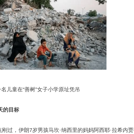
一名儿童在“善树”女子小学原址凭吊
天的目标
1点刚过，伊朗7岁男孩马坎·纳西里的妈妈阿西耶·拉希内贾