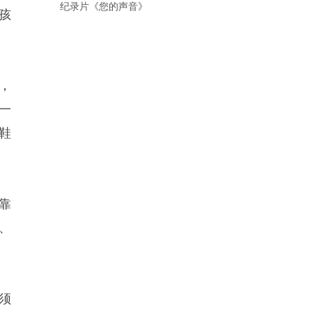
纪录片《您的声音》
孩
，
一
鞋
靠
、
须