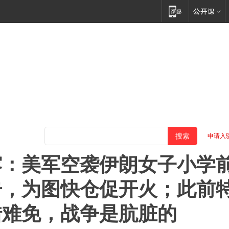
申请入
露：美军空袭伊朗女子小学
告，为图快仓促开火；此前
错难免，战争是肮脏的