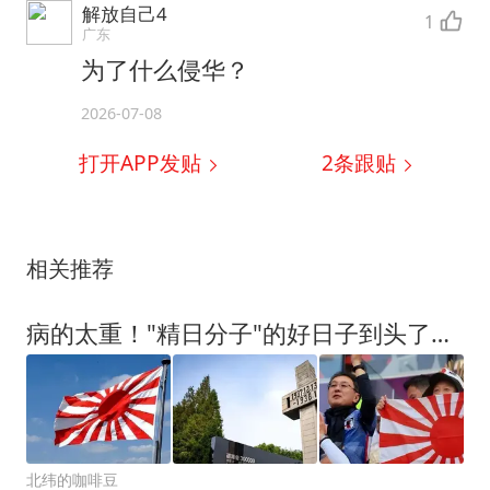
解放自己4
1
广东
为了什么侵华？
2026-07-08
打开APP发贴
2
条跟贴
相关推荐
病的太重！"精日分子"的好日子到头了，国家要出手了，一定要狠治
北纬的咖啡豆