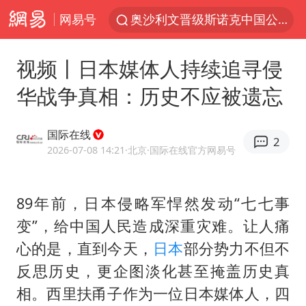
网易号
奥沙利文晋级斯诺克中国公开赛16强
路虎卫士110 HSE限时降价
视频丨日本媒体人持续追寻侵
我国发现稀散金属独立新矿物——乌斯河锗矿
华战争真相：历史不应被遗忘
上海鼓励居家办公
部分银行上调存款利率
国际在线
2
小沈阳加盟《披荆斩棘》
2026-07-08 14:21
·北京
·国际在线官方网易号
新疆生产建设兵团生态环境局原局长被查
89年前，日本侵略军悍然发动“七七事
朱一龙的鼻子怎么了
变”，给中国人民造成深重灾难。让人痛
大疆错失宇树
心的是，直到今天，
日本
部分势力不但不
5万小车卖不动 微型代步车集体遇冷
反思历史，更企图淡化甚至掩盖历史真
4.2平卫生间补漏注胶花1.55万
相。西里扶甬子作为一位日本媒体人，四