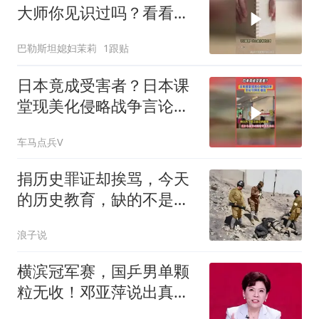
大师你见识过吗？看看有
多少人能及他？
巴勒斯坦媳妇茉莉
1跟贴
日本竟成受害者？日本课
堂现美化侵略战争言论引
网友痛批
车马点兵V
捐历史罪证却挨骂，今天
的历史教育，缺的不是背
诵是共情
浪子说
横滨冠军赛，国乒男单颗
粒无收！邓亚萍说出真
相，我们真的误会了