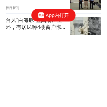
区留言，称“当地人都知道
极目新闻
干死了五个人”，编造虚假
App内打开
伤亡信息，被行政处罚
台风“白海豚”登陆浙江玉
环，有居民称4楼窗户惊
现一只海鲜“望潮”：是只
红星新闻
幼体，晚上已吃掉
反转来了！殴打摊主的3
名城管已被刑拘，暴力画
面流出，知情网友爆内
谭谈社会
情：摊贩先动手，城管差
点眼瞎！
塞尔维亚总统武契奇明确
表示：“欧洲已处于大战边
缘”，乌克兰冲突短期内无
吉刻新闻
法到解决，欧洲不要试图