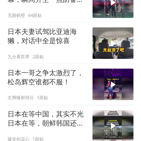
没有
无限鹤壁
64跟贴
日本夫妻试驾比亚迪海
獭，对话中全是惊喜
九分看世界
2跟贴
日本一哥之争太激烈了，
松岛辉空谁都不服！
左脚爆射得分
1跟贴
日本在等中国，其实不光
日本在等，朝鲜韩国还有
俄罗斯！
爆笑的花心
1跟贴