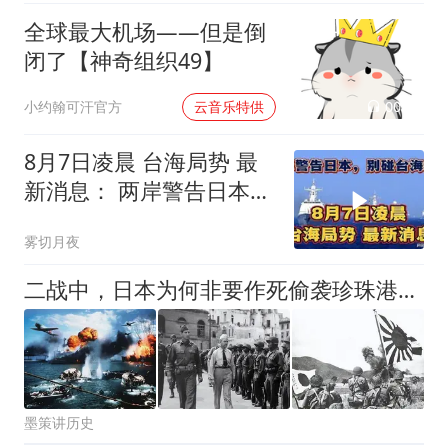
全球最大机场——但是倒
闭了【神奇组织49】
00:02
小约翰可汗官方
云音乐特供
8月7日凌晨 台海局势 最
新消息： 两岸警告日本，
别碰台海红线！
雾切月夜
二战中，日本为何非要作死偷袭珍珠港？因为它知道要被中国拖死
墨策讲历史