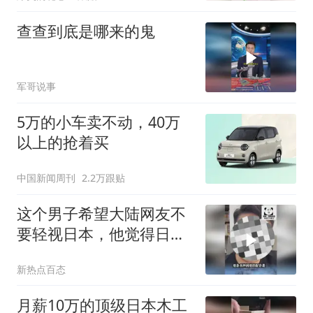
查查到底是哪来的鬼
军哥说事
5万的小车卖不动，40万
以上的抢着买
中国新闻周刊
2.2万跟贴
这个男子希望大陆网友不
要轻视日本，他觉得日本
的军事实力远超想象，战
新热点百态
力已经超过英国和法国
了！
月薪10万的顶级日本木工