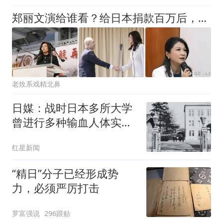
郑丽文演给谁看？给日本捐款百万后，紧急表态：台湾从来不是国家
老炇系戏精北鼻
日媒：战时日本多所大学
曾进行多种输血人体实
验，向患者输马血致人死
红星新闻
亡
“精日”分子已经形成势
力，必须严厉打击
罗富强说
296跟贴