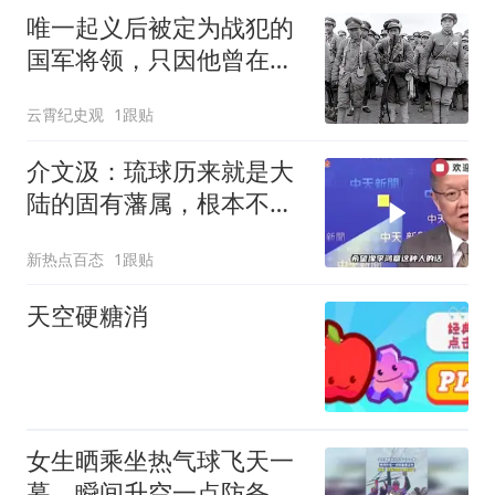
唯一起义后被定为战犯的
国军将领，只因他曾在延
安犯下很多恶事
云霄纪史观
1跟贴
介文汲：琉球历来就是大
陆的固有藩属，根本不是
日本的领土，是李鸿章把
新热点百态
1跟贴
它弄丢了！
天空硬糖消
女生晒乘坐热气球飞天一
幕，瞬间升空一点防备都