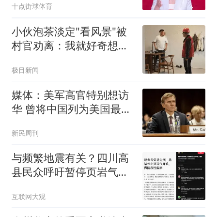
十点街球体育
小伙泡茶淡定"看风景"被
村官劝离：我就好奇想看
台风
极目新闻
媒体：美军高官特别想访
华 曾将中国列为美国最大
威胁
新民周刊
与频繁地震有关？四川高
县民众呼吁暂停页岩气开
采：求参照荣县先例
互联网大观