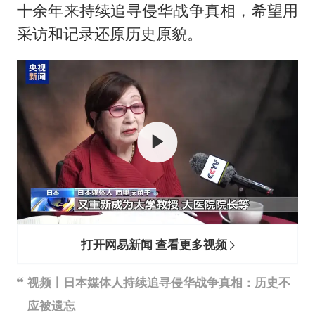
周星驰妈妈现身香港首映礼
十余年来持续追寻侵华战争真相，希望用
上海地铁4条线路全线停运
采访和记录还原历史原貌。
湖北启动重大气象灾害三级应急响应
费大厨口号更改 不再宣传小炒肉大王
56岁刘奕君跟13岁女儿合跳
从科技创新看开局起步的时与势
打开网易新闻 查看更多视频
视频丨日本媒体人持续追寻侵华战争真相：历史不
应被遗忘