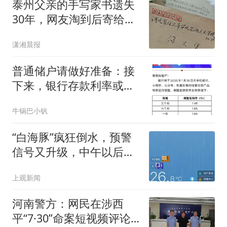
泰州父亲的手写家书遗失
30年，网友淘到后寄给女
儿：花鸟市场搬了，但爱
潇湘晨报
还在
普通储户请做好准备：接
下来，银行存款利率或将
重演2016年的行情
牛锅巴小钒
“白海豚”疯狂倒水，预警
信号又升级，中午以后上
海风雨逐渐减小
上观新闻
河南警方：网民在涉西
平“7·30”命案短视频评论