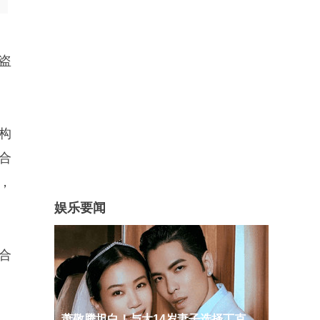
盗
构
合
，
娱乐要闻
合
萧敬腾坦白！与大14岁妻子选择丁克