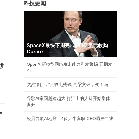
科技要闻
SpaceX最快下周完成600亿美元收购
Cursor
OpenAI新模型网络攻击能力引发警惕 延期发
进
布
突然涨价，"只收电费钱"的梁文锋，变了吗
谷歌AI帝国越建越大 打江山的人却开始集体
离开
x
凌晨谷歌AI地震！4位大牛离职 CEO退居二线