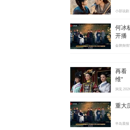
小邵说剧 20
何冰
开播
金牌舆情官 2
再看
维”
洞见 2026
重大
半岛晨报 20