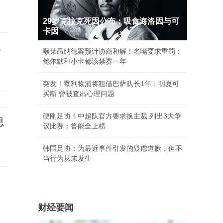
29岁克拉克死因公布：吸食海洛因与可
卡因
视
曝莱昂纳德案预计协商和解！名嘴要求重罚：
鲍尔默和小卡都该禁赛一年
突发！曝利物浦将租借巴萨队长1年：明夏可
买断 曾被查出心理问题
硬刚足协！中超队官方要求换主裁 列出3大争
思
议比赛：鲁能全上榜
韩国足协：为最近事件引发的疑虑道歉，但不
当行为从未发生
财经要闻