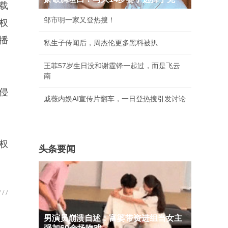
搭载
邹市明一家又登热搜！
权
播
私生子传闻后，周杰伦更多黑料被扒
王菲57岁生日没和谢霆锋一起过，而是飞云
南
侵
戚薇内娱AI宣传片翻车，一日登热搜引发讨论
权
头条要闻
男演员崩溃自述：富婆带资进组当女主