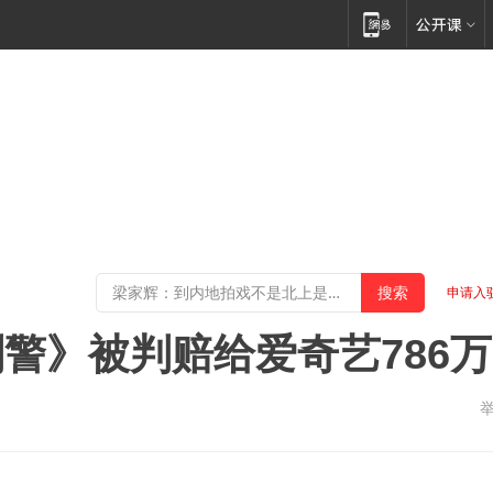
申请入
警》被判赔给爱奇艺786万