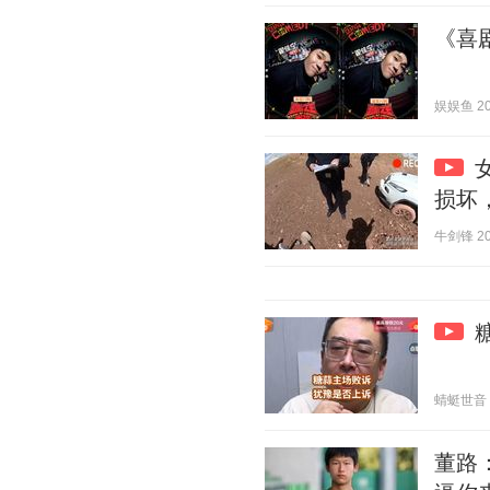
《喜
娱娱鱼 202
损坏
牛剑锋 202
蜻蜓世音 20
董路