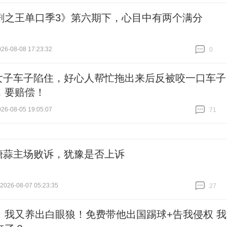
剧之王单口季3》第六期下，心目中有两个满分
6-08-08 17:23:32
0
跟贴
0
女子车子陷住，好心人帮忙拖出来后反被咬一口车子
，要赔偿！
6-08-05 19:05:07
71
跟贴
71
糖蒜主场败诉，犹豫是否上诉
26-08-07 05:23:35
27
跟贴
27
：我又养出白眼狼！免费带他出国踢球+告我侵权 我