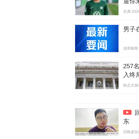
逼你
念洲 2026
男子
澎湃新闻 20
25
入终
热点大放送 2
东
旧铁皮往南开