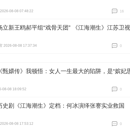
26-08-08 07:48:22
16
跟贴
16
杨立新王鸥郝平组“戏骨天团” 《江海潮生》江苏卫
026-08-08 17:37:34
0
跟贴
0
《甄嬛传》我顿悟：女人一生最大的陷阱，是“嫔妃
-08-08 18:09:52
0
跟贴
0
历史剧《江海潮生》定档：何冰演绎张謇实业救国
26-08-08 17:53:12
0
跟贴
0