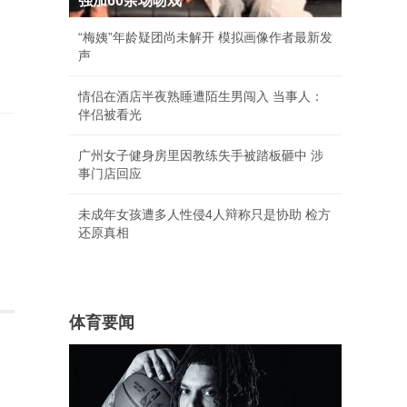
强加60余场吻戏
“梅姨”年龄疑团尚未解开 模拟画像作者最新发
声
情侣在酒店半夜熟睡遭陌生男闯入 当事人：
伴侣被看光
广州女子健身房里因教练失手被踏板砸中 涉
事门店回应
未成年女孩遭多人性侵4人辩称只是协助 检方
还原真相
体育要闻