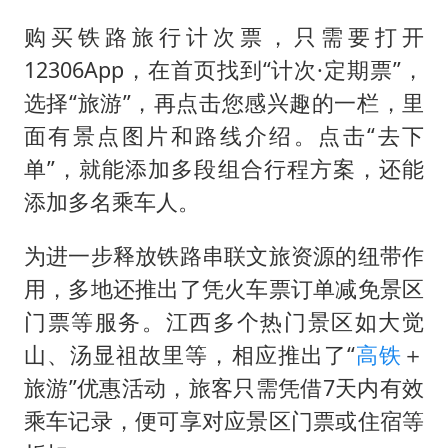
U17国足三连胜晋级明日之星半决赛
购买铁路旅行计次票，只需要打开
美股存储板块集体大跌
12306App，在首页找到“计次·定期票”，
东航：国内客票提前14天免费退改
选择“旅游”，再点击您感兴趣的一栏，里
名创优品回应女子吐槽内裤质量差
面有景点图片和路线介绍。点击“去下
日本试射“战斧”导弹，国防部回应
单”，就能添加多段组合行程方案，还能
夯实基础开新局
添加多名乘车人。
为进一步释放铁路串联文旅资源的纽带作
用，多地还推出了凭火车票订单减免景区
门票等服务。江西多个热门景区如大觉
山、汤显祖故里等，相应推出了“
高铁
＋
旅游”优惠活动，旅客只需凭借7天内有效
乘车记录，便可享对应景区门票或住宿等