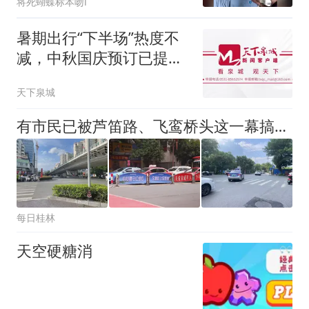
将死蝴蝶标本吻l
暑期出行“下半场”热度不
减，中秋国庆预订已提
前“抢跑”
天下泉城
有市民已被芦笛路、飞鸾桥头这一幕搞咆絮了！下班开电马遇到这情况你浪子搞
每日桂林
天空硬糖消