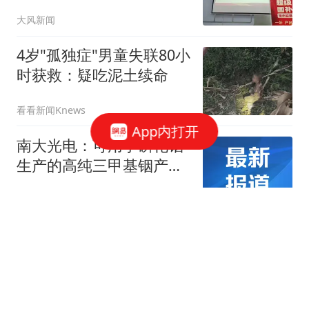
不安
大风新闻
4岁"孤独症"男童失联80小
时获救：疑吃泥土续命
看看新闻Knews
App内打开
南大光电：可用于磷化铟
生产的高纯三甲基铟产能
目前约为2吨/年
新京报
赖清德首次参与"逃亡"演
习 现场有美方人员全程观
察
环球时报国际