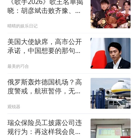
《歌手2026》歌王名单揭
晓：胡彦斌击败齐豫、万
妮达，拿下冠军
晴晴的娱乐日记
美国大使缺席，高市公开
承诺，中国想要的那句
话，日本终于说出口
最美的巧合
俄罗斯轰炸德国机场？高
度警戒，航班暂停，无人
机恐慌席卷德国
观锐器
瑞众保险员工披露公司违
规行为：再这样我会良心