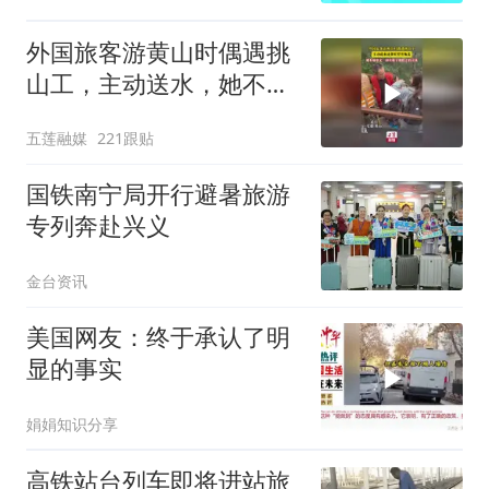
外国旅客游黄山时偶遇挑
山工，主动送水，她不懂
中文，却读懂了他脸上的
五莲融媒
221跟贴
汗水
国铁南宁局开行避暑旅游
专列奔赴兴义
金台资讯
美国网友：终于承认了明
显的事实
娟娟知识分享
高铁站台列车即将进站旅