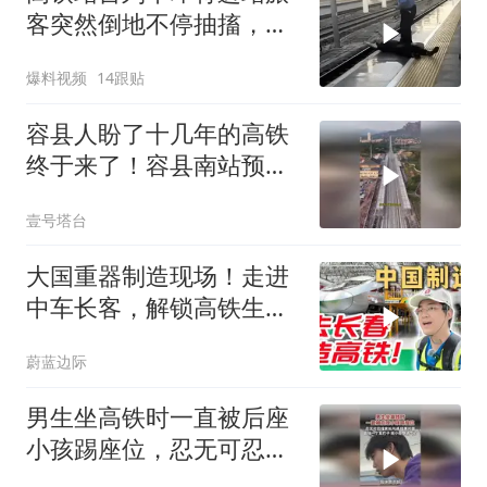
客突然倒地不停抽搐，男
子直呼不要掉下去
爆料视频
14跟贴
容县人盼了十几年的高铁
终于来了！容县南站预计
年底通车
壹号塔台
大国重器制造现场！走进
中车长客，解锁高铁生产
硬核工位
蔚蓝边际
男生坐高铁时一直被后座
小孩踢座位，忍无可忍找
家长沟通，结果对面直接