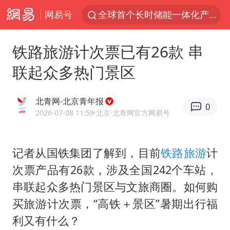
网易号
全球首个长时储能一体化产业园量产
台风白海豚已进入24小时警戒线
铁路旅游计次票已有26款 串
秋天的第一杯奶茶怎么选
联起众多热门景区
上海：台风白海豚或将带来龙卷风
四川宜宾高县4.9级地震致1死
北青网-北京青年报
0
中国女篮70-67险胜尼日利亚女篮
2026-07-08 11:59
·北京
·北青网官方网易号
中巨芯：上半年归母净利润1405.77万元
记者从国铁集团了解到，目前
铁路旅游
计
38岁演员求职万岁山NPC成功
次票产品有26款，涉及全国242个车站，
胜宏科技：股票交易异常波动
串联起众多热门景区与文旅商圈。如何购
国乒男单横滨冠军赛全军覆没
买旅游计次票，“高铁＋景区”暑期出行福
胡彦斌获《歌手2026》歌王
利又有什么？