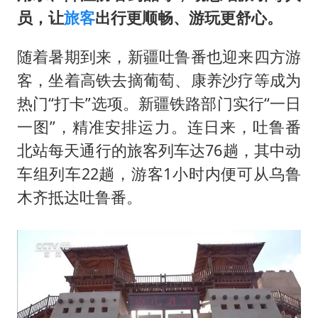
员，让
旅客
出行更顺畅、游玩更舒心。
随着暑期到来，新疆吐鲁番也迎来四方游
客，坐着高铁去摘葡萄、康养沙疗等成为
热门“打卡”选项。新疆铁路部门实行“一日
一图”，精准安排运力。连日来，吐鲁番
北站每天通行的旅客列车达76趟，其中动
车组列车22趟，游客1小时内便可从乌鲁
木齐抵达吐鲁番。