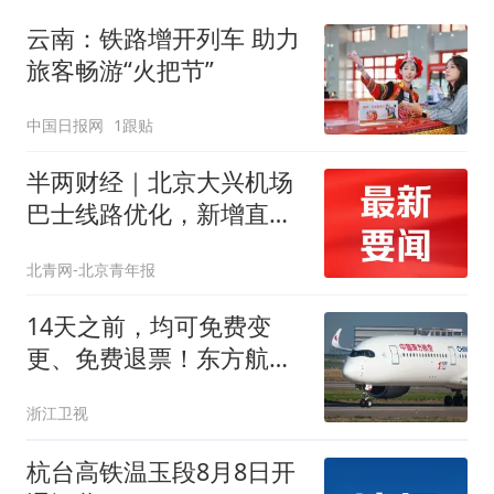
云南：铁路增开列车 助力
旅客畅游“火把节”
中国日报网
1跟贴
半两财经｜北京大兴机场
巴士线路优化，新增直达
环球影城专线
北青网-北京青年报
14天之前，均可免费变
更、免费退票！东方航空
更新国内客票退改细则
浙江卫视
杭台高铁温玉段8月8日开