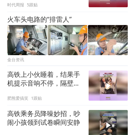
时代周报
5跟贴
给孩子一个耳巴子
火车头电路的“排雷人”
金台资讯
高铁上小伙睡着，结果手
机提示音响不停，隔壁小
姐姐羡慕坏！
肥熊爱搞笑
1跟贴
高铁乘务员降噪妙招，吵
闹小孩领到试卷瞬间安静