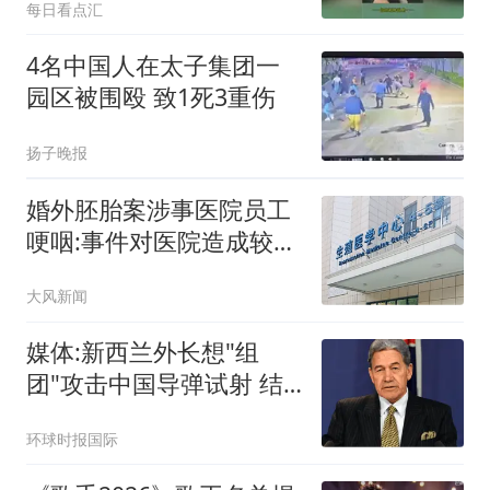
每日看点汇
4名中国人在太子集团一
园区被围殴 致1死3重伤
扬子晚报
婚外胚胎案涉事医院员工
哽咽:事件对医院造成较大
冲击
大风新闻
媒体:新西兰外长想"组
团"攻击中国导弹试射 结
果被打脸
环球时报国际