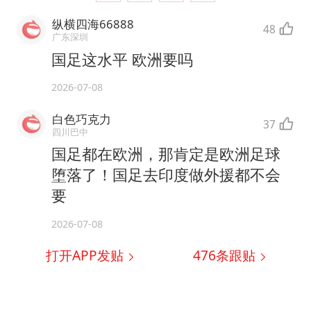
纵横四海66888
48
广东深圳
国足这水平 欧洲要吗
2026-07-08
白色巧克力
37
四川巴中
国足都在欧洲，那肯定是欧洲足球
堕落了！国足去印度做外援都不会
要
2026-07-08
打开APP发贴
476
条跟贴