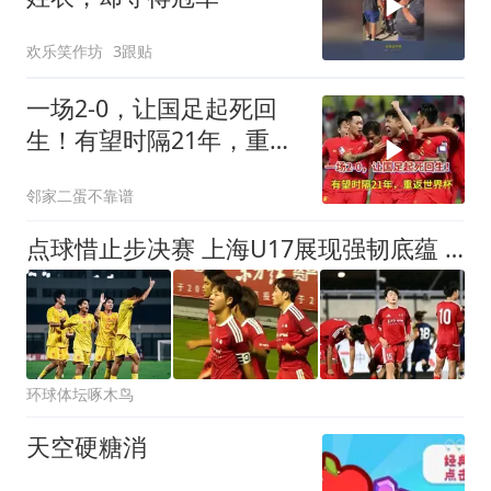
欢乐笑作坊
3跟贴
一场2-0，让国足起死回
生！有望时隔21年，重返
世界杯
邻家二蛋不靠谱
点球惜止步决赛 上海U17展现强韧底蕴 中国足球未来有望
环球体坛啄木鸟
天空硬糖消