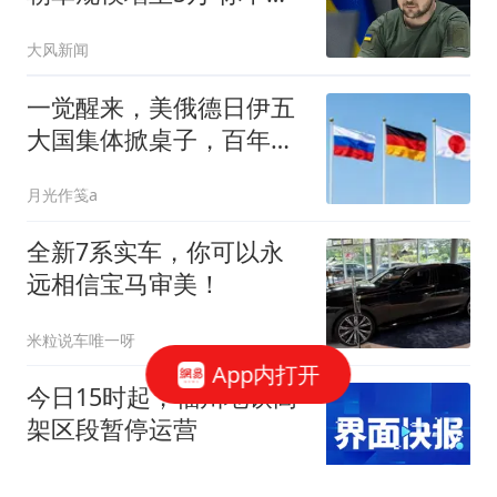
心吗
大风新闻
一觉醒来，美俄德日伊五
大国集体掀桌子，百年未
有之大变局要来了
月光作笺a
全新7系实车，你可以永
远相信宝马审美！
米粒说车唯一呀
App内打开
今日15时起，福州地铁高
架区段暂停运营
界面新闻