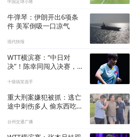
中国足球小将
球，晋级16强
牛弹琴：伊朗开出6项条
件 美军倒吸一口凉气
现代快报
WTT横滨赛：“中日对
决”！陈幸同闯入决赛，与
张本“生死”一战
十级搞笑选手
重大刑案嫌犯被抓：逃亡
途中刺伤多人 偷东西吃被
发现
台州交通广播