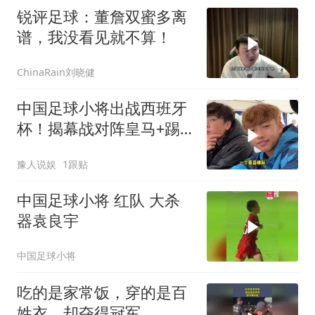
锐评足球：董詹双蜜多离
谱，我没看见就不算！
ChinaRain刘晓健
中国足球小将出战西班牙
杯！揭幕战对阵皇马+踢
巴萨，董路带4名外援
豫人说娱
1跟贴
中国足球小将 红队 大杀
器袁良宇
中国足球小将
吃的是家常饭，穿的是百
姓衣，却夺得冠军