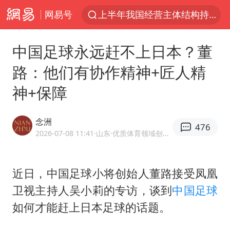
网易号
上海有出现龙卷潜势
上海全域长途客运班次全部停运
中国足球永远赶不上日本？董
白海豚10级风圈
路：他们有协作精神+匠人精
《披荆斩棘2026》阵容官宣
神+保障
王艺迪无缘横滨赛决赛
上海暴雨红色预警
念洲
476
国足U17与阿森纳决赛取消 并列冠军
2026-07-08 11:41
·山东
·优质体育领域创作者
1枚就能让航母瘫痪 轰-6J实力有多强
上门女婿出轨女邻居多年被判重婚罪
近日，中国足球小将创始人董路接受凤凰
卫视主持人吴小莉的专访，谈到
中国足球
王艺迪2-4不敌张本美和止步4强
如何才能赶上日本足球的话题。
韩国检察官，“死”于2026