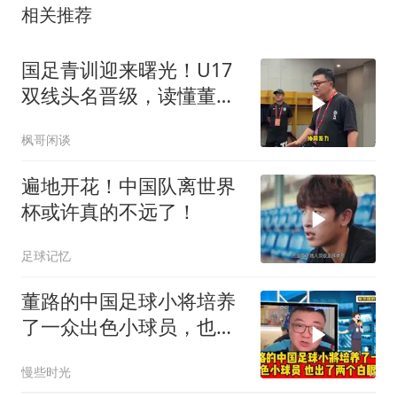
相关推荐
国足青训迎来曙光！U17
双线头名晋级，读懂董路
真正的青训价值
枫哥闲谈
遍地开花！中国队离世界
杯或许真的不远了！
足球记忆
董路的中国足球小将培养
了一众出色小球员，也出
了两个白眼狼
慢些时光