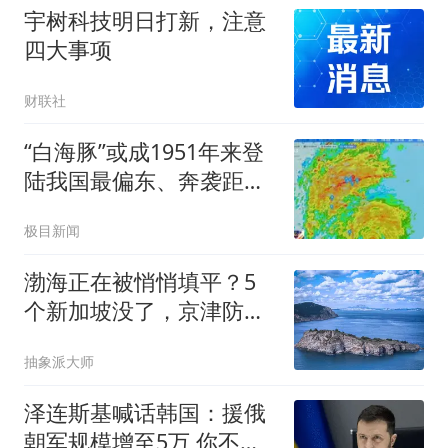
宇树科技明日打新，注意
四大事项
财联社
“白海豚”或成1951年来登
陆我国最偏东、奔袭距离
最远台风
极目新闻
渤海正在被悄悄填平？5
个新加坡没了，京津防线
还能稳吗？
抽象派大师
泽连斯基喊话韩国：援俄
朝军规模增至5万 你不担