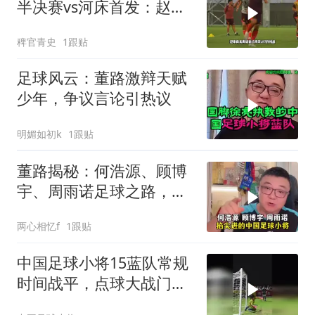
半决赛vs河床首发：赵松
源、邝兆镭、周雨诺、何
稗官青史
1跟贴
思凡先发！U17国足vs河
床
足球风云：董路激辩天赋
少年，争议言论引热议
明媚如初k
1跟贴
董路揭秘：何浩源、顾博
宇、周雨诺足球之路，揭
秘掐尖进真相
两心相忆f
1跟贴
中国足球小将15蓝队常规
时间战平，点球大战门将
李俊汐扑出对手两粒点