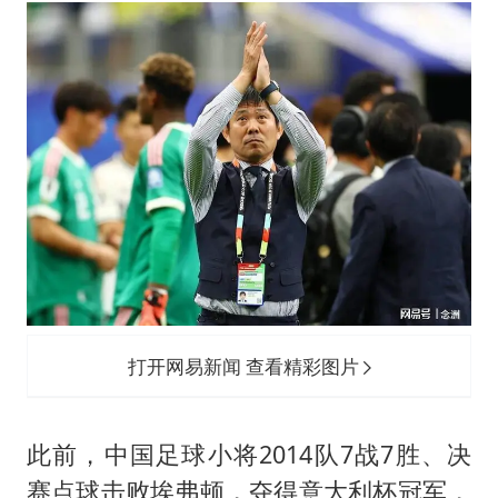
于东来直播和胖东来核心团队开会
2025年小学教师减少13.19万
泰国：高度重视中国游客旅游体验
上海大部迎大暴雨
《龙餐馆》 冲奖
构建更高水平的全民健身公共服务体系
打开网易新闻 查看精彩图片
此前，中国足球小将2014队7战7胜、决
赛点球击败埃弗顿，夺得意大利杯冠军，