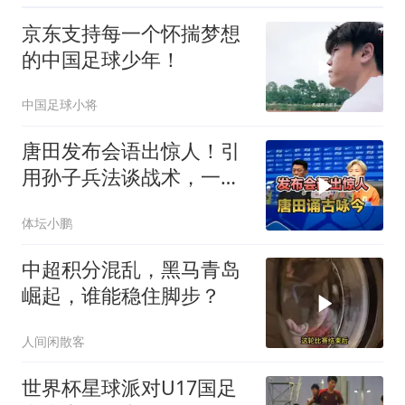
京东支持每一个怀揣梦想
的中国足球少年！
中国足球小将
唐田发布会语出惊人！引
用孙子兵法谈战术，一番
发言格局拉满
体坛小鹏
中超积分混乱，黑马青岛
崛起，谁能稳住脚步？
人间闲散客
世界杯星球派对U17国足