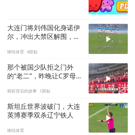
大连门将刘伟国化身诺伊
尔，冲出大禁区解围，大
连英博半场1比0辽宁铁人
咪咕体育
4跟贴
那个被国少队拒之门外
的“老二”，昨晚让C罗母队
惊出一身冷汗
精彩背后的故事
1跟贴
斯坦丘世界波破门，大连
英博赛季双杀辽宁铁人
咪咕体育