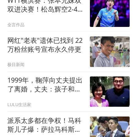
WTT横滨赛：张本兄妹双
双进决赛！松岛辉空2-4不
敌张本智和
全言作品
网红"老表"遗体已找到 22
万粉丝账号宣布永久停更
极目新闻
1999年，鞠萍向丈夫提出
了离婚，丈夫：孩子和财
产只能带走一样！
LULU生活家
派系太多都在争权！马科
斯儿子爆：萨拉马科斯联