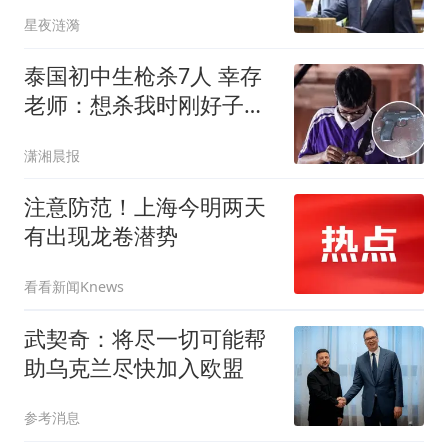
盟分裂真相
星夜涟漪
泰国初中生枪杀7人 幸存
老师：想杀我时刚好子弹
用完
潇湘晨报
注意防范！上海今明两天
有出现龙卷潜势
看看新闻Knews
武契奇：将尽一切可能帮
助乌克兰尽快加入欧盟
参考消息