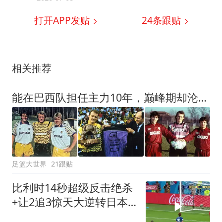
打开APP发贴
24
条跟贴
相关推荐
能在巴西队担任主力10年，巅峰期却沦为意甲替补，悍将受困于规则
足篮大世界
21跟贴
比利时14秒超级反击绝杀
+让2追3惊天大逆转日本
2018世界杯1/8决赛