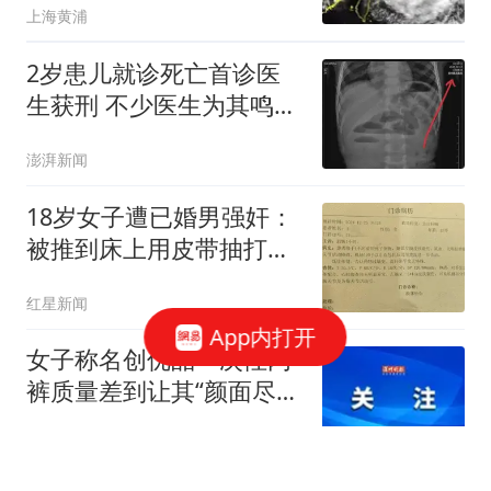
上海黄浦
2岁患儿就诊死亡首诊医
生获刑 不少医生为其鸣不
平
澎湃新闻
18岁女子遭已婚男强奸：
被推到床上用皮带抽打后
强奸
红星新闻
App内打开
女子称名创优品一次性内
裤质量差到让其“颜面尽
失”：同事问她“脚下为什
深圳晚报
么有块白色的布”；品牌客
服回应：内部已启动紧急