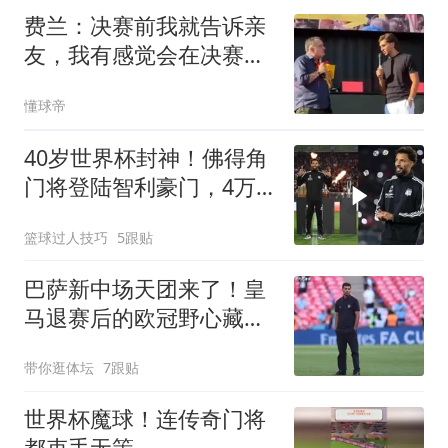
费兰：决赛前我就告诉亲
友，我有感觉会在决赛中
成为主角
懂球帝
40岁世界杯封神！佛得角
门将登陆智利豪门，4万
球迷狂欢迎接
篮球过人技巧
5跟贴
巴萨新中场天团来了！皇
马退赛后的欧冠野心藏不
住了最近转会市场可是热
带你逛体坛
7跟贴
闹得很，巴萨对罗德里的
那股执着，终于有了结果
世界杯魔球！连传奇门将
都束手无策