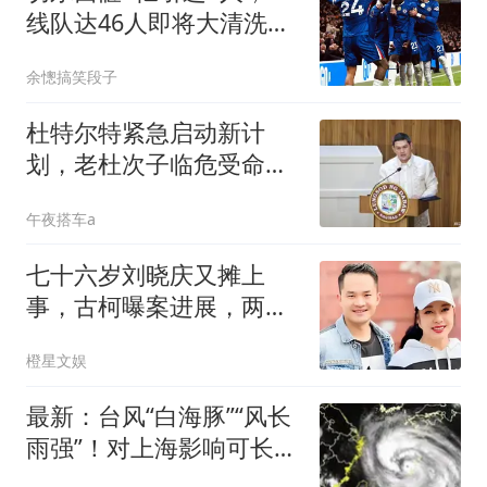
线队达46人即将大清洗，
新赛季阵容曝光
余憁搞笑段子
杜特尔特紧急启动新计
划，老杜次子临危受命，
对总统大位势在必得
午夜搭车a
七十六岁刘晓庆又摊上
事，古柯曝案进展，两人
私事仅是冰山一角
橙星文娱
最新：台风“白海豚”“风长
雨强”！对上海影响可长达
4天，还有龙卷风可能！