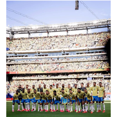
38岁演员求职万岁山NPC成功
胡彦斌获《歌手2026》歌王
日本试射“战斧”导弹，国防部回应
胡彦斌韩磊 谁帮谁
“今天得有40℃了吧 为啥还不预警”
夯实基础开新局