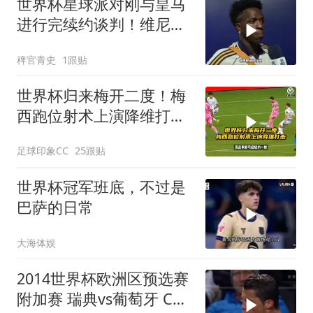
世界杯星球派对刚与皇马
进行完续约谈判！维尼修
斯清空自己社媒账号所有
稗官青史
1跟贴
帖子和个人简介！维尼修
斯
世界杯归来梅开二度！梅
西跑位射术上演降维打
击！
足球印象CC
25跟贴
世界杯冠军班底，不过是
巴萨的日常
大海体娱
2014世界杯欧洲区预选赛
附加赛 瑞典vs葡萄牙 C罗