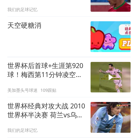
帽子戏法 伊布梅开二度
我们的足球记忆
天空硬糖消
世界杯后首球+生涯第920
球！梅西第11分钟凌空垫
射破门，太帅了
美加墨头号球迷
109跟贴
世界杯经典对攻大战 2010
世界杯半决赛 荷兰vs乌拉
圭 弗兰 超级世界波
我们的足球记忆