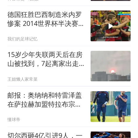
的计划！罗德里或转会巴
萨
德国狂胜巴西制造米内罗
惨案 2014世界杯半决赛巴
西vs德国克罗斯两连射成
我们的足球记忆
为世界杯最快梅开二度球
员克洛泽16球成为世界杯
15岁少年失联两天后在房
历史射手王穆勒
山被找到，7起离家出走
背后最缺的是一句认真听
王姐懒人家常菜
他说完的话
邮报：奥纳纳和特雷泽盖
在萨拉赫加盟特拉布宗过
程中发挥重要作用
懂球帝
切尔西砸4亿引进9人，一