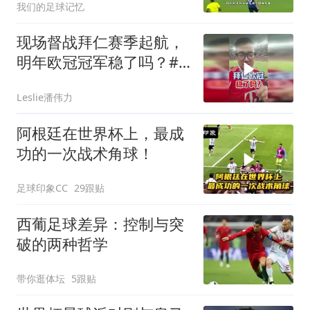
我们的足球记忆
现场督战拜仁赛季起航，
明年欧冠冠军稳了吗？#
潘谈世界杯 #拜仁 #拜仁
Leslie潘伟力
香港行 #潘伟力
阿根廷在世界杯上，最成
功的一次战术角球！
足球印象CC
29跟贴
西葡足球差异：控制与突
破的两种哲学
带你逛体坛
5跟贴