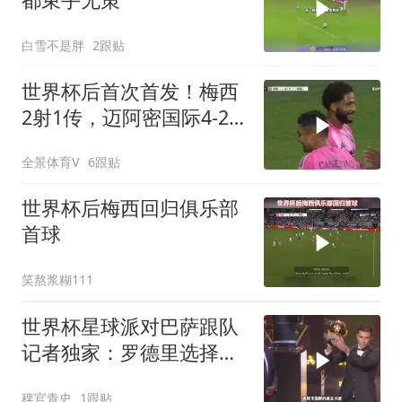
白雪不是胖
2跟贴
世界杯后首次首发！梅西
2射1传，迈阿密国际4-2
迎联盟杯开门红
全景体育V
6跟贴
世界杯后梅西回归俱乐部
首球
笑熬浆糊111
世界杯星球派对巴萨跟队
记者独家：罗德里选择加
盟巴萨，球员同意弗里克
稗官青史
1跟贴