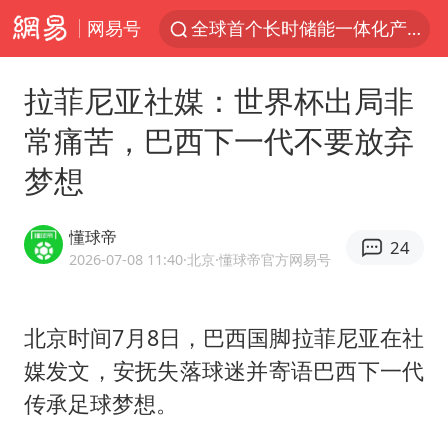
网易号
全球首个长时储能一体化产业园量产
台风白海豚加强
拉菲尼亚社媒：世界杯出局非
中国女篮70-67险胜尼日利亚女篮
常痛苦，巴西下一代不要放弃
四川宜宾高县4.9级地震致1死
梦想
名创优品回应女子吐槽内裤质量差
出口禁令驱动有色板块大涨
懂球帝
24
秋天的第一杯奶茶到底有多火
2026-07-08 11:40
·北京
·懂球帝官方网易号
国防部：中国军队坚决反制任何闹海挑衅图谋
U17国足点球大战淘汰河床晋级决赛
北京时间7月8日，巴西国脚
拉菲尼亚
在社
媒发文，安抚失落球迷并寄语巴西下一代
美股存储板块集体大跌
传承足球梦想。
国乒男单横滨冠军赛全军覆没