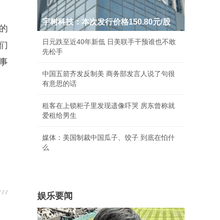
宇树科技：本次发行价格150.80元/股
的
日元跌至近40年新低 日美联手干预谁也不敢
们
先松手
事
中国五箭齐发反制美 商务部发言人说了句很
有意思的话
租客在上锁柜子里发现遗像吓哭 房东曾称就
爱租给男生
媒体：美国制裁中国瓜子、饺子 到底在怕什
么
娱乐要闻