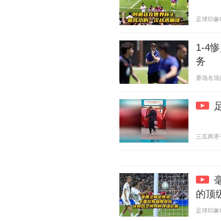
足球印象CC 
1-
务
赛场名场面 2
三瓜两枣子 2
的顶
足球印象CC 