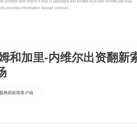
the pictures and videos if any) is uploaded and posted by a user of NetEase Hao,
nly provides information storage services.
汉姆和加里-内维尔出资翻新
场
载网易新闻客户端