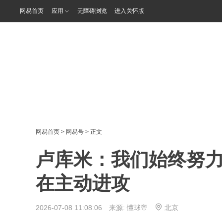
网易首页
应用
无障碍浏览
进入关怀版
网易首页
>
网易号
> 正文
卢库米：我们始终努
在主动进攻
2026-07-08 11:08:06 来源:
懂球帝
北京