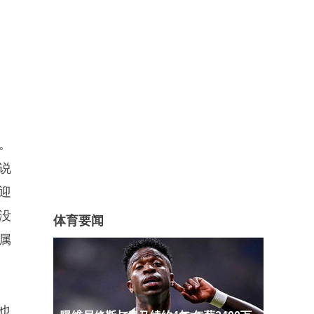
。
说
迎
没
体育要闻
属
也