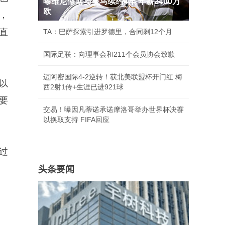
曝维尼修斯与皇马续约4年 年薪2400万
欧
，
直
TA：巴萨探索引进罗德里，合同剩12个月
国际足联：向理事会和211个会员协会致歉
迈阿密国际4-2逆转！获北美联盟杯开门红 梅
以
西2射1传+生涯已进921球
要
交易！曝因凡蒂诺承诺摩洛哥举办世界杯决赛
以换取支持 FIFA回应
过
头条要闻