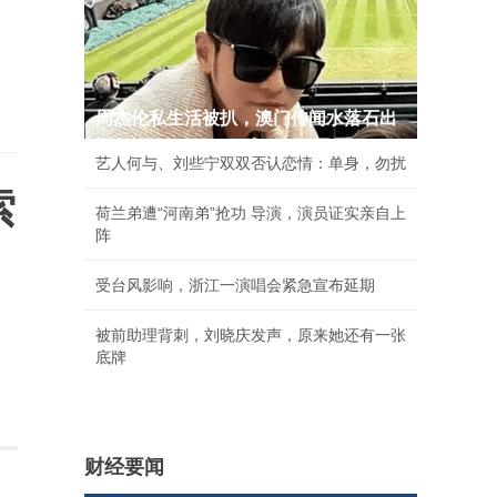
周杰伦私生活被扒，澳门传闻水落石出
艺人何与、刘些宁双双否认恋情：单身，勿扰
索
荷兰弟遭“河南弟”抢功 导演，演员证实亲自上
阵
受台风影响，浙江一演唱会紧急宣布延期
被前助理背刺，刘晓庆发声，原来她还有一张
底牌
财经要闻