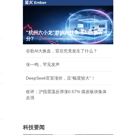
"杭州六小龙"群核科技物理AI故事有水
分?
谷歌AI大换血，背后究竟发生了什么？
张一鸣，罕见发声
DeepSeek官宣涨价，且“幅度较大”！
收评：沪指震荡反弹涨0.57% 煤炭板块集体
走强
科技要闻