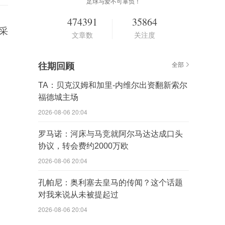
足球与爱不可辜负！
474391
35864
采
文章数
关注度
往期回顾
全部
TA：贝克汉姆和加里-内维尔出资翻新索尔
福德城主场
2026-08-06 20:04
罗马诺：河床与马竞就阿尔马达达成口头
协议，转会费约2000万欧
2026-08-06 20:04
孔帕尼：奥利塞去皇马的传闻？这个话题
对我来说从未被提起过
2026-08-06 20:04