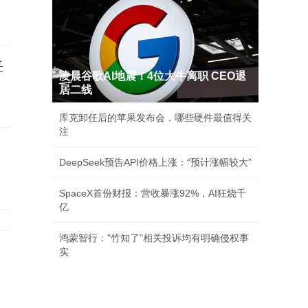
任
凌晨谷歌AI地震！4位大牛离职 CEO退
居二线
库克卸任后的苹果发布会，哪些硬件最值得关
注
DeepSeek预告API价格上涨：“预计涨幅较大”
SpaceX首份财报：营收暴涨92%，AI狂烧千
亿
鸿蒙智行："竹知了"相关投诉均有明确侵权事
实