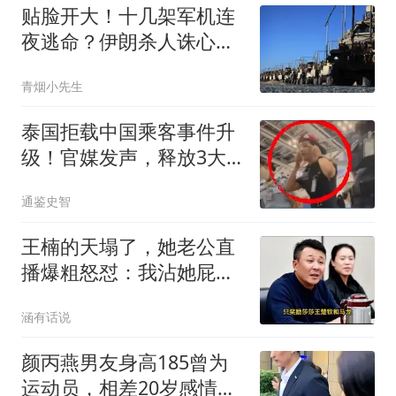
贴脸开大！十几架军机连
夜逃命？伊朗杀人诛心，
老底被当地人掀翻
青烟小先生
泰国拒载中国乘客事件升
级！官媒发声，释放3大
信号，这下麻烦了
通鉴史智
王楠的天塌了，她老公直
播爆粗怒怼：我沾她屁
光！全网炸锅
涵有话说
颜丙燕男友身高185曾为
运动员，相差20岁感情令