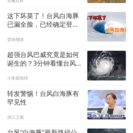
军械百科
这下坏菜了！台风白海豚
已漏全脸，已经确定登陆
中国！
壹抹殘淚
超强台风巴威究竟是如何
诞生的？3分钟看懂台风
完整形成过程
小朱观地球
转发警惕！台风白海豚有
罕见性
浙江卫视
台风“白海豚”最新路径公