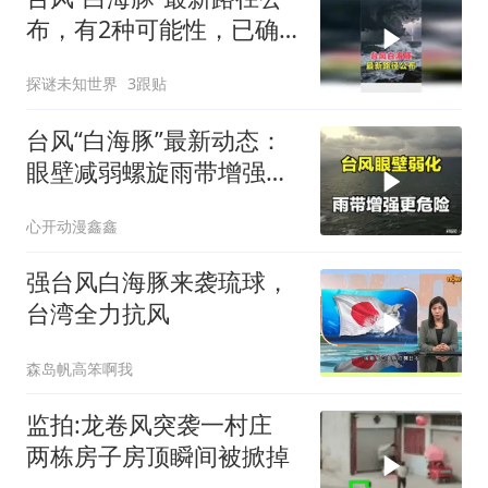
布，有2种可能性，已确
定会避开日本！
探谜未知世界
3跟贴
台风“白海豚”最新动态：
眼壁减弱螺旋雨带增强，
东海路径分歧大
心开动漫鑫鑫
强台风白海豚来袭琉球，
台湾全力抗风
森岛帆高笨啊我
监拍:龙卷风突袭一村庄
两栋房子房顶瞬间被掀掉