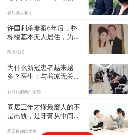
人羡慕
看尽落尘花q
许国利杀妻案6年后，整
栋楼基本无人居住，为啥
后遗症如此严重？
阅微札记
为什么新冠患者越来越
多？医生：与着凉无关，
多半是这3事做多了
新时代的两性情感
同居三年才懂最磨人的不
是出轨，是牙膏从中间挤
都要吵三天的小事
来去自如的小章