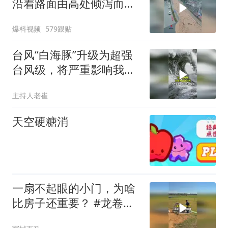
沿着路面由高处倾泻而下
奔涌流淌
爆料视频
579跟贴
台风“白海豚”升级为超强
台风级，将严重影响我国
东部海域
主持人老崔
天空硬糖消
一扇不起眼的小门，为啥
比房子还重要？ #龙卷风
#风暴避难