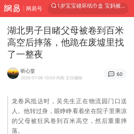
网易号
以“新”破局 首发经济点亮城市消费活力
Meta被判支付5.67亿美元
湖北男子目睹父母被卷到百米
台风白海豚逼近 暴雨大暴雨来袭
高空后摔落，他跪在废墟里找
47岁妈妈突然产女 26岁女儿：很震惊
了一整夜
阿根廷足协发文力挺因凡蒂诺
中国稀土盘中涨停
听心堂
60
A股开盘：民爆、CPO等概念走强
2026-07-08 10:03
·河南
·主任编辑
日本广岛民众举行游行反对政府行径
21楼高空抛物嫌疑人被拘留
龙卷风抵达时，吴先生正在物流园门口送
人。他转过身，眼睁睁看着坐在院子里乘凉
男子杀人后逃进深山21年活得像野人
的父母被狂风卷到百米高空，然后重重摔
日韩股市高开跳水 SK海力士下挫转跌
落。