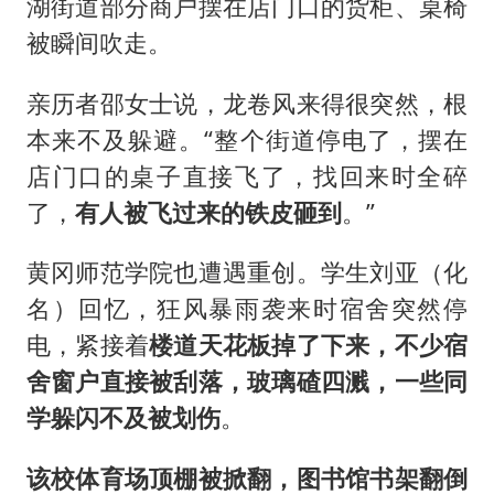
湖街道部分商户摆在店门口的货柜、桌椅
被瞬间吹走。
亲历者邵女士说，龙卷风来得很突然，根
本来不及躲避。“整个街道停电了，摆在
店门口的桌子直接飞了，找回来时全碎
了，
有人被飞过来的铁皮砸到
。”
黄冈师范学院也遭遇重创。学生刘亚（化
名）回忆，狂风暴雨袭来时宿舍突然停
电，紧接着
楼道天花板掉了下来，不少宿
舍窗户直接被刮落，玻璃碴四溅，一些同
学躲闪不及被划伤
。
该校体育场顶棚被掀翻，图书馆书架翻倒