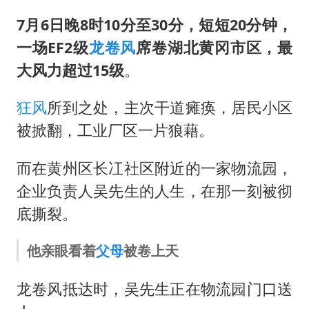
7月6日晚8时10分至30分，短短20分钟，
一场EF2级
龙卷风
席卷湖北黄冈市区，最
大风力超过15级
。
狂风
所到之处，主次干道瘫痪，居民小区
被掀翻，工业厂区一片狼藉。
而在黄州区长冮社区附近的一家物流园，
企业负责人吴先生的人生，在那一刻被彻
底撕裂。
他亲眼看着
父母
被卷上天
龙卷风抵达时，吴先生正在物流园门口送