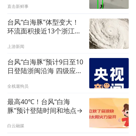
直击新鲜事
台风“白海豚”体型变大！
环流面积接近13个浙江那
么大
上游新闻
台风“白海豚”预计9日至10
日登陆浙闽沿海 四级应急
响应启动
全栈遛狗员
最高40℃！台风“白海
豚”预计登陆时间和地点→
白云融媒