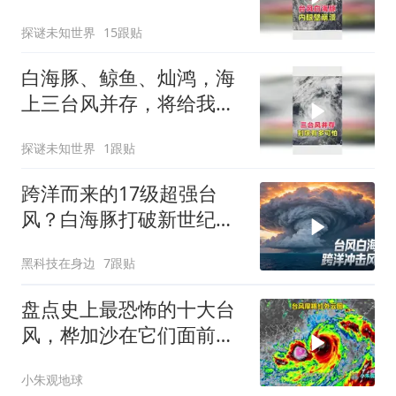
探谜未知世界
15跟贴
白海豚、鲸鱼、灿鸿，海
上三台风并存，将给我国
带来怎样的影响？
探谜未知世界
1跟贴
跨洋而来的17级超强台
风？白海豚打破新世纪纪
录
黑科技在身边
7跟贴
盘点史上最恐怖的十大台
风，桦加沙在它们面前只
是个弟弟
小朱观地球