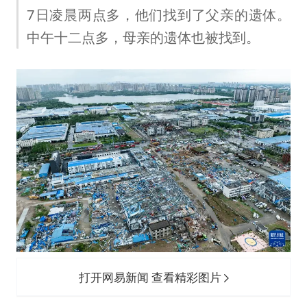
台风白海豚最新路径研判来了
7日凌晨两点多，他们找到了父亲的遗体。
OpenAI为免费用户升级GPT-5.6 Luna
中午十二点多，母亲的遗体也被找到。
船舶避风项目停工 多地全力防台风
我国编制完成新版全月地质图
“深圳地面沉降致车辆损坏”不实
男子结婚8年发现3个女儿均非亲生
奋进开新局 实干挑大梁
打开网易新闻 查看精彩图片