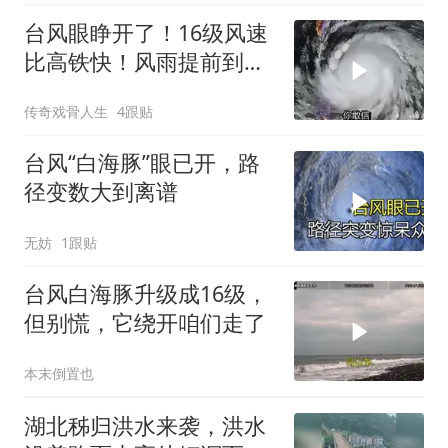
台风眼睁开了！16级风速
比高铁快！风雨提前到，
沿海务必盯紧
传奇戏骨人生
4跟贴
台风“白海豚”眼已开，路
径变数大到离谱
无妨
1跟贴
台风白海豚升级成16级，
但别慌，它绕开咱们走了
本末倒置也
湖北秭归洪水来袭，洪水