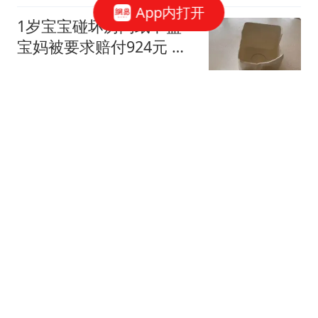
App内打开
1岁宝宝碰坏房间纸巾盒
宝妈被要求赔付924元 酒
店回应
都市快报橙柿互动
斥资107亿美元，南亚科
技建DRAM新厂
芯智讯
肾好的男性，晨起一般有
这4大表现，占一个都不
错，看看你有几个
小胡军事爱好
梅德韦杰夫批高市不提当