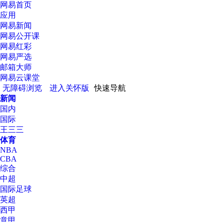
网易首页
应用
网易新闻
网易公开课
网易红彩
网易严选
邮箱大师
网易云课堂
无障碍浏览
进入关怀版
快速导航
新闻
国内
国际
王三三
体育
NBA
CBA
综合
中超
国际足球
英超
西甲
意甲