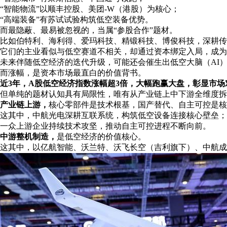
“智能物流”以顺丰控股、美团-W（港股）为核心；
“高端装备”有苏试试验构筑低空装备优势。
而最隐蔽、最易被忽视的，当属“参股合作”题材。
比如伯特利、海利得、爱玛科技、精锻科技、博俊科技，深耕传统
它们的主业看似与低空赛道不相关，却通过资本绑定入局，成为
未来伴随低空经济的迭代升级，可能还会催生出低空大脑（AI
而涨幅，是资本市场最直白的价值背书。
近3年，A股低空经济指数涨幅超3倍，大幅跑赢大盘，彰显市
但单纯的题材认知具有局限性，唯有从产业链上中下游全维度拆
产业链上游，
核心零部件是技术根基，国产替代、自主可控是核
这其中，中航光电深耕互联系统，构筑低空设备连接核心壁垒；
一众上游企业持续技术攻坚，推动自主可控进程不断向前。
中游整机制造，
是低空经济的价值核心。
这其中，以亿航智能、沃兰特、沃飞长空（吉利旗下）、中航成