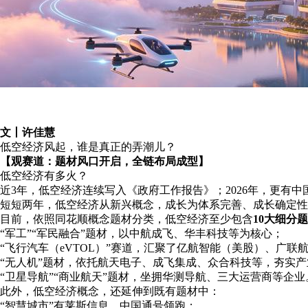
文丨许佳慧
低空经济风起，谁是真正的弄潮儿？
【观赛道：题材风口开启，全链布局成型】
低空经济有多火？
近3年，低空经济连续写入《政府工作报告》；2026年，更有
短短两年，低空经济从新兴概念，成长为体系完善、成长确定性
目前，依照同花顺概念题材分类，低空经济至少包含
10大细分
“军工”“军民融合”题材，以中航成飞、华丰科技等为核心；
“飞行汽车（eVTOL）”赛道，汇聚了亿航智能（美股）、广联
“无人机”题材，依托航天电子、成飞集成、众合科技等，夯实
“卫星导航”“商业航天”题材，坐拥华测导航、三大运营商等企业
此外，低空经济概念，还延伸到既有题材中：
“智慧城市”有莱斯信息、中国通号领跑；