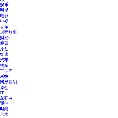
娱乐
明星
电影
电视
音乐
封面故事
财经
股票
原创
智库
汽车
购车
车型库
科技
网易智能
原创
IT
互联网
通信
时尚
艺术