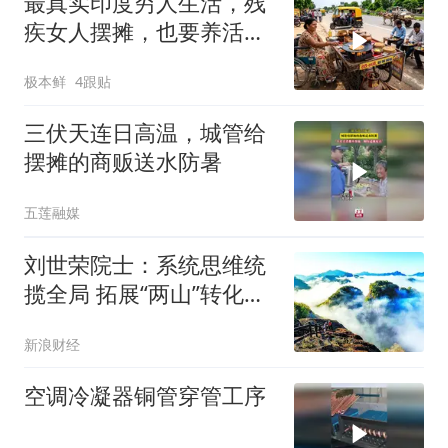
最真实印度穷人生活，残
疾女人摆摊，也要养活一
家8口
极本鲜
4跟贴
三伏天连日高温，城管给
摆摊的商贩送水防暑
五莲融媒
刘世荣院士：系统思维统
揽全局 拓展“两山”转化路
径
新浪财经
空调冷凝器铜管穿管工序