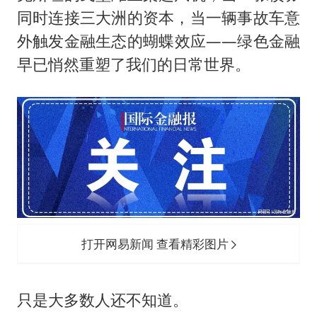
被错换37年女子起诉医院：本不需辍学
同时连接三大洲的资本，当一辆事故车意
河南：领导干部要带头休假
外触发金融生态的蝴蝶效应——绿色金融
中方公布5项对美反制措施
早已悄然重塑了我们的日常世界。
男子出狱前8天被改判死缓
13岁少年白天写作业晚上夜市炒粉
四预警齐发！双台风影响多个海域
华为新款折叠屏电脑24999元起
坚持党全面领导和党中央集中统一领导
打开网易新闻 查看精彩图片
只是大多数人还不知道。