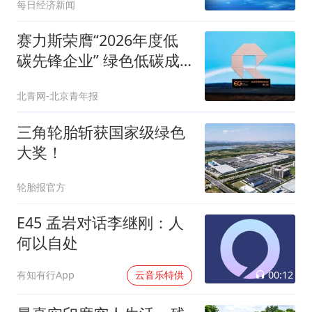
每日经济新闻
持不超1.96%公司股份｜
金融早参
赛力斯荣膺“2026年度低
碳先锋企业” 绿色低碳成
果再获认可
北青网-北京青年报
三角轮胎斩获国家级绿色
大奖！
轮胎报官方
E45 孟岩对话李继刚：人
何以自处
00:12
有知有行App
云音乐特供