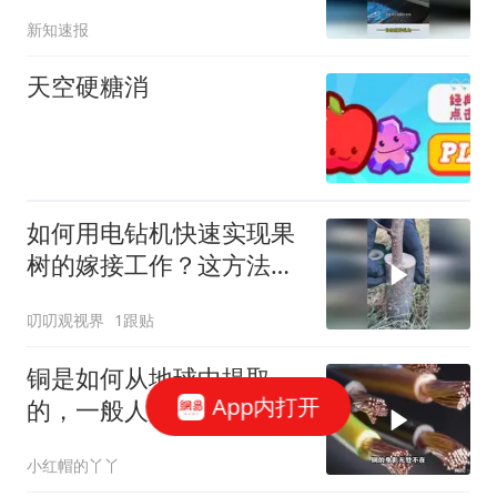
新知速报
天空硬糖消
如何用电钻机快速实现果
树的嫁接工作？这方法保
证你没见过！
叨叨观视界
1跟贴
铜是如何从地球中提取
App内打开
的，一般人没见过，工艺
令人大开眼界
小红帽的丫丫