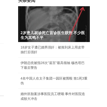
头条要闻
2岁患儿就诊死亡首诊医生获刑 不少医
生为其鸣不平
18岁女子遭已婚男强奸：被推到床上用皮带
抽打后强奸
了
伊朗总统被指28次"逼宫"最高领袖 穆杰塔巴
下最后警告
4名中国人在太子集团一园区被围殴 致1死3重
伤
婚外胚胎案涉事医院员工哽咽:事件对医院造
成较大冲击