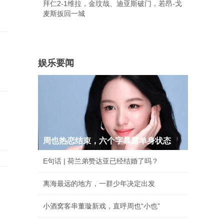
拜仁2-1维拉，金玟哉、迪亚斯破门，若昂-戈
麦斯扳回一城
娱乐要闻
周也热恋结束，六个字暴露单身状态
E句话 | 荷兰弟赞达亚已经结婚了吗？
离海最远的地方，一群少年决定出发
小酒窝客串董璇新戏，直呼周也“小也”