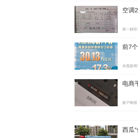
空调
第一财经资讯
前7
央视新闻客户
电商
扬子晚报 20
西瓜“