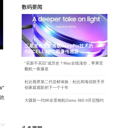
数码要闻
三星发布首款搭载DeepPix技术的
ISOCELL HPC图像传感器
“买新不买旧”成历史？Mac全线涨价，苹果官
翻机一夜爆发
杜比视界第二代尝鲜体验：杜比和海信联手开
a"
创家庭观影的下一个十年
效
大疆新一代8K全景相机Osmo 360 II开启预约