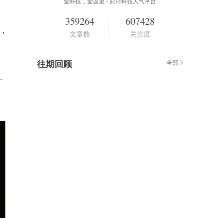
爱科技，爱这里 - 前沿科技人气平台
359264
607428
布，
文章数
关注度
往期回顾
全部
一