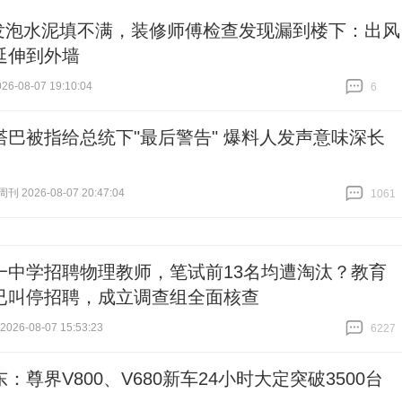
发泡水泥填不满，装修师傅检查发现漏到楼下：出风
延伸到外墙
6-08-07 19:10:04
6
跟贴
6
塔巴被指给总统下"最后警告" 爆料人发声意味深长
 2026-08-07 20:47:04
1061
跟贴
1061
一中学招聘物理教师，笔试前13名均遭淘汰？教育
已叫停招聘，成立调查组全面核查
26-08-07 15:53:23
6227
跟贴
6227
：尊界V800、V680新车24小时大定突破3500台