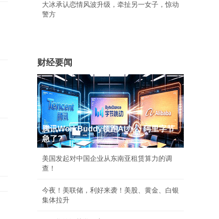
大冰承认恋情风波升级，牵扯另一女子，惊动
警方
财经要闻
腾讯WorkBuddy领跑AI办公 阿里字节
急了?
美国发起对中国企业从东南亚租赁算力的调
查！
今夜！美联储，利好来袭！美股、黄金、白银
集体拉升