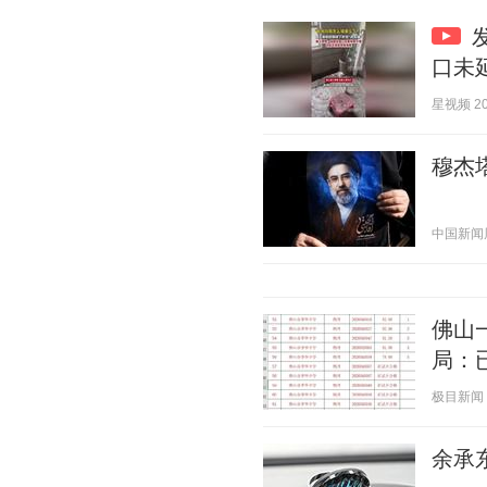
口未
星视频 202
穆杰
中国新闻周刊
佛山
局：
极目新闻 20
余承东