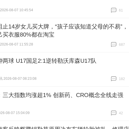
26-08-07 10:45:54
61
跟贴
61
阻止14岁女儿买大牌，“孩子应该知道父母的不易”，
己买衣服80%都在淘宝
26-08-07 11:55:28
687
跟贴
687
两球 U17国足2:1逆转勒沃库森U17队
026-08-07 08:23:08
182
跟贴
182
：三大指数均涨超1% 创新药、CRO概念全线走强
6-08-07 15:04:09
42
跟贴
42