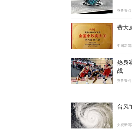
齐鲁壹点 20
费大
中国新闻周刊
热身
战
齐鲁壹点 20
台风
央视新闻客户