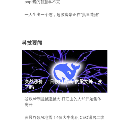
papi酱的智慧学不完
一人生出一个连，超级富豪正在“批量造娃”
科技要闻
突然涨价，"只收电费钱"的梁文锋，变
了吗
谷歌AI帝国越建越大 打江山的人却开始集体
离开
凌晨谷歌AI地震！4位大牛离职 CEO退居二线