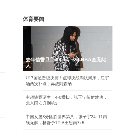
体育要闻
去年信誓旦旦3000万 今年NBA查无此
人
U17国足晋级决赛！点球决战淘汰河床，江宇
涵两次扑点，再战阿森纳
中超惨案诞生：4-0横扫，张玉宁传射建功，
北京国安升到第3
中国女篮3分险胜世界第八，张子宇24+11内
线无解，杨舒予12+6王思雨7+5