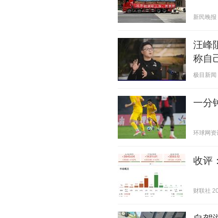
新民晚报 20
汪峰
称自
极目新闻 20
一分钟
环球网资讯 2
收评
财联社 202