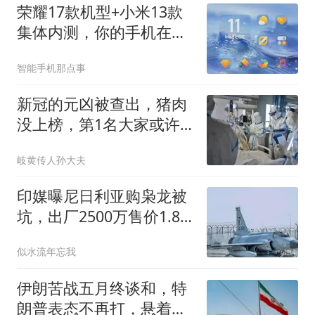
荣耀17款机型+小米13款
集体内测，你的手机在名
单里吗？
智能手机那点事
新冠的元凶被查出，猪肉
没上榜，第1名大家或许
每天都在接触！
岐黄传人孙大夫
印媒曝尼日利亚购枭龙被
坑，出厂2500万售价1.8
亿
似水流年忘我
伊朗苦战五月终谈和，特
朗普表态不再打，悬着的