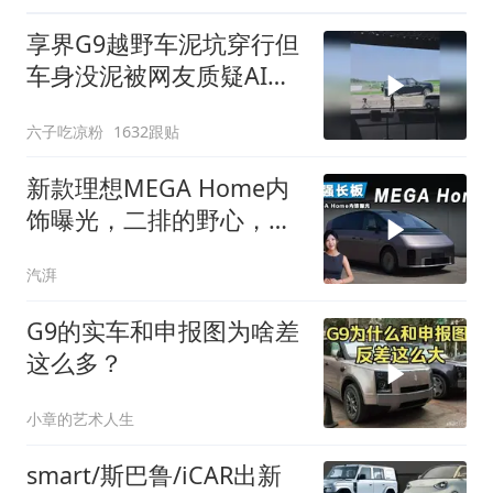
享界G9越野车泥坑穿行但
车身没泥被网友质疑AI，
你怎么看？
六子吃凉粉
1632跟贴
新款理想MEGA Home内
饰曝光，二排的野心，不
止于舒适
汽湃
G9的实车和申报图为啥差
这么多？
小章的艺术人生
smart/斯巴鲁/iCAR出新