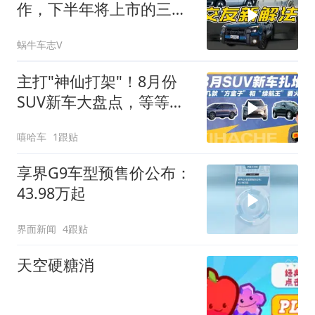
作，下半年将上市的三台
个性车！
蜗牛车志V
主打"神仙打架"！8月份
SUV新车大盘点，等等党
又赢了
嘻哈车
1跟贴
享界G9车型预售价公布：
43.98万起
界面新闻
4跟贴
天空硬糖消