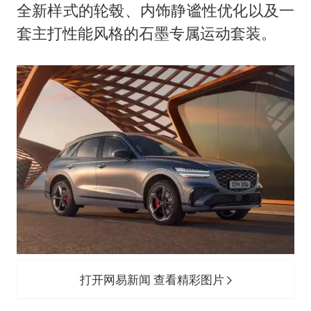
贵州轮胎子公司获美国退税8136万
全新样式的轮毂、内饰静谧性优化以及一
吉林一“温度计大楼”读数爆表
套主打性能风格的石墨专属运动套装。
多地要求领导干部带头休假
80后女柜员逆袭成4200亿银行副行长
女子利用漏洞0元薅走3000多件家电
奋进开新局 实干挑大梁
打开网易新闻 查看精彩图片