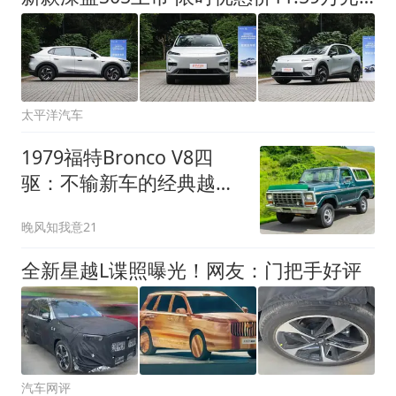
太平洋汽车
1979福特Bronco V8四
驱：不输新车的经典越野
猛兽待售
晚风知我意21
全新星越L谍照曝光！网友：门把手好评
汽车网评