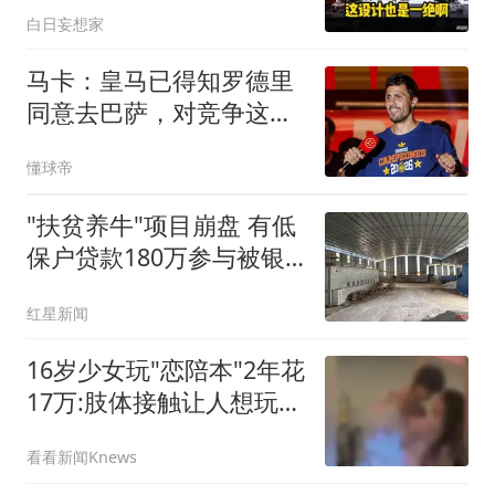
白日妄想家
马卡：皇马已得知罗德里
同意去巴萨，对竞争这笔
交易感到悲观
懂球帝
"扶贫养牛"项目崩盘 有低
保户贷款180万参与被银
行起诉
红星新闻
16岁少女玩"恋陪本"2年花
17万:肢体接触让人想玩多
次
看看新闻Knews