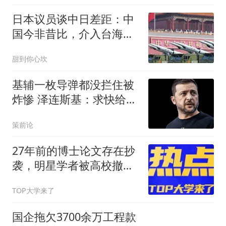
日本议员谈中日差距：中
国今非昔比，介入台海将
遭灭顶之灾
甜到你心坎
基辅一枚导弹都没拦住被
炸惨 泽连斯基：求快给我
导弹
策前论
27年前的博士论文存在抄
袭，明星学者被高校撤销
学位
TOP大学来了
国企拖欠3700余万工程款