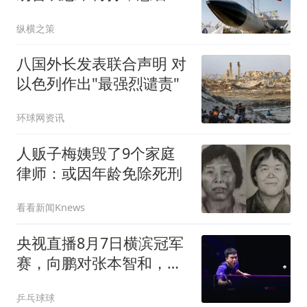
心能否放下？
纵横之策
八国外长发表联合声明 对
以色列作出"最强烈谴责"
环球网资讯
人贩子梅姨毁了9个家庭
律师：或因年龄免除死刑
看看新闻Knews
央视直播8月7日横滨冠军
赛，向鹏对张本智和，陈
垣宇战张禹珍
乒乓球球