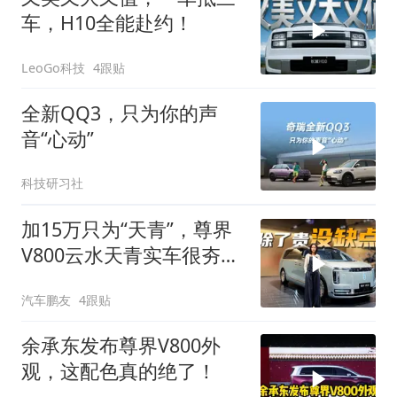
车，H10全能赴约！
LeoGo科技
4跟贴
全新QQ3，只为你的声
音“心动”
科技研习社
加15万只为“天青”，尊界
V800云水天青实车很夯：
华系家底全都掏出来了
汽车鹏友
4跟贴
余承东发布尊界V800外
观，这配色真的绝了！