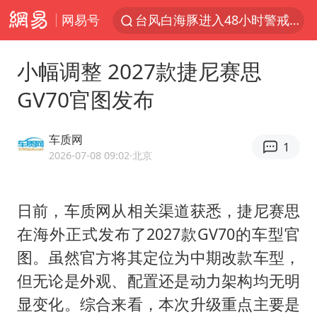
网易号
台风白海豚进入48小时警戒线
佛得角门将亮相智利俱乐部主场
小幅调整 2027款捷尼赛思
看守所辅警收受10万获刑1年
GV70官图发布
宇树科技发行价格150.80元/股
CIA被曝已秘密设立古巴工作组
车质网
1
泰国一女公务员妆容引争议 本人回应
2026-07-08 09:02
·北京
U17国足1分钟轰2球
日前，车质网从相关渠道获悉，捷尼赛思
宇树科技王兴兴身家有望超200亿元
在海外正式发布了2027款GV70的车型官
中国养老床位“三连降”
图。虽然官方将其定位为中期改款车型，
台风白海豚影响中国已成定局
但无论是外观、配置还是动力架构均无明
外交部发言人就广岛核爆81周年等答记者问
显变化。综合来看，本次升级重点主要是