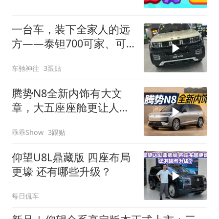
一台车，装下全家人的远
方——泰钽700可家、可
野
车驰神往
3跟贴
腾势N8全新内饰有大文
章，大五座座舱更让人期
待
乖乖Show
3跟贴
仰望U8L鼎藏版 四座布局
更壕 还有哪些升级？
每日侃车