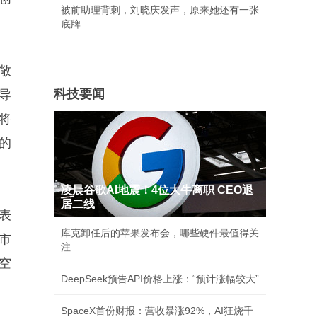
被前助理背刺，刘晓庆发声，原来她还有一张
底牌
敞
科技要闻
导
将
的
凌晨谷歌AI地震！4位大牛离职 CEO退
居二线
表
库克卸任后的苹果发布会，哪些硬件最值得关
市
注
空
DeepSeek预告API价格上涨：“预计涨幅较大”
SpaceX首份财报：营收暴涨92%，AI狂烧千