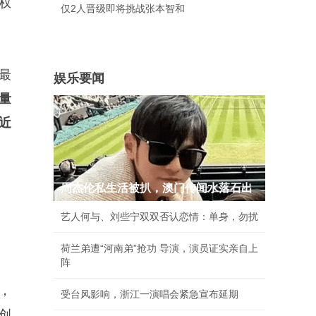
权
仅2人晋级即将挑战张本智和
史最
娱乐要闻
量
近
周杰伦私生活被扒，澳门传闻水落石出
艺人何与、刘些宁双双否认恋情：单身，勿扰
荷兰弟遭“河南弟”抢功 导演，演员证实亲自上
阵
，
受台风影响，浙江一演唱会紧急宣布延期
创