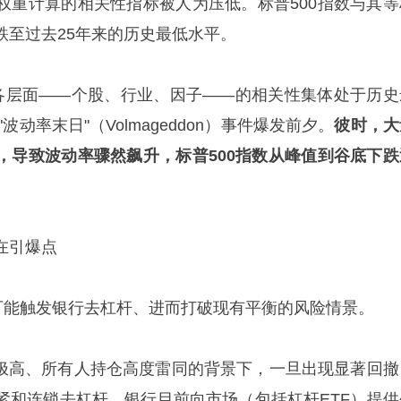
权重计算的相关性指标被人为压低。标普500指数与其等
跌至过去25年来的历史最低水平。
出，当前各层面——个股、行业、因子——的相关性集体处于历
波动率末日"（Volmageddon）事件爆发前夕。
彼时，大
，导致波动率骤然飙升，标普500指数从峰值到谷底下跌
在引爆点
出三类可能触发银行去杠杆、进而打破现有平衡的风险情景。
极高、所有人持仓高度雷同的背景下，一旦出现显著回撤
紧和连锁去杠杆。银行目前向市场（包括杠杆ETF）提供