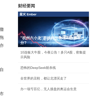
财经要闻
撤
拖
"杭州六小龙"群核科技物理AI故事有水
分?
亦
10连板大牛股，今夜公告！多只A股，密集提
示风险
恐怖的DeepSeek斩杀线
自
全世界的丑鞋，都让北漂买走了
办一场亏百亿，无人接盘的奥运会生意
导市