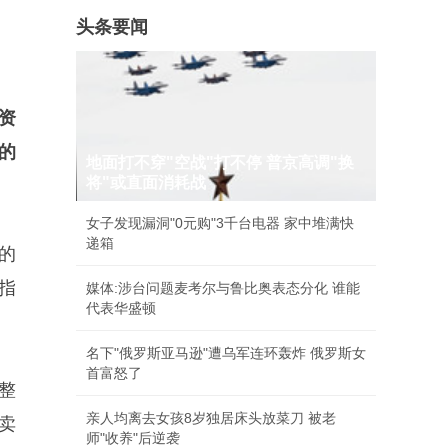
头条要闻
资
的
地面打不穿"空战"打不停 普京高调"换
将"或直面消耗战
女子发现漏洞"0元购"3千台电器 家中堆满快
递箱
的
指
媒体:涉台问题麦考尔与鲁比奥表态分化 谁能
代表华盛顿
名下"俄罗斯亚马逊"遭乌军连环轰炸 俄罗斯女
首富怒了
整
亲人均离去女孩8岁独居床头放菜刀 被老
卖
师"收养"后逆袭