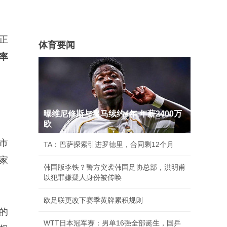
，正
体育要闻
率
曝维尼修斯与皇马续约4年 年薪2400万
欧
市
TA：巴萨探索引进罗德里，合同剩12个月
家
韩国版李铁？警方突袭韩国足协总部，洪明甫
以犯罪嫌疑人身份被传唤
欧足联更改下赛季黄牌累积规则
的
WTT日本冠军赛：男单16强全部诞生，国乒