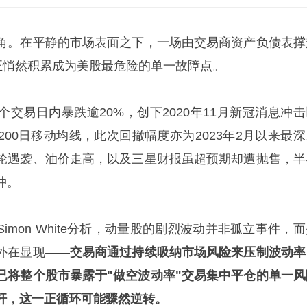
角。在平静的市场表面之下，一场由交易商资产负债表撑
，正悄然积累成为美股最危险的单一故障点。
交易日内暴跌逾20%，创下2020年11月新冠消息冲击
00日移动均线，此次回撤幅度亦为2023年2月以来最深
轮遇袭、油价走高，以及三星财报虽超预期却遭抛售，半
冲。
imon White分析，动量股的剧烈波动并非孤立事件，
外在显现——
交易商通过持续吸纳市场风险来压制波动率
已将整个股市暴露于"做空波动率"交易集中平仓的单一风
杆，这一正循环可能骤然逆转。