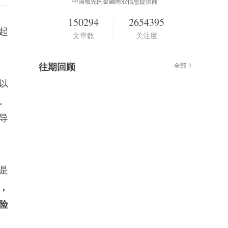
中国领先的金融商业信息提供商
150294
2654395
起
文章数
关注度
往期回顾
全部
以
。
导
而是
，
险