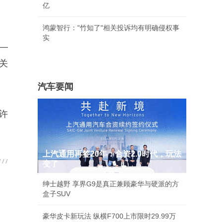
亿
鸿蒙智行："竹知了"相关投诉均有明确侵权事
实
—
关
汽车要闻
或许
上汽通用再签20年：合资2.0时代，玩法
变了
绅士越野 享界G9是真正兼顾豪华与硬派的方
盒子SUV
豪华皮卡新玩法 纵横F700上市限时29.99万