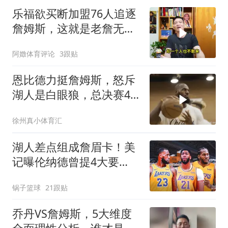
乐福欲买断加盟76人追逐
詹姆斯，这就是老詹无与
伦比的人格魅力
阿嬍体育评论
3跟贴
恩比德力挺詹姆斯，怒斥
湖人是白眼狼，总决赛4-0
横扫湖人
徐州真小体育汇
湖人差点组成詹眉卡！美
记曝伦纳德曾提4大要
求：珍妮直接拒绝
锅子篮球
21跟贴
乔丹VS詹姆斯，5大维度