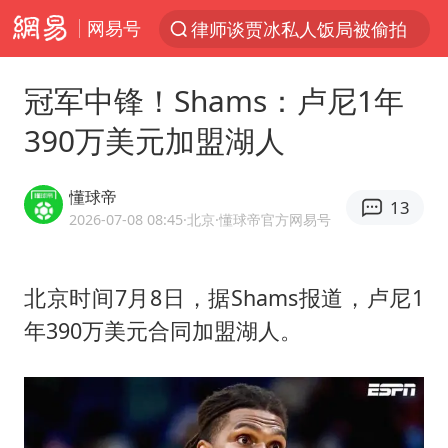
网易号
律师谈贾冰私人饭局被偷拍
台风“白海豚”登陆 各地各部门全力应对
冠军中锋！Shams：卢尼1年
克雷桑回应绝杀津门虎
390万美元加盟湖人
人形机器人第一股
江苏昆山升级发布暴雨红警
懂球帝
13
多地银行上调存款利率
2026-07-08 08:45
·北京
·懂球帝官方网易号
上海地铁4条线路全线停运
北京时间7月8日，据Shams报道，卢尼1
4.2平卫生间补漏注胶花1.55万
年390万美元合同加盟湖人。
武汉3名城管协管员殴打摊主被刑拘
白海豚路径图
宇树申购 中一签有望赚20万元