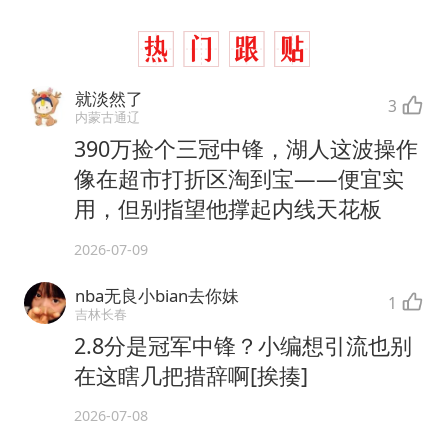
就淡然了
3
内蒙古通辽
390万捡个三冠中锋，湖人这波操作
像在超市打折区淘到宝——便宜实
用，但别指望他撑起内线天花板
2026-07-09
nba无良小bian去你妹
1
吉林长春
2.8分是冠军中锋？小编想引流也别
在这瞎几把措辞啊[挨揍]
2026-07-08