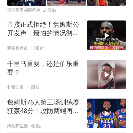
篮球圈里的那些事
21跟贴
直接正式拒绝！詹姆斯公
开发声，最怕的情况彻底
曝光
啊杨梅盘点
17跟贴
千里马重要，还是伯乐重
要？
朴素知道
11跟贴
詹姆斯76人第三场训练赛
狂轰48分！攻防两端再次
打爆杰伦布朗！
海棠唠生活
4跟贴