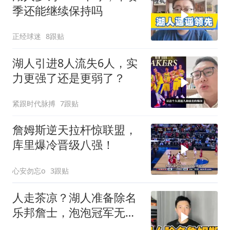
季还能继续保持吗
正经球迷
8跟贴
湖人引进8人流失6人，实
力更强了还是更弱了？
紧跟时代脉搏
7跟贴
詹姆斯逆天拉杆惊联盟，
库里爆冷晋级八强！
心安勿忘o
3跟贴
人走茶凉？湖人准备除名
乐邦詹士，泡泡冠军无法
获得尊重？