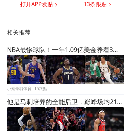
打开APP发贴
13
条跟贴
相关推荐
NBA最惨球队！一年1.09亿美金养着3名数据刷子，球队却连季后赛都打不进
小秦哥聊体育
15跟贴
他是马刺培养的全能后卫，巅峰场均21+8+9！30岁却成了“玻璃人”