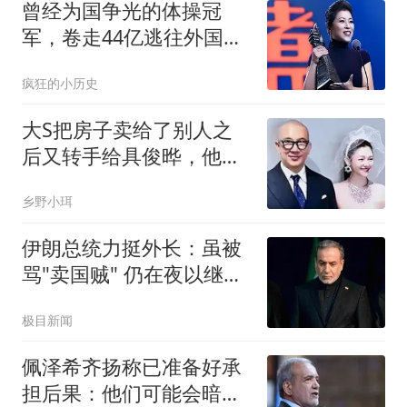
曾经为国争光的体操冠
军，卷走44亿逃往外国，
装病至今拒绝回国
疯狂的小历史
大S把房子卖给了别人之
后又转手给具俊晔，他还
替汪小菲还了款
乡野小珥
伊朗总统力挺外长：虽被
骂"卖国贼" 仍在夜以继日
工作
极目新闻
佩泽希齐扬称已准备好承
担后果：他们可能会暗杀