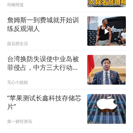
司峰阿道
詹姆斯一到费城就开始训
练反观湖人
甜瓜唠生活
台湾换防失误使中业岛被
菲侵占，中方三大行动，
让菲律宾美梦成空
无心小姐姐
“苹果测试长鑫科技存储芯
片”
第一财经资讯