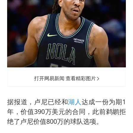
男子结婚8年3个女儿都不是亲生
白海豚可深入内陆制造大范围风雨
面对面丨蔡磊：与渐冻症抗争 纵使不敌 也不屈服
NBA传奇教练老尼尔森去世
手机真会“偷听”我们说话吗
加沙约14万栋建筑被完全摧毁
5万小车卖不动 微型代步车集体遇冷
打开网易新闻 查看精彩图片
从科技创新看开局起步的时与势
据报道，卢尼已经和
湖人
达成一份为期1
年，价值390万美元的合同，此前鹈鹕拒
绝了卢尼价值800万的球队选项。