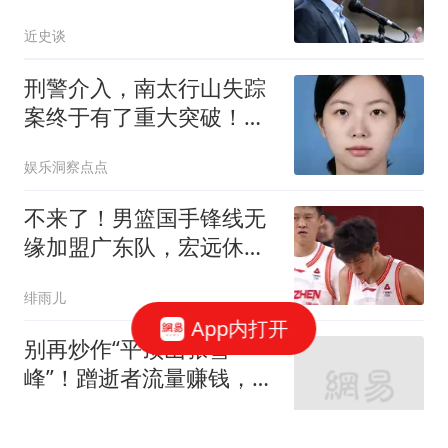
我们，随他们去吧
近史谈
刑警介入，南太行山失踪
案终于有了重大突破！同
学提供新线索
娱乐洞察点点
不来了！男篮国手锋线无
缘加盟广东队，宏远休赛
期首笔谈判破裂？
绯雨儿
App内打开
别再炒作“平顶山张雪
峰”！蹭逝者流量赚钱，真
的太恶心
王二哥老搞笑