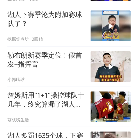
湖人下赛季沦为附加赛球
队了？
挖掘笑点坊
3跟贴
勒布朗新赛季定位！假首
发+指挥官
小郭聊球
詹姆斯用“1+1”操控球队十
几年，终究算漏了湖人的
这一步
荔枝唠生活
湖人多罚1635个球，下赛