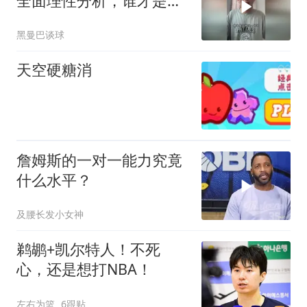
全面理性分析，谁才是历
史第一人？
黑曼巴谈球
天空硬糖消
詹姆斯的一对一能力究竟
什么水平？
及腰长发小女神
鹈鹕+凯尔特人！不死
心，还是想打NBA！
左右为篮
6跟贴