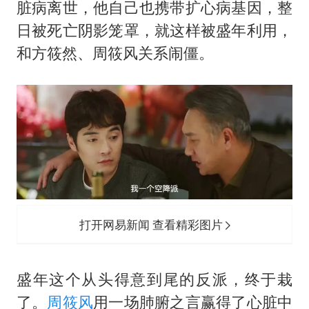
脏病离世，他自己也携带扩心病基因，整
日被死亡阴影笼罩，就这样被盛年利用，
和方筱然、周筱风关系闹僵。
打开网易新闻 查看精彩图片
盛年这个从头得意到尾的反派，终于栽
了。
周筱风
用一场肺腑之言赢得了心脏中