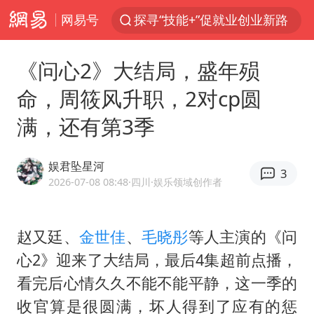
网易号
被泰航拒载中国乘客：免费改签没兑现
台风白海豚或在华东沿海登陆
《问心2》大结局，盛年殒
38岁山东财大教授刘海明逝世
命，周筱风升职，2对cp圆
因凡蒂诺首次公开道歉
满，还有第3季
FIFA官方支持因凡蒂诺
人贩子“梅姨”真实姓名曝光
娱君坠星河
3
《Monica》填词人黎彼得去世
2026-07-08 08:48
·四川
·娱乐领域创作者
谷歌首席科学家Jeff Dean离职创业
如何把百年大党建设得更加坚强有力
赵又廷、
金世佳
、
毛晓彤
等人主演的《问
心2》迎来了大结局，最后4集超前点播，
多专业取消艺考 文化工作者要有文化
看完后心情久久不能不能平静，这一季的
“银行午休1.5小时”留个窗口行不行
收官算是很圆满，坏人得到了应有的惩