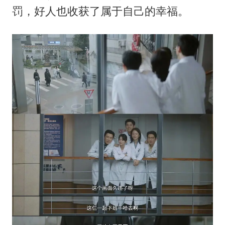
你常吃的兰州拉面要改名了
罚，好人也收获了属于自己的幸福。
41岁女子为鼓励女儿考上985研究生
陕西柞水遭遇暴雨五千余户群众转移
董路致歉：泰国10岁黑人父母是伪造的
一枚俄导弹都没击落 泽连斯基发声
总书记关心百姓身边这些民生大事