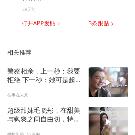
29天前
打开APP发贴
3
条跟贴
相关推荐
警察相亲，上一秒：我要
拒绝 下一秒：她可是超模
哎！
往事在未来
超级甜妹毛晓彤，在甜美
与飒爽之间自由切，特别
接地气的实力演员
樊拍凯摄
13跟贴