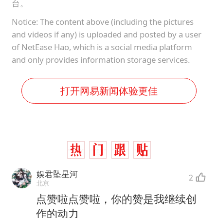
台。
Notice: The content above (including the pictures
and videos if any) is uploaded and posted by a user
of NetEase Hao, which is a social media platform
and only provides information storage services.
打开网易新闻体验更佳
娱君坠星河
2
北京
点赞啦点赞啦，你的赞是我继续创
作的动力