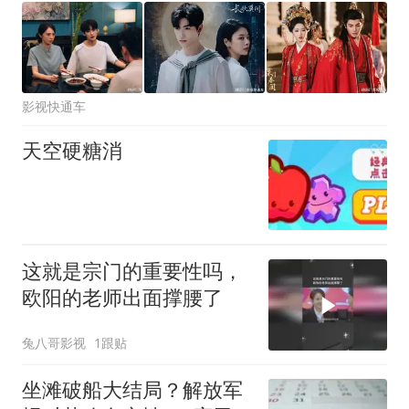
影视快通车
天空硬糖消
这就是宗门的重要性吗，
欧阳的老师出面撑腰了
兔八哥影视
1跟贴
坐滩破船大结局？解放军