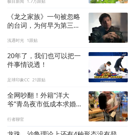
极目新闻
1.7万跟贴
足；鼓励3-7天弹性长假，
构建“周五半天+周末+年
《龙之家族》一句被忽略
假”短途度假模式
的台词，为何早为第三季
最致命的背叛埋下伏笔
浅遇时光
1跟贴
20年了，我们也可以把一
件事情说透！
足球印象CC
21跟贴
全网吵翻！外籍“洋大
爷”青岛夜市低成本求婚中
国年轻女孩爆火
行者聊官
龙珠，沙鲁理论上还有4种形态没有登场，最后一种战斗力要爆炸了