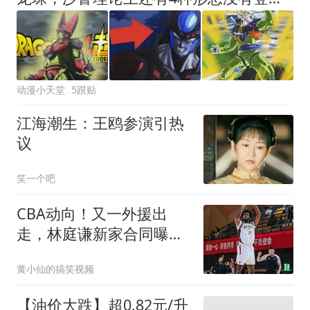
动漫小天堂
5跟贴
江海潮生：王鸥参演引热
议
笑一个吧
CBA动向！又一外援出
走，林庭谦新家合同曝
光，张才仁三年C类合同
黄小仙的搞笑视频
【油价大跌】超0.82元/升