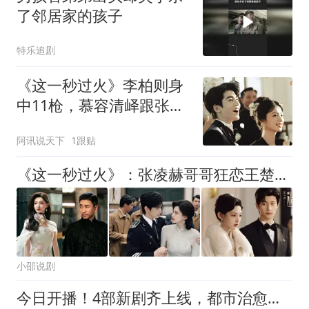
了邻居家的孩子
特乐追剧
《这一秒过火》李柏则身
中11枪，慕容清峄跟张明
殊同归于尽
阿讯说天下
1跟贴
《这一秒过火》：张凌赫哥哥狂恋王楚然闺蜜却爱不得
小邵说剧
今日开播！4部新剧齐上线，都市治愈、穿越情感、古装爱情、豪门甜宠，你想追哪部？