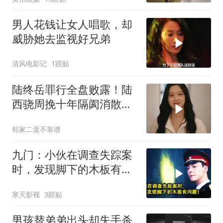
男人花钱让女人唱歌，却
威胁她去监视好兄弟
清风电影记
1跟贴
陆终岳罪行全盘败露！陆
西骁周挽十年隔阂消散，
双向奔赴共度余生
邻家二蛋不靠谱
九门：小伙在调查失踪案
时，发现脚下的木板有问
题！
寒天影视
3跟贴
男孩替弟弟出头却失手杀