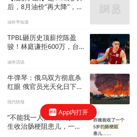
后，8月油价“再大降”，汽
柴油“连降4天”，下周(8月
油价早知道
14日)油价或再大跌！
TPBL砸历史顶薪挖陈盈
骏！林庭谦拒600万，台
湾球员集体撤离CBA
涵有话说
牛弹琴：俄乌双方彻底杀
红眼 俄官员光天化日下被
暗杀
现代快报
App内打开
“不能我一人扛着”江苏医
生收治肠梗阻患儿，一夜
拉4个主任查房