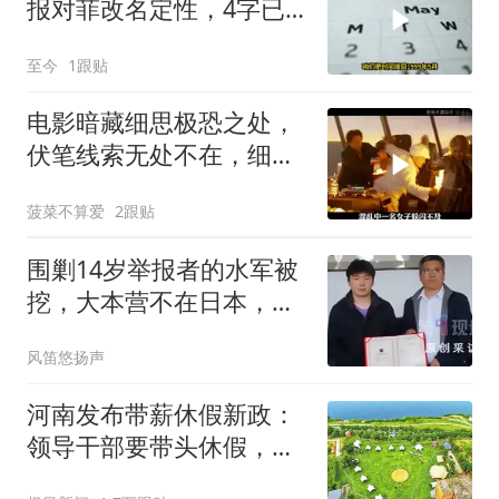
报对菲改名定性，4字已
出，美航母向后撤
至今
1跟贴
电影暗藏细思极恐之处，
伏笔线索无处不在，细节
让人后背发凉
菠菜不算爱
2跟贴
围剿14岁举报者的水军被
挖，大本营不在日本，而
是藏在我们身边！
风笛悠扬声
河南发布带薪休假新政：
领导干部要带头休假，推
动全员应休尽休、休满休