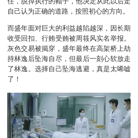
任，脱掉执行的帽子，他决定从此以后走
自己认为正确的道路，按照初心的方向。
而盛年面对巨大的利益越陷越深，因长期
收受回扣、行贿受贿被周筱风实名举报。
灰色交易被揭穿，盛年最终在高架桥上劫
持林逸后坠海自尽，但最后一刻心软放走
了林逸。选择自己坠海逃避，真是太唏嘘
了！