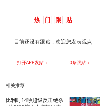
目前还没有跟贴，欢迎您发表观点
打开APP发贴
0
条跟贴
相关推荐
比利时14秒超级反击绝杀