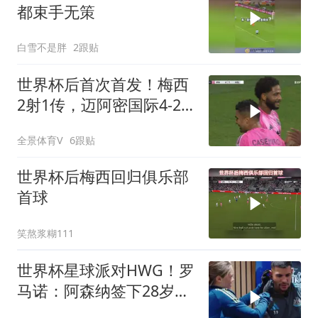
都束手无策
白雪不是胖
2跟贴
世界杯后首次首发！梅西
2射1传，迈阿密国际4-2
迎联盟杯开门红
全景体育V
6跟贴
世界杯后梅西回归俱乐部
首球
笑熬浆糊111
世界杯星球派对HWG！罗
马诺：阿森纳签下28岁中
场吉马良斯，转会费7500