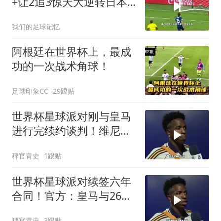
+让2追3惊天大逆转日本
2018世界杯1/8决赛
我们的足球记忆
阿根廷在世界杯上，最成
功的一次战术角球！
足球印象CC
29跟贴
世界杯星球派对刚与皇马
进行完续约谈判！维尼修
斯清空自己社媒账号所有
稗官青史
1跟贴
帖子和个人简介！维尼修
斯
世界杯星球派对续签六年
合同！官方：皇马与26岁
维尼修斯完成续约，新合
稗官青史
3跟贴