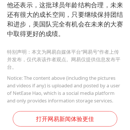
他还表示，这批球员年龄结构合理，未来
还有很大的成长空间，只要继续保持团结
和进步，美国队完全有机会在未来的大赛
中取得更好的成绩。
特别声明：本文为网易自媒体平台“网易号”作者上传
并发布，仅代表该作者观点。网易仅提供信息发布平
台。
Notice: The content above (including the pictures
and videos if any) is uploaded and posted by a user
of NetEase Hao, which is a social media platform
and only provides information storage services.
打开网易新闻体验更佳