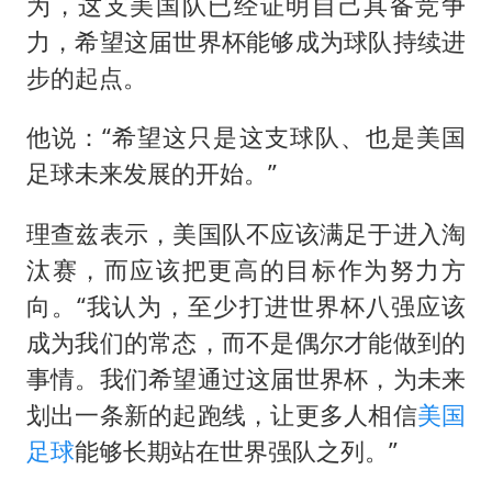
为，这支美国队已经证明自己具备竞争
力，希望这届世界杯能够成为球队持续进
步的起点。
他说：“希望这只是这支球队、也是美国
足球未来发展的开始。”
理查兹表示，美国队不应该满足于进入淘
汰赛，而应该把更高的目标作为努力方
向。“我认为，至少打进世界杯八强应该
成为我们的常态，而不是偶尔才能做到的
事情。我们希望通过这届世界杯，为未来
划出一条新的起跑线，让更多人相信
美国
足球
能够长期站在世界强队之列。”