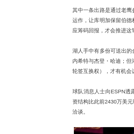
其中一条出路是通过老鹰
运作，让库明加保留伯德
应筹码回报，才会推进这
湖人手中有多份可送出的
内希特与杰登・哈迪；但
轮签互换权），才有机会
球队消息人士向ESPN
资结构比此前2430万
洽谈。