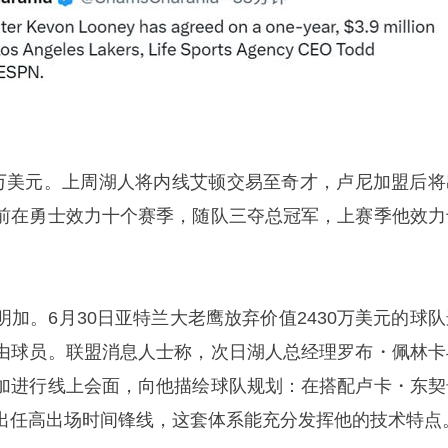
0万美元。上周湖人将内线艾顿交易至奇才，卢尼加盟后将
前在勇士效力十个赛季，随队三夺总冠军，上赛季他效力
加。6月30日亚特兰大老鹰放弃价值2430万美元的球队
由球员。联盟消息人士称，次日湖人总经理罗布・佩林卡
明加进行线上会面，向他描绘球队规划：在搭配卢卡・东契
出任高出场时间锋线，这套体系能充分发挥他的技术特点