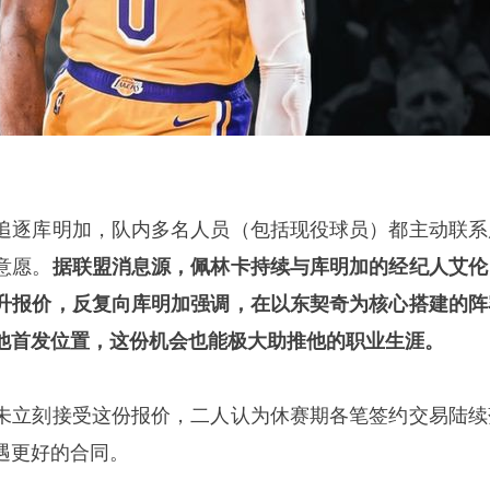
追逐库明加，队内多名人员（包括现役球员）都主动联系
意愿。
据联盟消息源，佩林卡持续与库明加的经纪人艾伦
升报价，反复向库明加强调，在以东契奇为核心搭建的阵
他首发位置，这
份
机会也能极大助推他的职业生涯。
未立刻接受这份报价，二人认为休赛期各笔签约交易陆续
遇更好的合同。