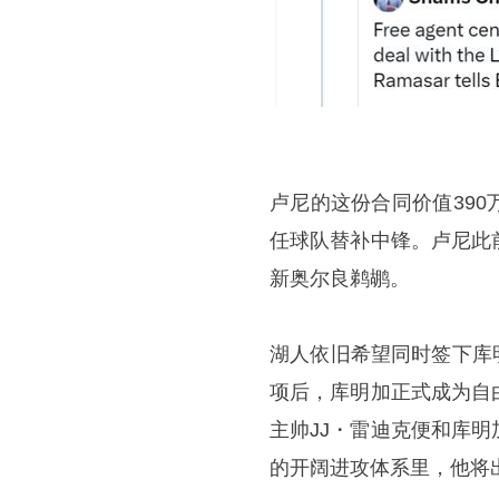
卢尼的这份合同价值39
任球队替补中锋。卢尼此
新奥尔良鹈鹕。
湖人依旧希望同时签下库明
项后，库明加正式成为自
主帅JJ・雷迪克便和库
的开阔进攻体系里，他将