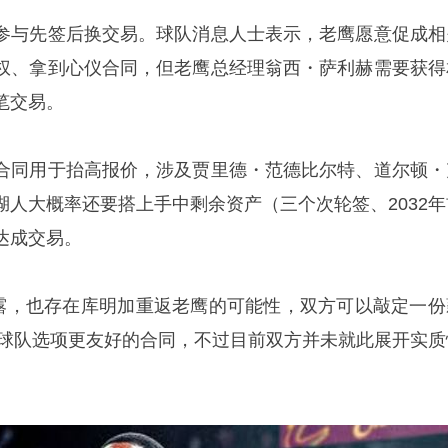
参与先签后换交易。球队消息人士表示，老鹰愿意促成相
权、拿到心仪合同，但老鹰总经理翁西・萨利赫需要获得
笔交易。
合同用于抬高报价，涉及贾里德・范德比尔特、道尔顿・
湖人大概率还要搭上手中剩余资产（三个次轮签、2032年
达成交易。
透露，也存在库明加重返老鹰的可能性，双方可以敲定一份
美元球队选项更友好的合同，不过目前双方并未就此展开实质