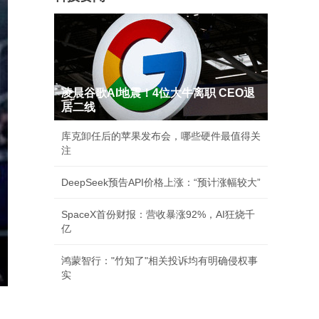
凌晨谷歌AI地震！4位大牛离职 CEO退
居二线
库克卸任后的苹果发布会，哪些硬件最值得关
注
DeepSeek预告API价格上涨：“预计涨幅较大”
SpaceX首份财报：营收暴涨92%，AI狂烧千
亿
鸿蒙智行："竹知了"相关投诉均有明确侵权事
实