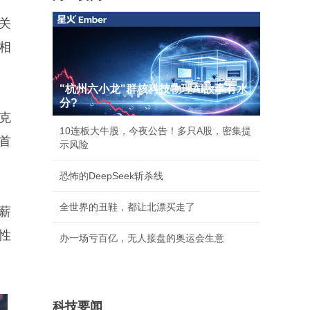
关
相
"杭州六小龙"群核科技物理AI故事有水
分?
克
10连板大牛股，今夜公告！多只A股，密集提
首
示风险
恐怖的DeepSeek斩杀线
全世界的丑鞋，都让北漂买走了
薪
性
办一场亏百亿，无人接盘的奥运会生意
科技要闻