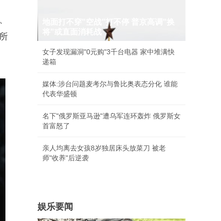
、
地面打不穿"空战"打不停 普京高调"换
将"或直面消耗战
所
女子发现漏洞"0元购"3千台电器 家中堆满快
递箱
媒体:涉台问题麦考尔与鲁比奥表态分化 谁能
代表华盛顿
名下"俄罗斯亚马逊"遭乌军连环轰炸 俄罗斯女
首富怒了
亲人均离去女孩8岁独居床头放菜刀 被老
师"收养"后逆袭
娱乐要闻