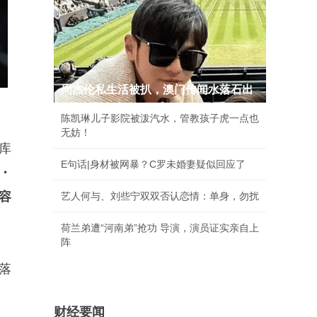
周杰伦私生活被扒，澳门传闻水落石出
陈凯琳儿子影院被泼汽水，管教孩子虎一点也
无妨！
库
E句话|身材被网暴？C罗未婚妻疑似回应了
・
容
艺人何与、刘些宁双双否认恋情：单身，勿扰
荷兰弟遭“河南弟”抢功 导演，演员证实亲自上
阵
落
财经要闻