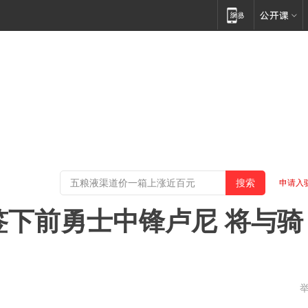
申请入
签下前勇士中锋卢尼 将与骑