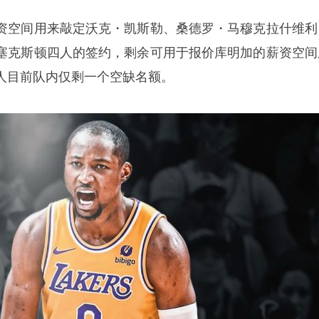
资空间用来敲定沃克・凯斯勒、桑德罗・马穆克拉什维利
塞克斯顿四人的签约，剩余可用于报价库明加的薪资空间
人目前队内仅剩一个空缺名额。