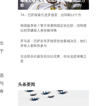
曝维尼修斯与皇马续约4年 年薪2400万
欧
TA：巴萨探索引进罗德里，合同剩12个月
韩国版李铁？警方突袭韩国足协总部，洪明甫
以犯罪嫌疑人身份被传唤
罗马诺：巴萨在等罗德里告知曼城决定，他们
出
所有人都有所参与
于
吉达联合社媒告别法比尼奥：你永远是璀璨之
星
选
与
头条要闻
奇
。