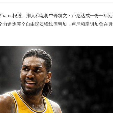
Shams报道，湖人和老将中锋凯文・卢尼达成一份一年期
全力追逐完全自由球员锋线库明加，卢尼和库明加曾在勇