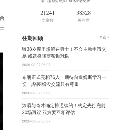
前《篮球先锋报》驻休斯敦记者
21241
38328
合
文章数
关注度
士
往期回顾
全部
曝38岁库里想留在勇士！不会主动申请交
易 或选择降薪帮助球队
2026-08-07 06:27
布朗正式亮相76人！期待向詹姆斯学习一
切 与塔图姆没交流只有尊重
2026-08-07 06:09
浓眉与奇才确定推迟续约！约定先打完前
20场再议 双方要互相评估
2026-08-07 06:07