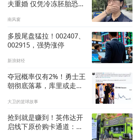
夫重婚 仅凭冷冻胚胎恐难
认定
南风窗
多股尾盘猛拉！002407、
002915，强势涨停
新浪财经
夺冠概率仅有2%！勇士王
朝彻底落幕，库里或走科
比生涯末年的老路
大卫的篮球故事
抢到就是赚到！英伟达开
启线下原价购卡通道：
RTX 5090公版限量供应