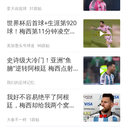
姜大叔侃球
31跟贴
世界杯后首球+生涯第920
球！梅西第11分钟凌空垫
射破门，太帅了
美加墨头号球迷
96跟贴
史诗级大冷门！亚洲“鱼
腩”逆转阿根廷 梅西点射
破门 道萨里神仙球
我们的足球记忆
我好不容易绝平了阿根
廷，梅西却给我两个窝
窝！
大春不一样
1跟贴