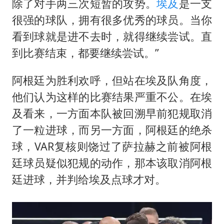
除了对手两三次短暂的攻势。
埃及
是一支
很强的球队，拥有很多优秀的球员。当你
看到球就是进不去时，就得继续尝试。直
到比赛结束，都要继续尝试。”
阿根廷为胜利欢呼，但站在埃及队角度，
他们认为这样的比赛结果严重不公。在埃
及看来，一方面本队被回溯早前犯规取消
了一粒进球，而另一方面，阿根廷的绝杀
球，VAR复核则饶过了萨拉赫之前被阿根
廷球员疑似犯规的动作，那本该取消阿根
廷进球，并判给埃及点球才对。