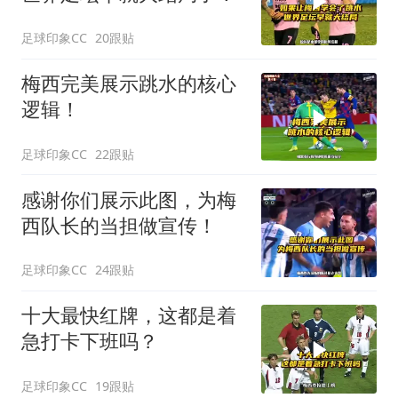
足球印象CC
20跟贴
梅西完美展示跳水的核心
逻辑！
足球印象CC
22跟贴
感谢你们展示此图，为梅
西队长的当担做宣传！
足球印象CC
24跟贴
十大最快红牌，这都是着
急打卡下班吗？
足球印象CC
19跟贴