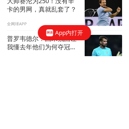
大师赛沦为250！没有辛
卡的男网，真就乱套了？
全网球APP
App内打开
普罗韦德尔：国米氛围让
我懂去年他们为何夺冠，
很高兴来到这
懂球帝
几成定局！台风“白海
豚”近乎跨越西北太平洋！
将创77年来登我历史
声情专递
卡拉格：利物浦换掉斯洛
特是正确决定，伊劳拉的