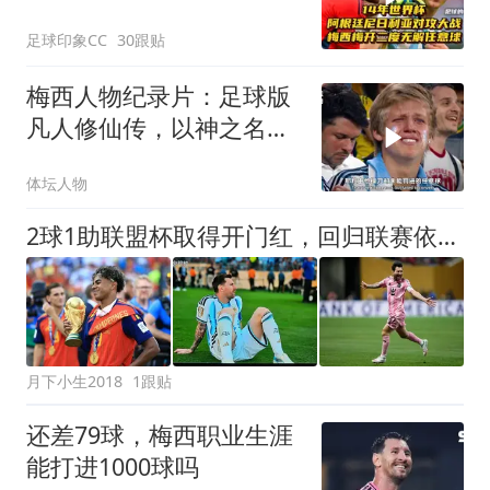
二度无解任意球
足球印象CC
30跟贴
梅西人物纪录片：足球版
凡人修仙传，以神之名拯
救祖国阿根廷！
体坛人物
2球1助联盟杯取得开门红，回归联赛依旧还是那个王！梅西退役时将达成1000球+450助攻的传奇历史纪录
月下小生2018
1跟贴
还差79球，梅西职业生涯
能打进1000球吗