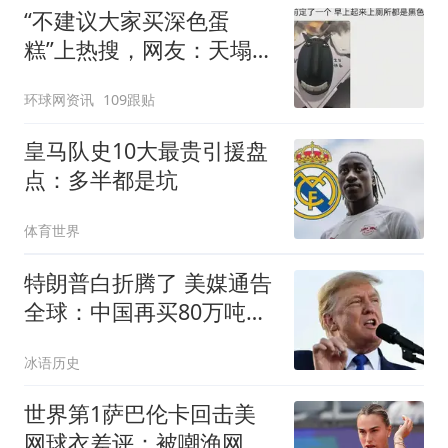
“不建议大家买深色蛋
糕”上热搜，网友：天塌
了！
环球网资讯
109跟贴
皇马队史10大最贵引援盘
点：多半都是坑
体育世界
特朗普白折腾了 美媒通告
全球：中国再买80万吨大
豆
冰语历史
世界第1萨巴伦卡回击美
网球衣差评：被嘲渔网装