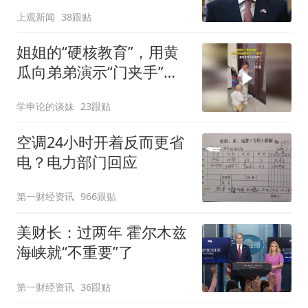
寻味
上观新闻
38跟贴
姐姐的“硬核教育”，用黄
瓜向弟弟演示“门夹手”，
网友：果然言传不如身
学申论的谈妹
23跟贴
教！
空调24小时开着反而更省
电？电力部门回应
第一财经资讯
966跟贴
美财长：过两年 霍尔木兹
海峡就“不重要”了
第一财经资讯
36跟贴