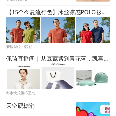
【15个今夏流行色】冰丝凉感POLO衫，重坠感+宽松版型，盘活你的80%衣橱
新浪财经
3跟贴
佩琦直播间 | 从豆蔻紫到青花蓝，凯喜雅这季桑蚕丝，把夏日的颜色穿在身上
都市快报橙柿互动
天空硬糖消