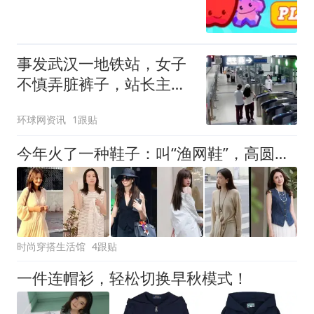
事发武汉一地铁站，女子
不慎弄脏裤子，站长主动
借工装解燃眉之急；本人
环球网资讯
1跟贴
专程洗干净送还
今年火了一种鞋子：叫“渔网鞋”，高圆圆、董洁都在穿，慵懒随性
时尚穿搭生活馆
4跟贴
一件连帽衫，轻松切换早秋模式！