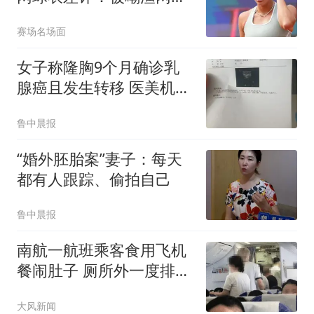
仍坚持“你不能取悦所有
赛场名场面
人”
女子称隆胸9个月确诊乳
腺癌且发生转移 医美机构
回应
鲁中晨报
“婚外胚胎案”妻子：每天
都有人跟踪、偷拍自己
鲁中晨报
南航一航班乘客食用飞机
餐闹肚子 厕所外一度排长
队
大风新闻