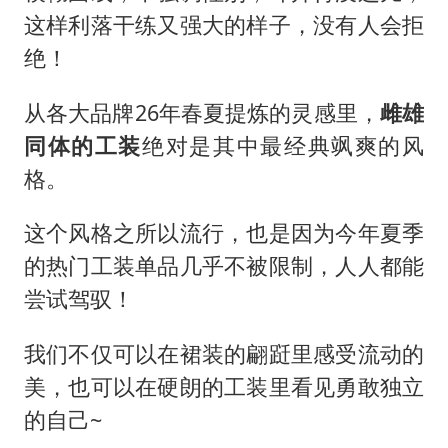
香港宏福苑火灾或由烟头引起
这样利落干练又强大的样子，没有人会拒
浙江台州《告全体市民书》
绝！
女主硬加吻戏短剧已下架
从各大品牌26年春夏提炼的灵感里，
雌雄
郑丽文：台湾从来没有“独立”过
同体的工装
绝对是其中最经典飒爽的风
网传《披荆斩棘2026》名单
格。
人民的健康、体质、幸福一脉相承
这个风格之所以流行，也是因为今年夏季
的热门工装单品几乎不被限制，人人都能
尝试驾驭！
我们不仅可以在裙装的翩跹里感受流动的
美，也可以在硬朗的工装里看见勇敢独立
的自己~