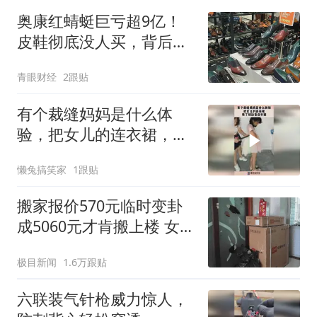
奥康红蜻蜓巨亏超9亿！
皮鞋彻底没人买，背后真
相太现实
青眼财经
2跟贴
有个裁缝妈妈是什么体
验，把女儿的连衣裙，剪
下裙边变成半裙！
懒兔搞笑家
1跟贴
搬家报价570元临时变卦
成5060元才肯搬上楼 女子
傻眼
极目新闻
1.6万跟贴
六联装气针枪威力惊人，