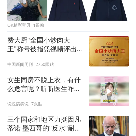
OK精彩宝贝
1跟贴
费大厨"全国小炒肉大
王"称号被指凭视频评出
官方回应
中国新闻周刊
2750跟贴
女生同房不脱上衣，有什
么危害呢？听听医生咋说
的
说说搞笑说
7跟贴
三个国家和地区力挺因凡
蒂诺 墨西哥的"反水"耐人