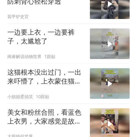
防刺背心轻松穿透
装甲铲史官
一边要上衣，一边要裤
子，太尴尬了
闽睿解说动物世界
1跟贴
这猫根本没出过门，一出
来吓懵了，上衣蒙住猫头
想法塞进笼子
小姐姐爱搞笑
10跟贴
美女和粉丝合照，看蓝色
上衣男，大家感觉是故意
的么
大眼猫侃世界