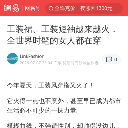
网易号
金饰克价一夜涨回1300元
富婆带资进组给自己硬加60多场吻戏
工装裙、工装短袖越来越火，
男童模仿奥特曼从高处跳下致骨折
全世界时髦的女人都在穿
名创优品一次性内裤 颜面尽失
黄金创今年来最大单周涨幅
LinkFashion
0
“六爷”挂一颗出场
2026-07-07 23:04
·广东
·优质时尚领域创作者
白海豚将正面袭击贯穿浙江
今年夏天，工装风穿搭又火了！
视频丨中国东方电气集团原党组副书记、董事宋致远被查
梁家辉：到内地拍戏不是北上是回归
它火得一点也不意外，甚至早已成为都市
牛津大学一纸声明甩不了锅
生活必不可少的一抹力量。
包文婧：二胎很难一碗水端平
模糊曲线，不强调性别，却帅得没边儿，