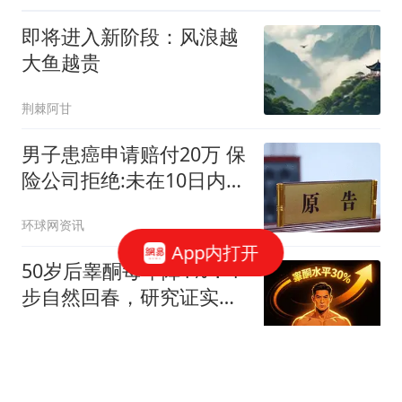
即将进入新阶段：风浪越
大鱼越贵
荆棘阿甘
男子患癌申请赔付20万 保
险公司拒绝:未在10日内通
知
环球网资讯
App内打开
50岁后睾酮每年降1%？4
步自然回春，研究证实提
升30%
王二哥老搞笑
2026年安徽省16市高中清