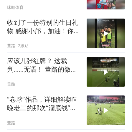
是借口，队友赵松源太牛
咪咕体育
了
收到了一份特别的生日礼
物 感谢小邝，加油！你是
平台上走出的第一位职业
董路
2跟贴
球员！
应该几张红牌？ 这裁
判……无语！ 董路的微博
视频
董路
“卷球”作品，详细解读昨
晚老二的那次“溜底线”。
董路的微博视频
董路