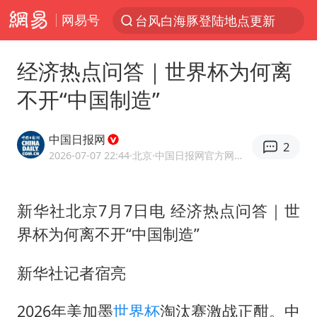
网易号
台风白海豚登陆地点更新
以“新”破局 首发经济点亮城市消费活力
经济热点问答｜世界杯为何离
台风白海豚进入48小时警戒线
不开“中国制造”
佛得角门将亮相智利俱乐部主场
宇树科技发行价格150.80元/股
中国日报网
2
看守所辅警收受10万获刑1年
2026-07-07 22:44
·北京
·中国日报网官方网易号
宇树科技王兴兴身家有望超200亿元
新华社北京7月7日电 经济热点问答｜世
五粮液渠道价一箱上涨近百元
界杯为何离不开“中国制造”
CIA被曝已秘密设立古巴工作组
贵州轮胎子公司获美国退税8136万
新华社记者宿亮
U17国足1分钟轰2球
2026年美加墨
世界杯
淘汰赛激战正酣。中