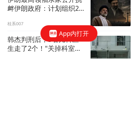
衅伊朗政府：计划组织25
万人，改变国家方向
桂系007
App内打开
韩杰判刑后，3名儿科医
生走了2个！"关掉科室，
全院都松了口气"
医脉圈
转发警惕！台风白海豚有
罕见性，白海豚可能吞并
另一台风，台风预警升
每日经济新闻
级，或于9日下午至10日
早晨在浙江到福建北部沿
特朗普要求打造的海军全
海地区登陆
新核动力“黄金舰队”，造