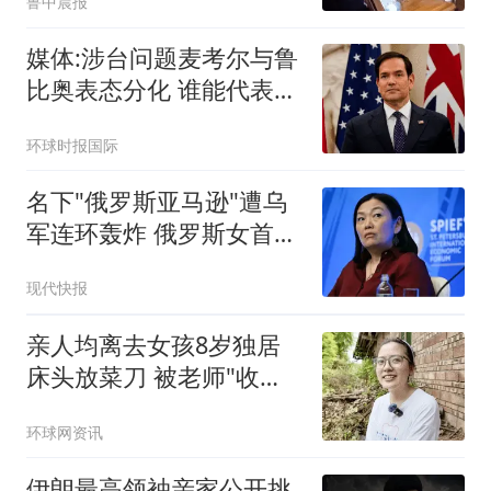
鲁中晨报
媒体:涉台问题麦考尔与鲁
比奥表态分化 谁能代表华
盛顿
环球时报国际
名下"俄罗斯亚马逊"遭乌
军连环轰炸 俄罗斯女首富
怒了
现代快报
亲人均离去女孩8岁独居
床头放菜刀 被老师"收
养"后逆袭
环球网资讯
伊朗最高领袖亲家公开挑