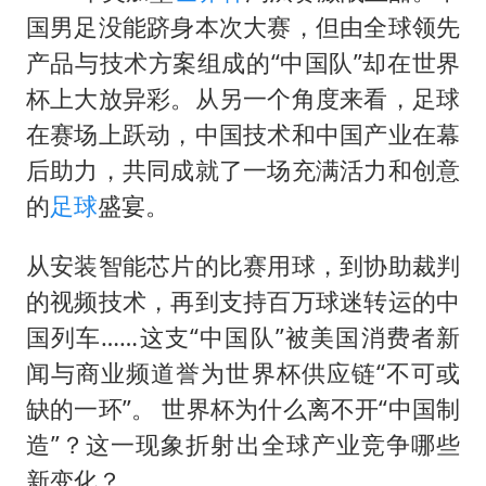
法国将禁止“未经同意的电话营销”
国男足没能跻身本次大赛，但由全球领先
我国编制完成新版全月地质图
产品与技术方案组成的“中国队”却在世界
“深圳地面沉降致车辆损坏”不实
杯上大放异彩。从另一个角度来看，足球
外交部发言人就广岛核爆81周年等答记者问
在赛场上跃动，中国技术和中国产业在幕
中国“五箭齐发”反制美国
后助力，共同成就了一场充满活力和创意
的
足球
盛宴。
感觉全东北都在等7号
多地要求领导干部带头休假
从安装智能芯片的比赛用球，到协助裁判
奋进开新局 实干挑大梁
的视频技术，再到支持百万球迷转运的中
国列车……这支“中国队”被美国消费者新
闻与商业频道誉为世界杯供应链“不可或
缺的一环”。 世界杯为什么离不开“中国制
造”？这一现象折射出全球产业竞争哪些
新变化？