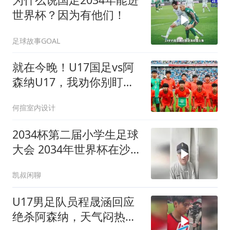
世界杯？因为有他们！
足球故事GOAL
就在今晚！U17国足vs阿
森纳U17，我劝你别盯着
比分看
何揎室内设计
2034杯第二届小学生足球
大会 2034年世界杯在沙特
举办 董路 凯叔闲聊
凯叔闲聊
U17男足队员程晟涵回应
绝杀阿森纳，天气闷热不