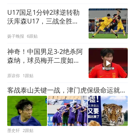
U17国足1分钟2球逆转勒
沃库森U17，三战全胜！
赵松源替补登场传射建功
扬子晚报
6跟贴
神奇！中国男足3-2绝杀阿
森纳，球员梅开二度如梅
西
原谅你
1跟贴
客战泰山关键一战，津门虎保级命运就此走向分水岭
墨史轩
2跟贴