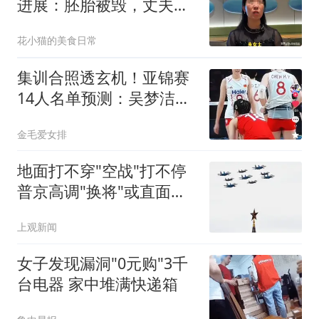
进展：胚胎被毁，丈夫和
小三的商业网被扒
花小猫的美食日常
集训合照透玄机！亚锦赛
14人名单预测：吴梦洁带
伤出战，带三二传
金毛爱女排
地面打不穿"空战"打不停
普京高调"换将"或直面消
耗战
上观新闻
女子发现漏洞"0元购"3千
台电器 家中堆满快递箱