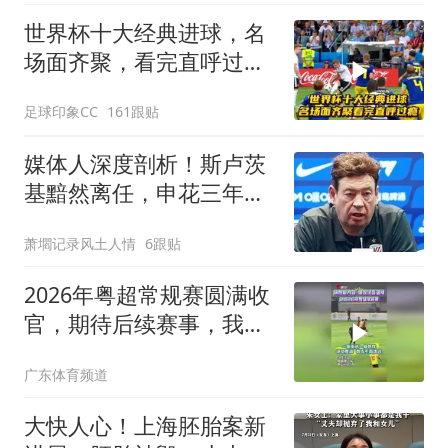
世界杯十大经典进球，名
场面齐聚，看完直呼过
瘾！
足球印象CC
161跟贴
媒体人深度剖析！斯卢茨
基黯然离任，申花三年争
冠周期宣告落幕
萧壛记录风土人情
6跟贴
2026年粤超常规赛圆满收
官，期待后续赛事，我们
球场再见
广东体育频道
大快人心！上海胚胎案新