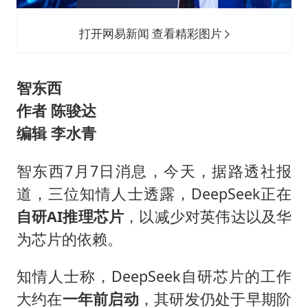
男子杀人后逃进深山21年活得像野人
985博士后被曝在妻子孕期出轨后续
打开网易新闻 查看精彩图片
“空调24小时开着更省电”不实
粉笔教育发布“自曝式”公开信
智东西
OpenAI为免费用户升级GPT-5.6 Luna
作者 陈骏达
编辑 李水青
如何把百年大党建设得更加坚强有力？
智东西7月7日消息，今天，据路透社报
道，三位知情人士透露，DeepSeek正在
自研AI推理芯片
，以减少对英伟达以及华
为芯片的依赖。
知情人士称，DeepSeek自研芯片的工作
大约在
一年前启动
，其研发仍处于早期阶