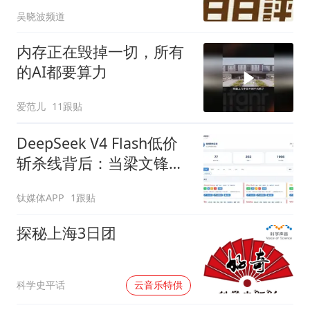
骤降 | 财经日日评
吴晓波频道
内存正在毁掉一切，所有
的AI都要算力
爱范儿
11跟贴
DeepSeek V4 Flash低价
斩杀线背后：当梁文锋也
卷不动算力账单（含实
钛媒体APP
1跟贴
测）
探秘上海3日团
00:00
科学史平话
云音乐特供