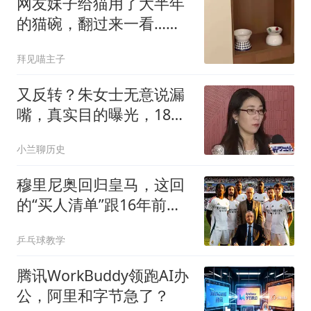
网友妹子给猫用了大半年
的猫碗，翻过来一看…被
自己蠢笑了
拜见喵主子
又反转？朱女士无意说漏
嘴，真实目的曝光，18岁
女儿成“牺牲品”
小兰聊历史
穆里尼奥回归皇马，这回
的“买人清单”跟16年前
比，到底谁更狠？
乒乓球教学
腾讯WorkBuddy领跑AI办
公，阿里和字节急了？