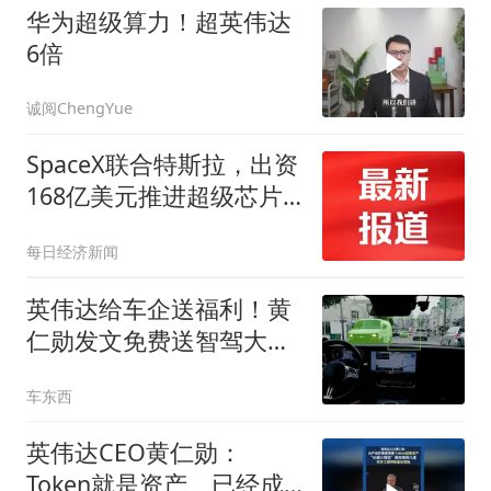
华为超级算力！超英伟达
6倍
诚阅ChengYue
SpaceX联合特斯拉，出资
168亿美元推进超级芯片
工厂建设
每日经济新闻
英伟达给车企送福利！黄
仁勋发文免费送智驾大模
型
车东西
英伟达CEO黄仁勋：
Token就是资产、已经成