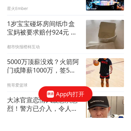
星火Ember
1岁宝宝碰坏房间纸巾盒
宝妈被要求赔付924元 酒
店回应
都市快报橙柿互动
5000万顶薪没戏？火箭阿
门或降薪1000万，签5年
合同留队！一弱点影响身
熊哥爱篮球
价
App内打开
大冰官宣恋情风波愈演愈
烈！警方已介入，令人担
心的一幕还是上演
旧史新谭