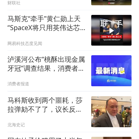
财联社
马斯克“牵手”黄仁勋上天
“SpaceX将只用英伟达芯
片”
网易科技态度见闻
泸溪河公布“桃酥出现金属
牙冠”调查结果，消费者发
布视频情况不属实，山姆
消费者报道
已重新上架
马科斯收到两个噩耗，莎
拉弹劾不了了，议长反
水，防长被硬刚 ！
北海史记