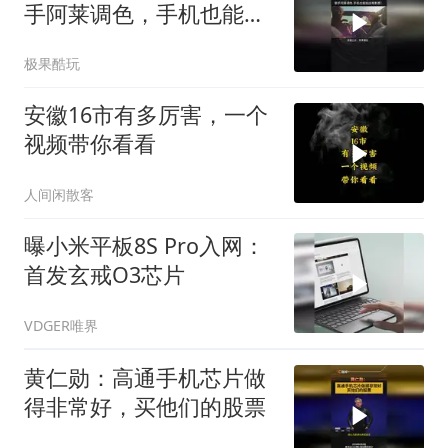
手阿莱调色，手机也能拍
出电影感！
极果酷玩
安徽16市有多厉害，一个
视频带你看看
人间闲散客
曝小米平板8S Pro入网：
首发玄戒O3芯片
VDGER唯界
黄仁勋：高通手机芯片做
得非常好，买他们的股票