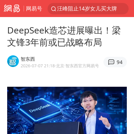
网易号
汪峰阻止14岁女儿买大牌
泸溪河：桃酥吃出金属牙冠视频不实
DeepSeek造芯进展曝出！梁
27岁女子组织卖淫集团被悬赏通缉
文锋3年前或已战略布局
立秋的仪式感
泰国校园枪击案死亡人数升至7人
智东西
94
改名后的“青海拉面”店
2026-07-07 21:18
·北京
·智东西官方网易号
台军“汉光秀”开场闹剧多
公司“上四休三”但要降薪1000元
泰高官回应中国人在泰遭歧视：全面调查
四川宜宾市高县发生4.9级地震
女子开一天一夜空调后二氧化碳中毒