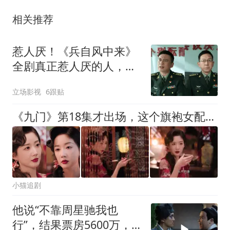
相关推荐
惹人厌！《兵自风中来》
全剧真正惹人厌的人，不
是索建安，更不是粱虹
立场影视
6跟贴
《九门》第18集才出场，这个旗袍女配一亮相，我就挪不开眼了
小猫追剧
他说“不靠周星驰我也
行”，结果票房5600万，