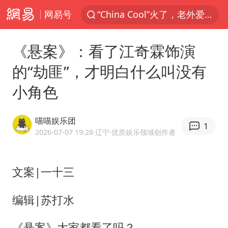
网易号
香港宏福苑火灾或由烟头引起
浙江台州《告全体市民书》
《悬案》：看了江奇霖饰演
美拟年底前首次测试“金穹”反导系统
的“劫匪”，才明白什么叫没有
四川宜宾3.4级地震
小角色
网约车司机充电时猝死保险拒赔
陕西柞水泥石流已致2死 仍有1人失联
喵喵娱乐团
1
泰国初中生饮弹自尽前开了26枪
2026-07-07 19:28
·辽宁
·优质娱乐领域创作者
多所高校取消艺考
店主称换“青海拉面”招牌后生意更好
文案|一十三
伊斯兰版北约来了吗
编辑|苏打水
上半年国内居民出游人次34.63亿
《悬案》大家都看了吗？