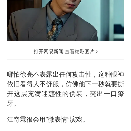
打开网易新闻 查看精彩图片
哪怕徐亮不表露出任何攻击性，这种眼神
依旧看得人不舒服，仿佛他下一秒就要撕
开这层充满迷惑性的伪装，亮出一口獠
牙。
江奇霖很会用“微表情”演戏。