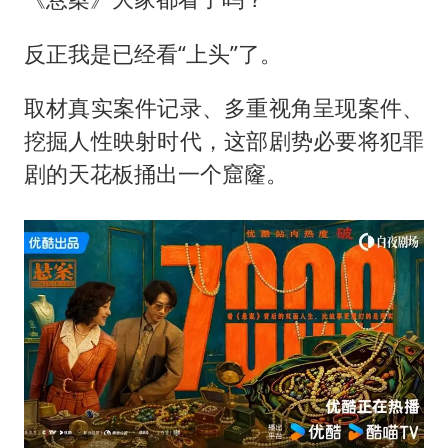
22岁女生独闯南太行失联12天
薛之谦杭州站演唱会取消
反正我是已经看“上头”了。
张本智和：零封向鹏不意外
取材真实案件记录、多重视角呈现案件、
今年第二强台风将带来多大影响
挖掘人性映射时代，这部剧势必要将犯罪
“准2万亿”之城点名支持三所大学
剧的天花板捅出一个窟窿。
习近平心系体育强国建设