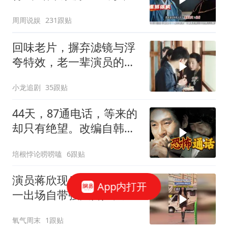
豆瓣4.0
周周说娱
231跟贴
回味老片，摒弃滤镜与浮
夸特效，老一辈演员的表
演才最戳人心
小龙追剧
35跟贴
44天，87通电话，等来的
却只有绝望。改编自韩国
三大悬案之一《那家伙的
培根悖论唠唠嗑
6跟贴
声音》
演员蒋欣现身长春拍戏，
App内打开
一出场自带强大御姐风
范，拍摄者：这是原相
氧气周末
1跟贴
机，没带一点美颜