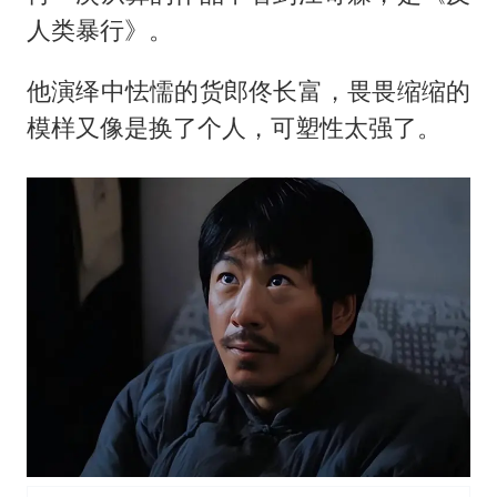
人类暴行》。
他演绎中怯懦的货郎佟长富，畏畏缩缩的
模样又像是换了个人，可塑性太强了。