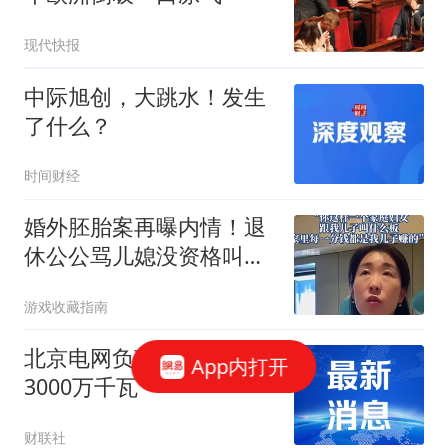
现代快报
中际旭创，大跳水！发生
了什么？
时间财经
婚外胚胎案再曝内情！退
休公公骂儿媳没资格叫
板，难怪三观这么歪
游戏收藏指南
北京电网负荷首次突破
App内打开
3000万千瓦
财联社