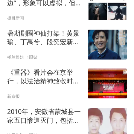
边”，形象可以虚拟，但审
美底线不能虚化
极目新闻
暑期剧圈神仙打架！黄景
瑜、丁禹兮、段奕宏新剧
齐定档，全是黑马
楼兰娱姐
1跟贴
《重器》看片会在京举
行，以法治精神致敬时代
守护者
新京报
2010年，安徽省蒙城县一
家五口惨遭灭门，包括刚
刚报警的孩子，死者死后