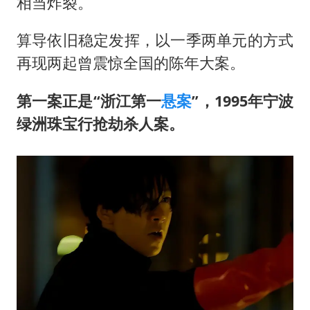
超颖电子拟投资20.86亿建设新项目
相当炸裂。
宇树科技中一签需缴款7.54万元
算导依旧稳定发挥，以一季两单元的方式
国防部：中国军队坚决反制任何闹海挑衅图谋
再现两起曾震惊全国的陈年大案。
女儿为争财产堵门阻挠父亲出殡
第一案正是“浙江第一
悬案
”，1995年宁波
公司“上四休三”但要降薪1000元
绿洲珠宝行抢劫杀人案。
东方之约 相约未来