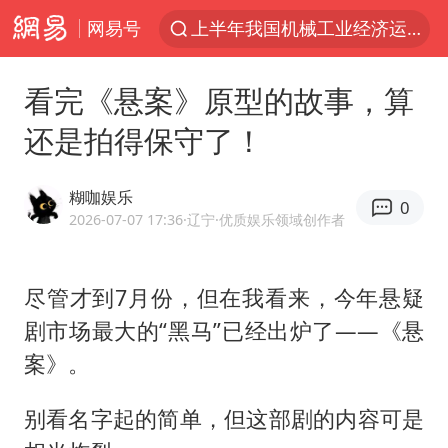
网易号
金华市人大常委会副主任陈峰齐被查
我国货物贸易进出口超30万亿元
看完《悬案》原型的故事，算
向鹏0-3不敌张本智和
还是拍得保守了！
广东雷州通报特教老师招聘违规事件
国防部回应日本试射“战斧”导弹
糊咖娱乐
0
泉州市委书记张毅恭被查
2026-07-07 17:36
·辽宁
·优质娱乐领域创作者
佛山通报笔试前13被淘汰后5名进体检
尽管才到7月份，但在我看来，今年悬疑
“立秋的第一杯奶茶”又爆单了
剧市场最大的“黑马”已经出炉了——《悬
“新疆阿勒泰八月能滑雪”不实
案》。
陈幸同晋级WTT横滨冠军赛8强
泰国枪击案凶手先杀祖父母后行凶
别看名字起的简单，但这部剧的内容可是