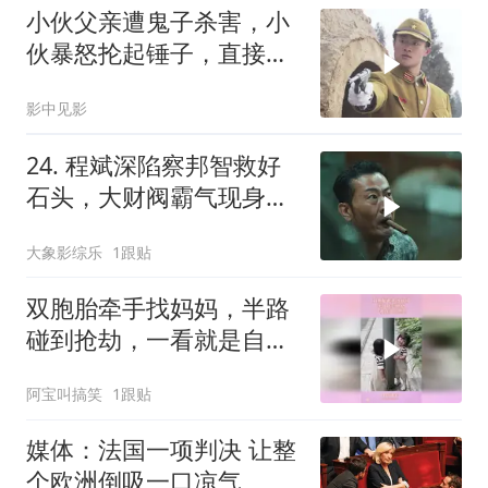
小伙父亲遭鬼子杀害，小
伙暴怒抡起锤子，直接砸
在鬼子头上
影中见影
24. 程斌深陷察邦智救好
石头，大财阀霸气现身牵
出十年悬案真相 ！
大象影综乐
1跟贴
双胞胎牵手找妈妈，半路
碰到抢劫，一看就是自愿
的
阿宝叫搞笑
1跟贴
媒体：法国一项判决 让整
个欧洲倒吸一口凉气