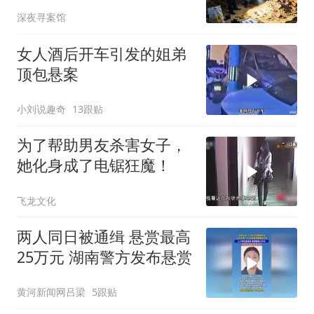
两名凶手终落法网
深夜寻案馆
女人酒后开车引发的姐弟
顶包悬案
小刘说趣奇
13跟贴
为了帮助男友杀害女子，
她化身成了电锯狂魔！
飞龙文化
两人同日被通缉 悬赏最高
25万元 湖南警方发布悬赏
黄河新闻网吕梁
5跟贴