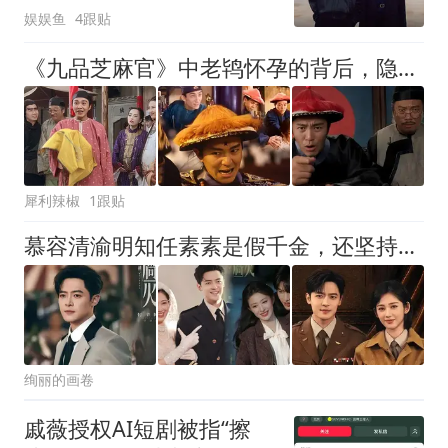
娱娱鱼
4跟贴
《九品芝麻官》中老鸨怀孕的背后，隐藏着中国最黑暗最屈辱的历史
犀利辣椒
1跟贴
慕容清渝明知任素素是假千金，还坚持与之成婚，太让人意难平了
绚丽的画卷
戚薇授权AI短剧被指“擦