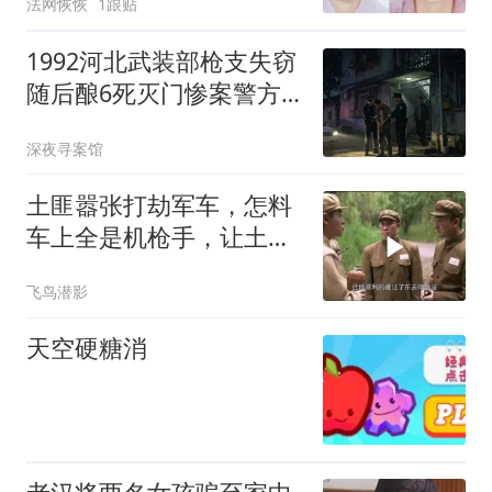
法网恢恢
1跟贴
还被多次补刀
1992河北武装部枪支失窃
随后酿6死灭门惨案警方
跨越25年万里追凶
深夜寻案馆
土匪嚣张打劫军车，怎料
车上全是机枪手，让土匪
有来无回
飞鸟潜影
天空硬糖消