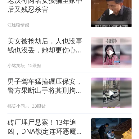
老汉将两名女孩骗至家中
后又残忍杀害
江峰聊情感
美女被抢劫后，人也没事
钱也没丢，她却更伤心
了！
小铭笑坛
15跟贴
男子驾车猛撞碾压保安，
警方果断出手将其刑拘，
律师称或涉杀人罪
搞笑小同志
33跟贴
砖厂埋尸悬案！13年追
凶，DNA锁定连环恶魔，