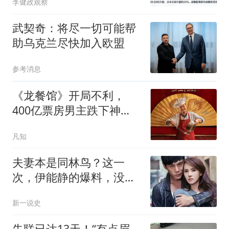
李健政观察
玩
武契奇：将尽一切可能帮
助乌克兰尽快加入欧盟
参考消息
《龙餐馆》开局不利，
400亿票房男主跌下神
坛，沈腾翻身困难
凡知
夫妻本是同林鸟？这一
次，伊能静的爆料，没给
丈夫秦昊留一丝体面
新一说史
失联已达13天！“有点眉