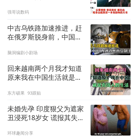
堆也算山？
强哥说数码
中吉乌铁路加速推进，赶
在俄罗斯脱身前，中国拿
下向西通道自主权
脑洞编剧小剧场
回来越南两个月我才知道
原来我在中国生活就是有
钱人的生活
东方硕果
93跟贴
未婚先孕 印度狠父为遮家
丑浸死18岁女 谎报其失踪
被识破
环球趣闻分享