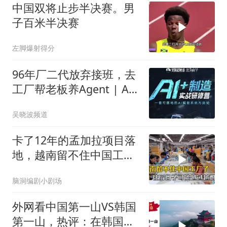
中国双将止步半决赛。男
子百米半决赛
左脚爆射得分
96年厂二代放弃接班，去
工厂帮老板养Agent | AI
未来谈
吴晓波频道
卡了12年的孟加拉项目落
地，越南留不住中国工
厂，今年越过越难
脑洞编剧小剧场
外网看中国第一山VS韩国
第一山，热评：在韩国土