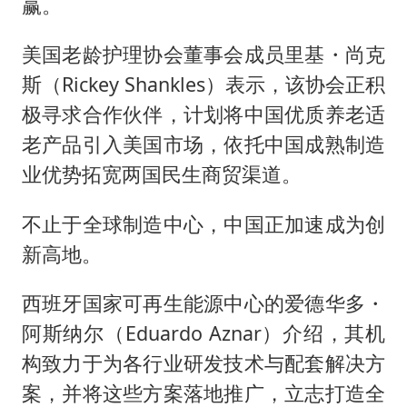
赢。
美国老龄护理协会董事会成员里基・尚克
斯（Rickey Shankles）表示，该协会正积
极寻求合作伙伴，计划将中国优质养老适
老产品引入美国市场，依托中国成熟制造
业优势拓宽两国民生商贸渠道。
不止于全球制造中心，中国正加速成为创
新高地。
西班牙国家可再生能源中心的爱德华多・
阿斯纳尔（Eduardo Aznar）介绍，其机
构致力于为各行业研发技术与配套解决方
案，并将这些方案落地推广，立志打造全