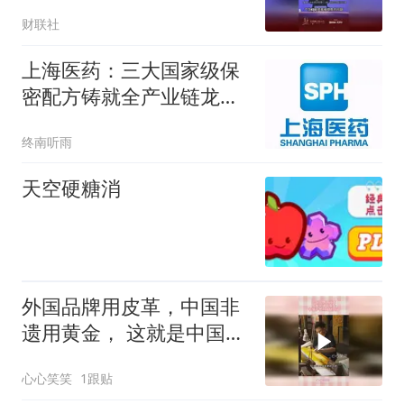
决方案
财联社
上海医药：三大国家级保
密配方铸就全产业链龙
头！
终南听雨
天空硬糖消
外国品牌用皮革，中国非
遗用黄金， 这就是中国手
艺的文化内涵
心心笑笑
1跟贴