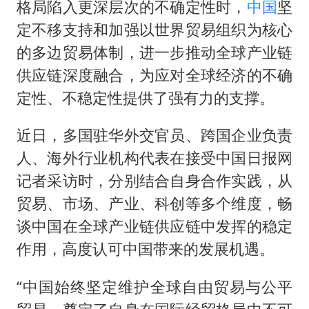
格局陷入更深层次的不确定性时，
中国
坚
定不移支持和加强以世界贸易组织为核心
的多边贸易体制，进一步推动全球产业链
供应链深度融合，为应对全球经济的不确
定性、不稳定性提供了强有力的支撑。
近日，多国驻华外交官员、跨国企业负责
人、海外行业机构代表在接受中国日报网
记者采访时，分别结合自身合作实践，从
贸易、市场、产业、科创等多个维度，畅
谈中国在全球产业链供应链中发挥的稳定
作用，高度认可中国带来的发展机遇。
“中国始终坚定维护全球自由贸易与公平