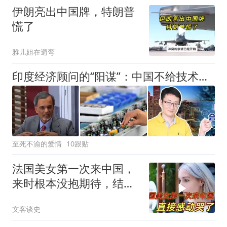
伊朗亮出中国牌，特朗普
慌了
雅儿姐在遛弯
印度经济顾问的“阳谋”：中国不给技术，就把整个中国供应链端走
至死不渝的爱情
10跟贴
法国美女第一次来中国，
来时根本没抱期待，结果
直接泪洒张家界
文客谈史