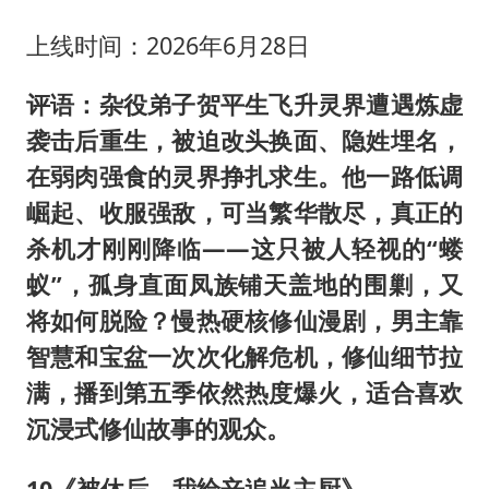
上线时间：2026年6月28日
评语：杂役弟子贺平生飞升灵界遭遇炼虚
袭击后重生，被迫改头换面、隐姓埋名，
在弱肉强食的灵界挣扎求生。他一路低调
崛起、收服强敌，可当繁华散尽，真正的
杀机才刚刚降临——这只被人轻视的“蝼
蚁”，孤身直面凤族铺天盖地的围剿，又
将如何脱险？慢热硬核修仙漫剧，男主靠
智慧和宝盆一次次化解危机，修仙细节拉
满，播到第五季依然热度爆火，适合喜欢
沉浸式修仙故事的观众。
10《被休后，我给辛追当主厨》