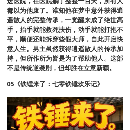
进医院，在医院躺了整整一百天，所有人
都以为他废了。谁知他在梦中意外获得逍
遥散人的完整传承，一觉醒来成了绝世高
手，抬手就能救死扶伤，动手就能打抱不
平，顺便还能拆穿些假大师，自此开启快
意人生。男主虽然获得逍遥散人的传承加
持，但所作所为皆是为了帮助他人。这部
不是传统逆袭剧，但却胜在立意新颖。
05《铁锤来了：七零铁锤欢乐记》