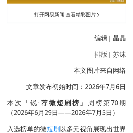
胜宏科技：股票交易异常波动
国乒男单横滨冠军赛全军覆没
打开网易新闻 查看精彩图片
U17国足三连胜晋级明日之星半决赛
胡彦斌获《歌手2026》歌王
编辑| 晶晶
东航：国内客票提前14天免费退改
排版| 苏沫
美股存储板块集体大跌
日本试射“战斧”导弹，国防部回应
本文图片来自网络
夯实基础开新局
文章发布初始时间：2026年7月6日
本次「锐·荐
微短剧榜
」周榜第70期
（2026年6月29日——2026年7月5日）
入选榜单的微
短剧
以多元视角展现出世界