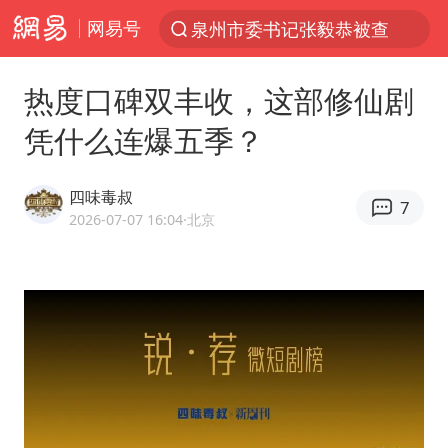
网易号
泉州市委书记张毅恭被查
“电影+”如何激发千亿级消费新活力？
热度口碑双丰收，这部修仙剧
全球首个长时储能一体化产业园量产
凭什么连爆五季？
台风白海豚已进入24小时警戒线
中国女篮70-67险胜尼日利亚女篮
四味毒叔
7
上海：台风白海豚或将带来龙卷风
2026-07-07 16:04
·北京
四川宜宾高县4.9级地震致1死
中巨芯：上半年归母净利润1405.77万元
出口禁令驱动有色板块大涨
秋天的第一杯奶茶到底有多火
38岁演员求职万岁山NPC成功