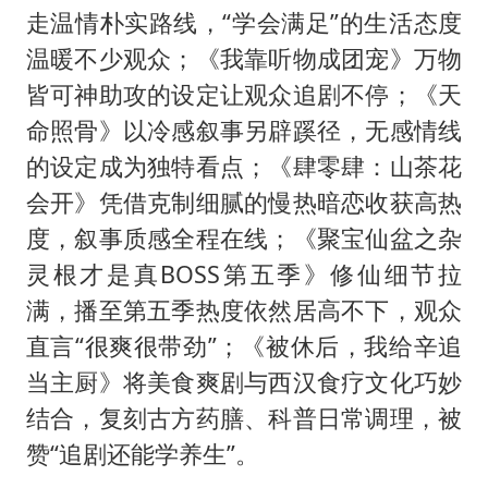
走温情朴实路线，“学会满足”的生活态度
温暖不少观众；《我靠听物成团宠》万物
皆可神助攻的设定让观众追剧不停；《天
命照骨》以冷感叙事另辟蹊径，无感情线
的设定成为独特看点；《肆零肆：山茶花
会开》凭借克制细腻的慢热暗恋收获高热
度，叙事质感全程在线；《聚宝仙盆之杂
灵根才是真BOSS第五季》修仙细节拉
满，播至第五季热度依然居高不下，观众
直言“很爽很带劲”；《被休后，我给辛追
当主厨》将美食爽剧与西汉食疗文化巧妙
结合，复刻古方药膳、科普日常调理，被
赞“追剧还能学养生”。