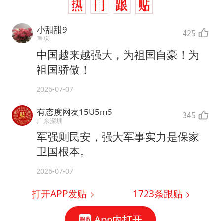
小甜甜9
425
重庆
中国越来越强大，为祖国自豪！为
祖国骄傲！
2026-07-07
有态度网友15U5m5
345
广东深圳
军强则民安，强大军事实力是保家
卫国根本。
2026-07-07
打开APP发贴
1723
条跟贴
App内打开