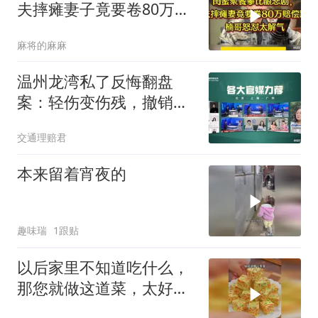
夫摔瘫妻子竟要卷80万赔
偿跑路，楠哥怒怼
麻将的麻麻
温州龙湾私了反悔翻盘
案：轻伤变伤残，撤销协
议追加赔偿
交通理赔君
本来留着宵夜的
趣味瑞
1跟贴
以后家里不知道吃什么，
那您就做这道菜，太好吃
了