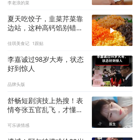
李老浪的菜
夏天吃饺子，韭菜芹菜靠
边站，这种高钙馅别错
过，清香鲜美又营养
佳琪美食记
1跟贴
李嘉诚过98岁大寿，状态
好到惊人
品牌头版
舒畅短剧演技上热搜！表
情夸张五官乱飞，才懂真
正的演员是啥样
可乐谈情感