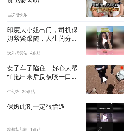
吉罗很快乐
印度大小姐出门，司机保
姆紧紧跟随，人生的分水
岭是羊水
欢乐搞笑站
4跟贴
女子车子陷住，好心人帮
忙拖出来后反被咬一口车
子损坏，要赔偿！
牛剑锋
20跟贴
保姆此刻一定很懵逼
就酱紫剪辑
1跟贴