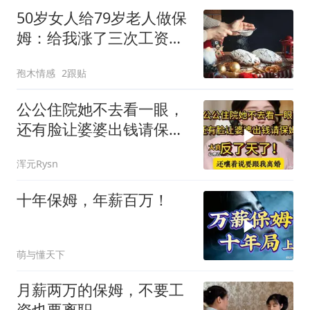
50岁女人给79岁老人做保
姆：给我涨了三次工资，
但我还是不想干
孢木情感
2跟贴
公公住院她不去看一眼，
还有脸让婆婆出钱请保
姆，反了天了！
浑元Rysn
十年保姆，年薪百万！
萌与懂天下
月薪两万的保姆，不要工
资也要离职