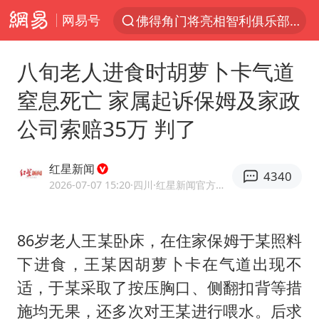
网易号
以“新”破局 首发经济点亮城市消费活力
中方回应是否在太平洋海底开采稀土
八旬老人进食时胡萝卜卡气道
看守所辅警收受10万获刑1年
窒息死亡 家属起诉保姆及家政
宇树科技发行价格150.80元/股
公司索赔35万 判了
宇树科技王兴兴身家有望超200亿元
五粮液渠道价一箱上涨近百元
红星新闻
4340
2026-07-07 15:20
·四川
·红星新闻官方网易号
CIA被曝已秘密设立古巴工作组
法国将禁止“未经同意的电话营销”
86岁老人王某卧床，在住家保姆于某照料
吉林一“温度计大楼”读数爆表
下进食，王某因
胡萝卜
卡在气道出现不
贵州轮胎子公司获美国退税8136万
适，于某采取了按压胸口、侧翻扣背等措
“深圳地面沉降致车辆损坏”不实
施均无果，还多次对王某进行喂水。后求