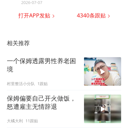
2026-07-07
打开APP发贴
4340
条跟贴
相关推荐
一个保姆透露男性养老困
境
村里整活小分队
1跟贴
保姆偏要自己开火做饭，
怒遭雇主无情辞退
大橘大利
11跟贴