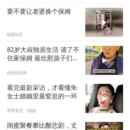
要不要让老婆换个保姆
锦瑟综艺
82岁大叔独居生活 请了不
住家保姆 最欣慰孩子们个
个事
由你玩四年
看完最新采访，才看懂朱
女士婚姻里最窒息的一环
荒野老五
1跟贴
闺蜜聚餐攀比酿悲剧，丈