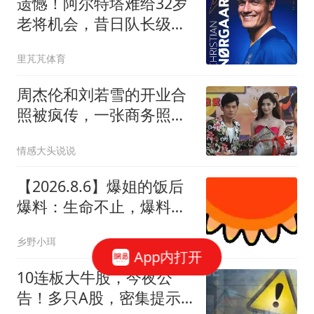
遗憾！阿尔特塔难给32岁
老将机会，昔日队长级中
场正式离开
里芃芃体育
周杰伦和刘若雪的开业合
照被疯传，一张商务照编
出一部狗血剧
情感大头说说
【2026.8.6】爆姐的饭后
爆料：生命不止，爆料不
息！
乡野小珥
App内打开
10连板大牛股，今夜公
告！多只A股，密集提示