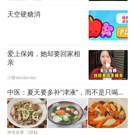
天空硬糖消
爱上保姆，她却要回家相
亲
小暨derderder
中医：夏天要多补“津液”，而不是只喝水！8碗素食生津水，赶走湿重、咽干、皮肤干！
神奇故事
1跟贴