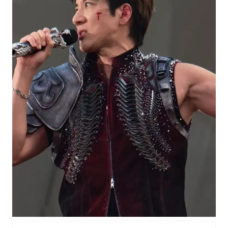
村民谈“梅姨”：叫的其实是“媒姨”
24小时不关空调 电费会更低吗
中国养老床位“三连降”
哪吒汽车南宁工厂设备降价20%拍卖
郑国霖回应去景区上班被保安拦下
我国编制完成新版全月地质图
“深圳地面沉降致车辆损坏”不实
奋进开新局 实干挑大梁