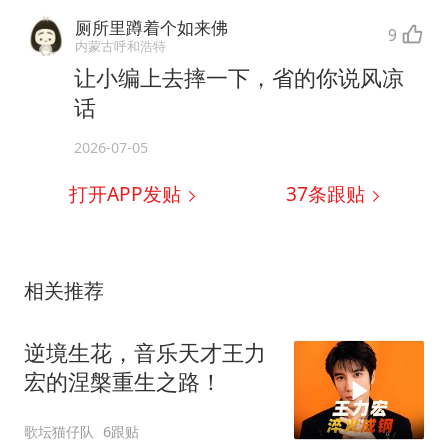
厕所里蹲着个如来佛
9
内蒙古呼和浩特
让小编上去摔一下，省的你说风凉
话
2026-07-05
打开APP发贴
37
条跟贴
相关推荐
逆境生花，音乐天才王力
宏的涅槃重生之路！
歌坛猫仔队
6跟贴