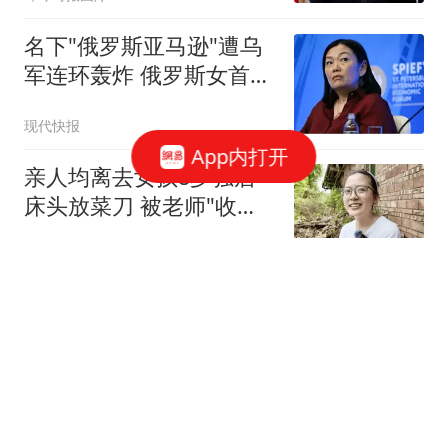
名下"俄罗斯亚马逊"遭乌
军连环轰炸 俄罗斯女首富
怒了
现代快报
App内打开
亲人均离去女孩8岁独居
床头放菜刀 被老师"收
养"后逆袭
环球网资讯
李小璐：我负责陪伴，他
负责关键时刻的配合，我
们会探讨很多
秀语千寻
湖北前首富被抓，真正的