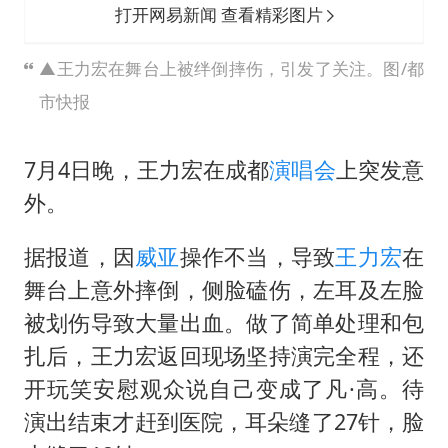
打开网易新闻 查看精彩图片
▲王力宏在舞台上被绊倒摔伤，引发了关注。图/都
市快报
7月4日晚，王力宏在成都
演唱会
上突发意
外。
据报道，因
威亚
操作不当，导致
王力宏
在
舞台上意外摔倒，侧脸磕伤，左耳及左脸
被划伤导致大量出血。做了简单处理和包
扎后，王力宏返回现场坚持演完全程，还
开玩笑安慰观众说自己变成了凡·高。待
演出结束才赶到医院，耳朵缝了27针，脸