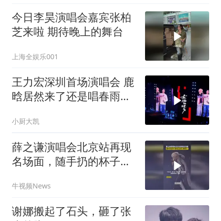
今日李昊演唱会嘉宾张柏
芝来啦 期待晚上的舞台
上海全娱乐001
王力宏深圳首场演唱会 鹿
晗居然来了还是唱春雨里
洗
小厨大凯
薛之谦演唱会北京站再现
名场面，随手扔的杯子砸
到自己的头 表情亮了
牛视频News
谢娜搬起了石头，砸了张