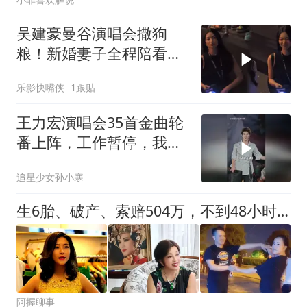
吴建豪曼谷演唱会撒狗
粮！新婚妻子全程陪看，
小腹平坦打破奉子成婚传
乐影快嘴侠
1跟贴
闻
王力宏演唱会35首金曲轮
番上阵，工作暂停，我也
要去现场大合唱
追星少女孙小寒
生6胎、破产、索赔504万，不到48小时4大瓜，全红婵令人意外！
阿握聊事