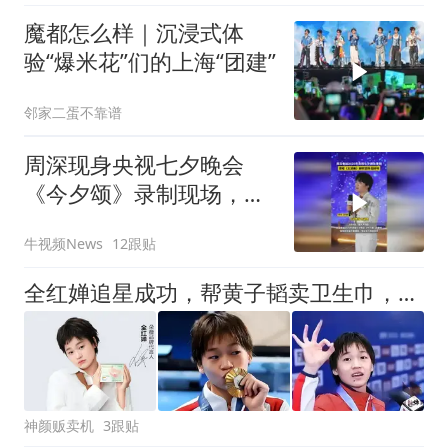
魔都怎么样｜沉浸式体
验“爆米花”们的上海“团建”
邻家二蛋不靠谱
周深现身央视七夕晚会
《今夕颂》录制现场，全
开麦演唱、高温下反复打
牛视频News
12跟贴
磨舞台
全红婵追星成功，帮黄子韬卖卫生巾，双赢的局呀！
神颜贩卖机
3跟贴