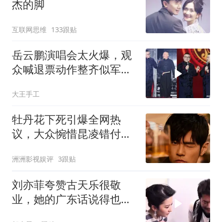
杰的脚
互联网思维
133跟贴
岳云鹏演唱会太火爆，观
众喊退票动作整齐似军
训，郭德纲登台献唱
大王手工
牡丹花下死引爆全网热
议，大众惋惜昆凌错付，
杰威尔启动法律追责
洲洲影视娱评
3跟贴
刘亦菲夸赞古天乐很敬
业，她的广东话说得也好
呢