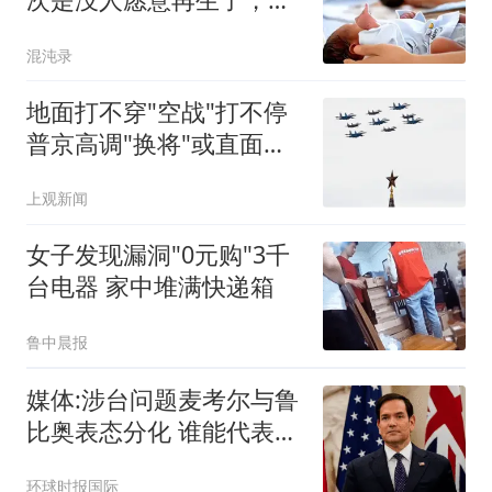
家奇葩建议频出
混沌录
地面打不穿"空战"打不停
普京高调"换将"或直面消
耗战
上观新闻
女子发现漏洞"0元购"3千
台电器 家中堆满快递箱
鲁中晨报
媒体:涉台问题麦考尔与鲁
比奥表态分化 谁能代表华
盛顿
环球时报国际