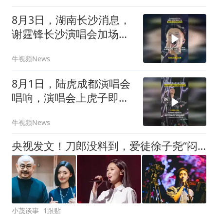
8月3日，湖南长沙消息，
谢霆锋长沙演唱会加场，
9月12-13日两场连唱
牛视频News
8月1日，陆虎成都演唱会
唱响，演唱会上虎子即兴
创作送歌迷
牛视频News
央视发文！刀郎没料到，爱徒徐子尧“闷声干大事”，再次给他争光
小蔑谈事
1跟贴