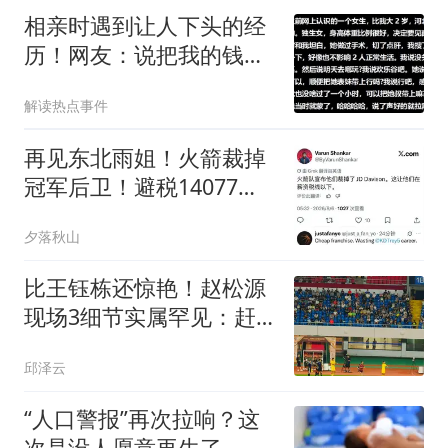
相亲时遇到让人下头的经
历！网友：说把我的钱给
他，他给我存着
解读热点事件
再见东北雨姐！火箭裁掉
冠军后卫！避税14077美
元！威少首冠来了
夕落秋山
比王钰栋还惊艳！赵松源
现场3细节实属罕见：赶
紧留洋吧
邱泽云
“人口警报”再次拉响？这
次是没人愿意再生了，专