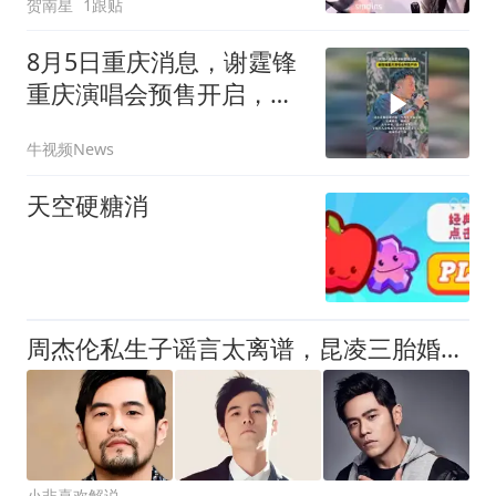
贺南星
1跟贴
8月5日重庆消息，谢霆锋
重庆演唱会预售开启，时
隔一年再度中秋登陆山
牛视频News
城！
天空硬糖消
周杰伦私生子谣言太离谱，昆凌三胎婚姻引争议
小非喜欢解说