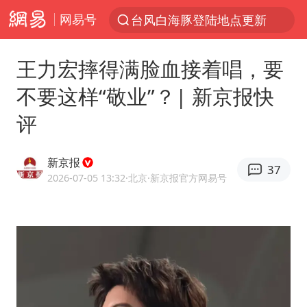
网易号
台风白海豚登陆地点更新
以“新”破局 首发经济点亮城市消费活力
王力宏摔得满脸血接着唱，要
台风白海豚进入48小时警戒线
不要这样“敬业”？| 新京报快
佛得角门将亮相智利俱乐部主场
评
宇树科技发行价格150.80元/股
看守所辅警收受10万获刑1年
新京报
37
宇树科技王兴兴身家有望超200亿元
2026-07-05 13:32
·北京
·新京报官方网易号
五粮液渠道价一箱上涨近百元
CIA被曝已秘密设立古巴工作组
U17国足1分钟轰2球
泰国一女公务员妆容引争议 本人回应