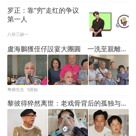
罗正：靠“穷”走红的争议
第一人
八卦三缺一
盧海鵬獲侄仔設宴大團圓 一洗至親離世傷痛中氣十足合唱大曬活力
粤睇先生
5跟贴
黎彼得猝然离世：老戏骨背后的孤独与无奈，让人动容