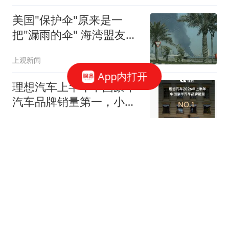
美国"保护伞"原来是一
把"漏雨的伞" 海湾盟友不
高兴了
上观新闻
App内打开
理想汽车上半年中国豪华
汽车品牌销量第一，小米
徐洁云送上祝贺
IT之家
林庭谦回家陈盈骏也要
走？北京跟队记者：并非
谣言 赵睿不可能离队
大嘴爵爷侃球
浩浩妈、《黑神话》萍萍