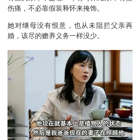
伤痛，不必靠假装释怀来掩饰。
她对继母没有恨意，也从未阻拦父亲再
婚，该尽的赡养义务一样没少。