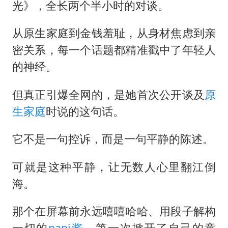
曝侯明昊违反交规被约谈
光》，全长两个半小时的对谈。
“事业单位招聘不是人情买卖”
从原生家庭到金钱羞耻，从身材焦虑到亲
李亚鹏向地铁吐血女孩捐99999元
密关系，每一个话题都精准戳中了年轻人
中国经济展现强大韧性和活力
的神经。
但真正引爆全网的，是她首次公开谈及
原
生家庭
时说的这句话。
它不是一句控诉，而是一句平静的陈述。
可就是这种平静，让无数人心里翻江倒
海。
那个在屏幕前永远嘻嘻哈哈、用段子解构
一切的
papi酱
，第一次掀开了自己的童