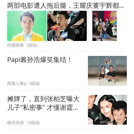
两部电影遭人拖后腿，王耀庆董宇辉都挨批，papi酱的天终于亮了
阿握聊事
5跟贴
Papi酱孙浩爆笑集结！
两重心事p
3跟贴
摊牌了，直到张柏芝曝大
儿子“私密事” 才懂谢霆锋
的缺席影响多大
枫哥闲谈
10跟贴