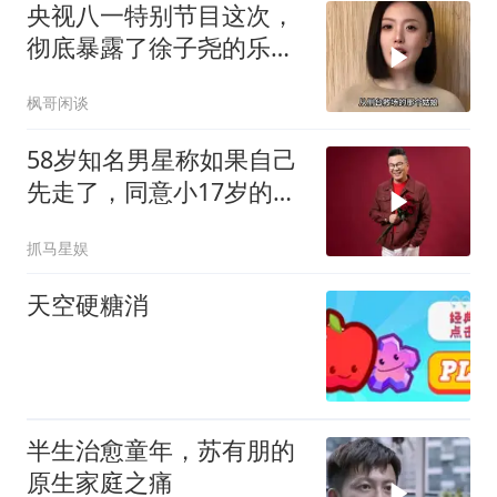
央视八一特别节目这次，
彻底暴露了徐子尧的乐坛
实力，刀郎没说错
枫哥闲谈
58岁知名男星称如果自己
先走了，同意小17岁的老
婆改嫁，但别找穷的
抓马星娱
天空硬糖消
半生治愈童年，苏有朋的
原生家庭之痛