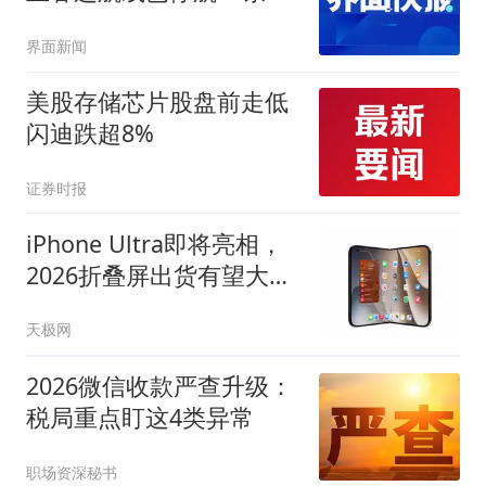
宁波关停涉海景区
界面新闻
美股存储芯片股盘前走低
闪迪跌超8%
证券时报
iPhone Ultra即将亮相，
2026折叠屏出货有望大涨
两成
天极网
2026微信收款严查升级：
税局重点盯这4类异常
职场资深秘书