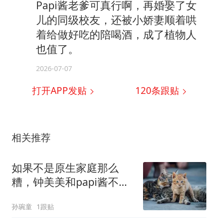
Papi酱老爹可真行啊，再婚娶了女
儿的同级校友，还被小娇妻顺着哄
着给做好吃的陪喝酒，成了植物人
也值了。
2026-07-07
打开APP发贴
120
条跟贴
相关推荐
如果不是原生家庭那么
糟，钟美美和papi酱不会
成为今天的样子
孙琬童
1跟贴