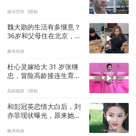
娱论空间
3跟贴
魏大勋的生活有多惬意？
36岁和父母住在北京，每
天衣来伸手饭来张口
枫哥闲谈
杜心灵嫁给大 31 岁张继
忠，冒险高龄接连生育四
孩
晶姐磕娱
1跟贴
和彭冠英恋情大白后，刘
亦菲现状曝光，原来她和
赵丽颖是一路人
枫哥闲谈