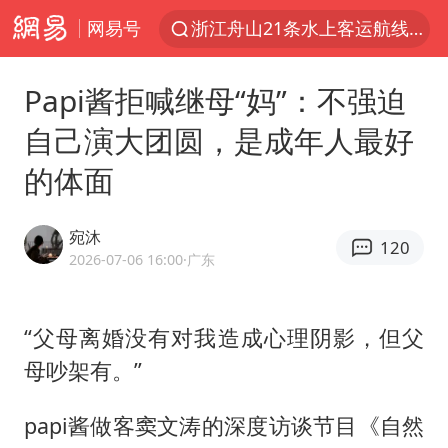
网易号
浙江舟山21条水上客运航线停航
郑国霖回应去景区上班被保安拦下
Papi酱拒喊继母“妈”：不强迫
因凡蒂诺首次公开道歉
自己演大团圆，是成年人最好
儿子举报父亲伪造证件为私生子落户
的体面
今年4位周星驰电影配角去世
律师称“梅姨”若满75岁或不适用死刑
宛沐
120
“梅姨”准确年龄仍未知
2026-07-06 16:00
·广东
南昌一规划馆现“阴间座椅”字样
41岁女子为鼓励女儿考上985研究生
“父母离婚没有对我造成心理阴影，但父
母吵架有。”
上海一酒店房间爬满床虱 住客反被怼
李嫣近照曝光
papi酱做客
窦文涛
的深度访谈节目《自然