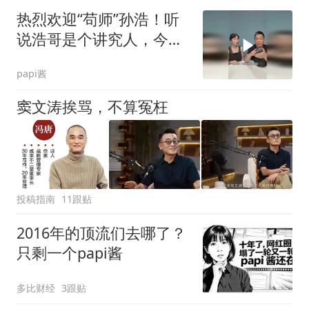
热烈欢迎“苟师”孙浩！听
说浩哥是个讲究人，今天
看看他都用什么讲究物？
papi酱
窦文涛挨骂，不算冤枉
投稿指南
11跟贴
2016年的顶流们去哪了？
只剩一个papi酱
多比财经
3跟贴