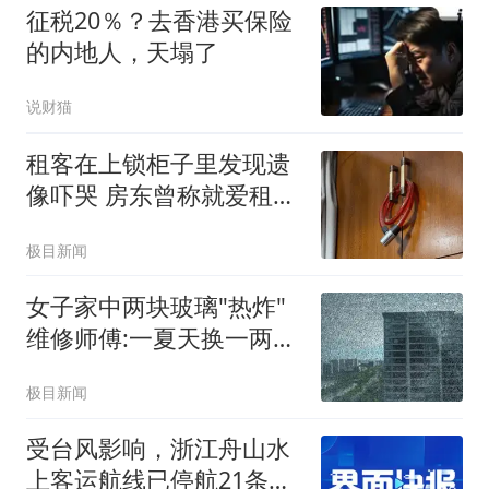
征税20％？去香港买保险
的内地人，天塌了
说财猫
租客在上锁柜子里发现遗
像吓哭 房东曾称就爱租给
男生
极目新闻
女子家中两块玻璃"热炸"
维修师傅:一夏天换一两百
片
极目新闻
受台风影响，浙江舟山水
上客运航线已停航21条，