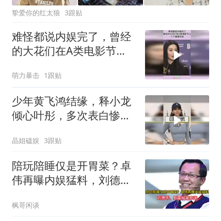
挚爱你的红太狼
3跟贴
难怪都说内娱完了，曾经
的大花们在A类电影节
上，个个璀璨夺目！
萌力暴击
1跟贴
少年黄飞鸿结缘，释小龙
倾心叶彤，多次表白惨遭
回绝
晶姐磕娱
3跟贴
陪玩陪睡仅是开胃菜？卓
伟再曝内娱猛料，刘德
华、郭富城被牵连
枫哥闲谈