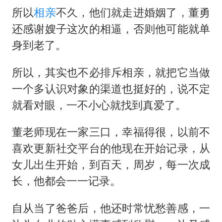
所以
相亲
不久，他们就走进婚姻了，董勇
还感谢嫂子这次的相逼，否则他可能就单
身到老了。
所以，其实也不必排斥相亲，就把它当做
一个多认识对象的渠道也挺好的，说不定
就看对眼，一不小心就找到真爱了。
董老师现在一家三口，幸福得很，以前不
喜欢更新社交平台的他现在开始记录，从
女儿出生开始，到百天，周岁，每一次成
长，他都会一一记录。
自从当了爸爸后，他还时常忧愁善感，一