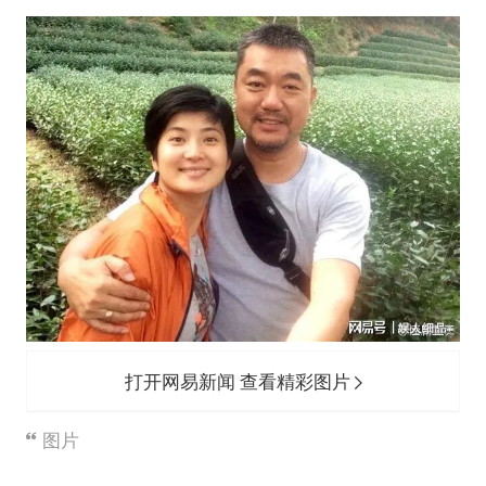
打开网易新闻 查看精彩图片
图片