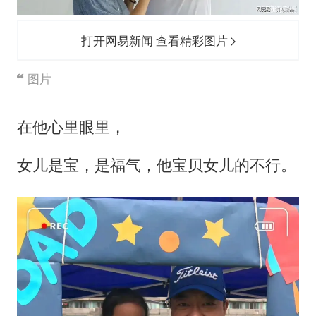
打开网易新闻 查看精彩图片
图片
在他心里眼里，
女儿是宝，是福气，他宝贝女儿的不行。