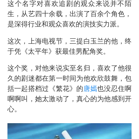
这个名字对喜欢追剧的观众来说并不陌
生，从艺四十余载，出演了百余个角色，
是深得行业和观众喜欢的演技实力派。
这次，上海电视节，三提白玉兰的他，终
于凭《太平年》获最佳男配角奖。
这个奖，对他来说实至名归，喜欢了他很
久的剧迷都在第一时间为他欢欣鼓舞，包
括一起搭档过《繁花》的
唐嫣
也没忍住啊
啊啊叫，她太激动了，真心的为他感到开
心。