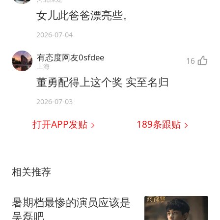
女儿此爸爸漂亮些。
2026-07-04
有态度网友0sfdee
16
上海
董勇配得上这个奖 实至名归
2026-07-03
打开APP发贴
189
条跟贴
相关推荐
暑期档最惨的演员应该是
吴磊吧