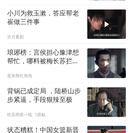
小川为救玉漱，答应帮老
崔做三件事
古月看剧
琅琊榜：言侯担心豫津想
帮忙，哪料被梅长苏拦
下，秒懂援军快到了
是呆熊吐泡泡
背锅已成定局 ，陆桥山步
步紧逼，手段狠辣至极
吃瓜明星一线
1跟贴
状态糟糕！中国女篮新晋