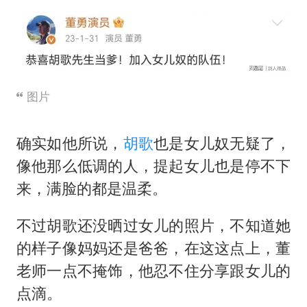
图片
确实如他所说，
胡歌
也是女儿奴无疑了，
像他那么低调的人，提起女儿也是停不下
来，满脸的都是温柔。
不过胡歌还没晒过女儿的照片，不知道她
的样子像妈妈还是爸爸，在这这点上，董
老师一点不掩饰，他忍不住分享跟女儿的
点滴。