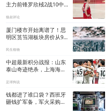
主力前锋罗欣棫2战10中0
外线三分颗粒无收
狼叔评论
厦门楼市开始离谱了！思
明区筼筜湖板块房价从9
万变成5.6万
民生格物
中超最新积分战报：山东
泰山奇迹绝杀，上海海港
3-2翻盘
足球狗说
钱都进了谁口袋？西班牙
砸钱扩军备，军火采购
44%只有一家竞标