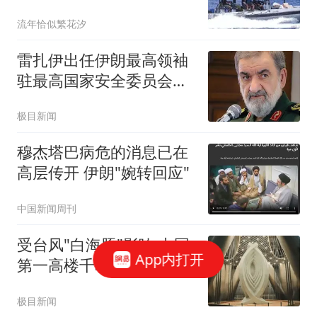
封，美军上将介入了
流年恰似繁花汐
雷扎伊出任伊朗最高领袖
驻最高国家安全委员会代
表
极目新闻
穆杰塔巴病危的消息已在
高层传开 伊朗"婉转回应"
中国新闻周刊
受台风"白海豚"影响 中国
App内打开
第一高楼千吨阻尼器摆动
明显
极目新闻