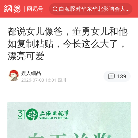
网易号
王传君 《披荆斩棘》
BLG经理辟谣Bin离队
都说女儿像爸，董勇女儿和他
独闯南太行的失联女生最后轨迹已确认
如复制粘贴，今长这么大了，
于东来回应胖东来近25年老店年底关闭
漂亮可爱
哈马斯称坚持加沙停火协议路线图
香港刷新1884年以来最高气温纪录
娱人细品
189
上门女婿出轨女邻居多年被判重婚罪
2026-07-03 16:01
·四川
浙江近300条预警生效中 今夜大部暴雨
央视新主播李秋莹母校发文祝贺
国足U17与阿森纳决赛取消 并列冠军
暑期研学游升温 在旅途中增长知识