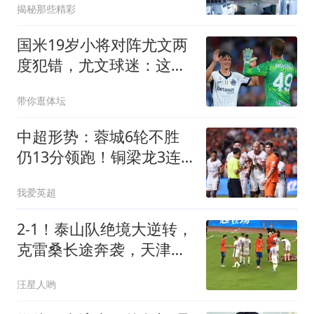
揭秘那些精彩
国米19岁小将对阵尤文两
度犯错，尤文球迷：这卧
底要不得！
带你逛体坛
中超形势：蓉城6轮不胜
仍13分领跑！铜梁龙3连
败跌第7 下轮6场焦点战
我爱英超
2-1！泰山队绝境大逆转，
克雷桑长途奔袭，天津自
己“绝杀”自己
汪星人哟