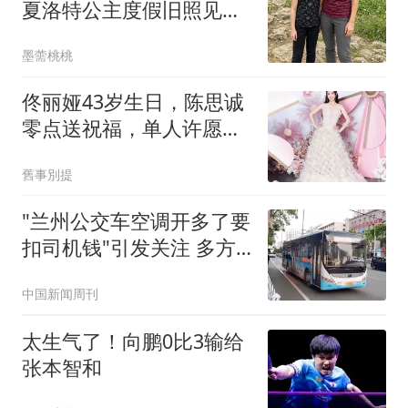
夏洛特公主度假旧照见证
全家岁月变化
墨薷桃桃
佟丽娅43岁生日，陈思诚
零点送祝福，单人许愿照
文案戳心
舊事別提
"兰州公交车空调开多了要
扣司机钱"引发关注 多方
回应
中国新闻周刊
太生气了！向鹏0比3输给
张本智和