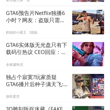
GTA6预告片Netflix独播6
小时？网友：盗版只需几
分钟
奶凶的小霸王
1跟贴
GTA6实体版无光盘只有下
载码引热议 CEO回应：业
务已超90%数字
全栈遛狗员
独占个寂寞?玩家质疑
GTA6播片后种子满天飞:R
星图啥
游民星空
3D雕刻版捉迷藏《FAKE