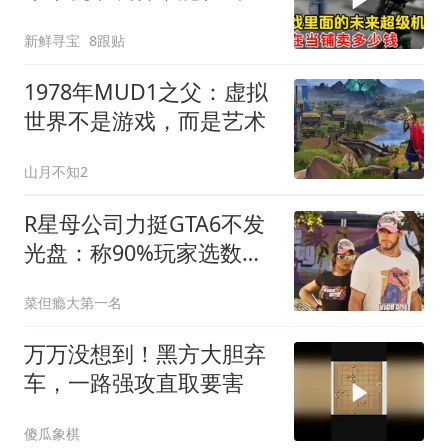
卖多少钱？
新鲜寻宝
8跟贴
1978年MUD1之父：虚拟
世界不是游戏，而是艺术
山月不知2
R星母公司力挺GTA6不发
光盘：称90%玩家选数字
版，光盘该淘汰？
菜但瘾大第一名
万万没想到！黑方大胆弃
车，一路强攻直取要害
傻瓜象棋