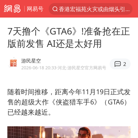
网易号
香港宏福苑火灾或由烟头引起
“China Cool”火了，老外爱上中国避暑游
7天撸个《GTA6》!准备抢在正
刘浩存百花奖开幕式红裙起舞
版前发售 AI还是太好用
台风白海豚闭眼浙江上海处于危险半圆
张本智和：零封向鹏不意外
游民星空
2
云南一地村民过火把节意外灼伤16人
2026-06-18 20:33
·河北
·游民星空官方网易号
泰国初中生饮弹自尽前开了26枪
随着时间推移，距离今年11月19日正式发
用AI造出新病毒意味着什么
售的超级大作《侠盗猎车手6》（GTA6）
今年第二强台风将带来多大影响
已经越来越近。
浙江最强风雨时段已锁定
美股创4月份以来最大单周涨幅