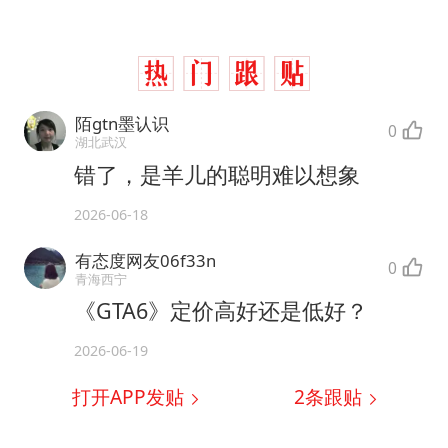
陌gtn墨认识
0
湖北武汉
错了，是羊儿的聪明难以想象
2026-06-18
有态度网友06f33n
0
青海西宁
《GTA6》定价高好还是低好？
2026-06-19
打开APP发贴
2
条跟贴