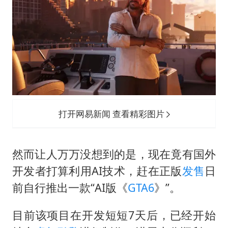
台风白海豚登陆点缩圈
上半年国内居民出游人次34.63亿
女子被狗舔脚确诊三级暴露 医生回应
泰国校园枪击事件已致8死30余伤
光伏八巨头签署“不低于成本价”倡议
多所幼师院校开设养老专业
打开网易新闻 查看精彩图片
台州《告全体市民书》：非必要不外出
习近平心系体育强国建设
然而让人万万没想到的是，现在竟有国外
开发者打算利用AI技术，赶在正版
发售
日
前自行推出一款“AI版《
GTA6
》”。
目前该项目在开发短短7天后，已经开始