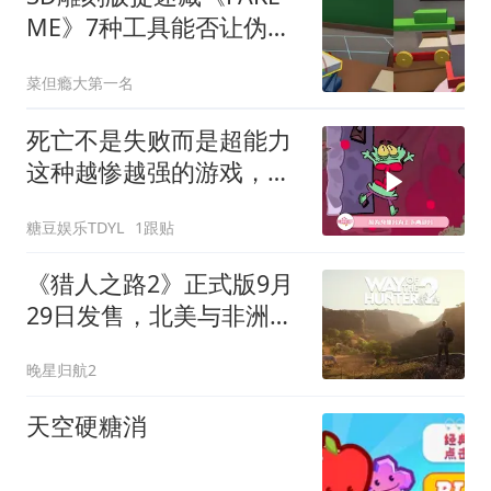
ME》7种工具能否让伪装
更逼真？
菜但瘾大第一名
死亡不是失败而是超能力
这种越惨越强的游戏，太
适合我了吧！
糖豆娱乐TDYL
1跟贴
《猎人之路2》正式版9月
29日发售，北美与非洲狩
猎双地图登场
晚星归航2
天空硬糖消