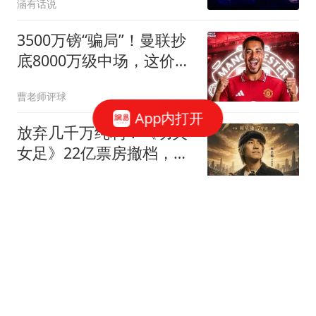
涵有话说
3500万镑“骗局”！曼联抄
底8000万级中场，这价格
你敢信？
曹老师评球
App内打开
放弃几千万纯利！《功夫
女足》22亿票房撤档，看
懂的才是真格局
小椰的奶奶
曼联公布战大巴黎22人大
名单：B费回归蒂莱曼斯
首秀，小妖只剩5人
罗米的曼联博客