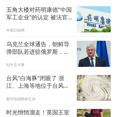
五角大楼对药明康德"中国
军工企业"的认定 被法官
叫停
中国日报网
乌克兰全球通告，朝鲜导
弹部队若进驻俄罗斯，乌
军将立即摧毁
纪中百大事
台风"白海豚"闭眼了 浙
江、上海等地位于台风危
险半圆
都市快报橙柿互动
时光悄悄溜走！英国王室