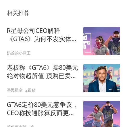
相关推荐
R星母公司CEO解释
《GTA6》为何不发实体
版：数字已成主流，实体
奶凶的小霸王
类似黑胶
老板称《GTA6》卖80美元
绝对物超所值 预购已卖
爆！
游民星空
2跟贴
GTA6定价80美元惹争议，
CEO称按通胀算反而更便
宜
菜但瘾大第一名