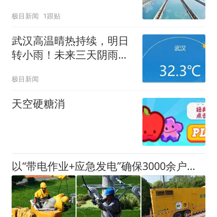
湖”双水源格局
极目新闻
1跟贴
武汉高温晴热持续，明日
转小雨！未来三天阴雨连
绵
极目新闻
天空硬糖消
以“带电作业+应急发电”确保3000余户居民“凉不停”！10千伏汪60复兴线余楼支线线路改造工程圆满结束