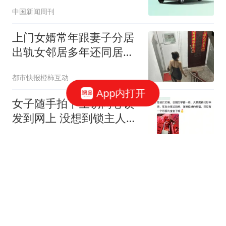
抢购
中国新闻周刊
上门女婿常年跟妻子分居
出轨女邻居多年还同居生
子
都市快报橙柿互动
App内打开
女子随手拍下生锈同心锁
发到网上 没想到锁主人回
复了
大象新闻
**勤政，是另一种暴政。
**
灿烂夏天