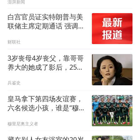
澎湃新闻
白宫官员证实特朗普与美
联储主席定期通话 强调尊
重央行独立性
财联社
3岁丧母4岁丧父，靠哥哥
养大的她成了影后，25岁
离婚后至今单身
兵鉴史
皇马拿下第四场友谊赛，
六名候选小孩，谁是“穆一
年”皇马新人王
穆里尼奥主义者
藏在别人女友浴室的20岁