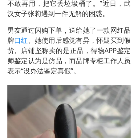
国足U17与阿森纳决赛取消 并列冠军
不敢再用，把它丢垃圾桶了。”近日，武
上门女婿出轨女邻居多年被判重婚罪
汉女子张莉遇到一件无解的困惑。
构建更高水平的全民健身公共服务体系
男友通过闪购下单，送给她了一款网红品
韩军前线部队连曝丑闻
牌
口红
。她使用后感觉有异，怀疑买到假
云南一男子胃中取出180颗铁钉
货。店铺坚称卖的是正品，得物APP鉴定
曹颖儿子首次演长剧
师鉴定认为是仿品，而品牌专柜工作人员
表示“没办法鉴定真假”。
以军士兵把枪口对准中国记者
奋力开创中国式现代化建设新局面