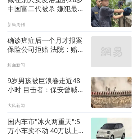
中国富二代被杀 嫌犯最新
发声
新民周刊
确诊癌症后一个月才报案
保险公司拒赔 法院：赔
偿，当事人不存在故意或
封面新闻
者重大过失
9岁男孩被巨浪卷走近48
小时 目击者：保安曾喊话
劝阻
大风新闻
国内车市"冰火两重天":5
万小车卖不动 40万以上的