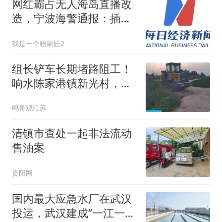
网红霸占无人海岛直播改
造，宁波海警通报：插旗
自封“锤子岛”，面临行政
我是一个粉刷匠2
处分
组长铲车长期堵路阻工！
响水陈家港镇新光村，公
共道路岂能沦为个人博弈
鸣哥观江苏
工具
清镇市查处一起非法流动
售油案
贵阳网
国内最大应急水厂在武汉
投运，武汉建成“一江一