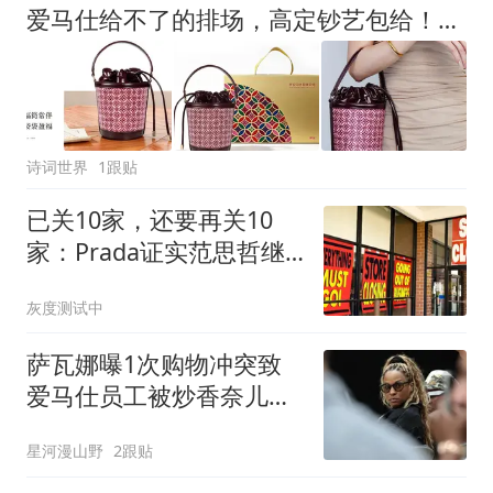
爱马仕给不了的排场，高定钞艺包给！百元入手，限量抢购！
诗词世界
1跟贴
已关10家，还要再关10
家：Prada证实范思哲继
续收缩门店
灰度测试中
萨瓦娜曝1次购物冲突致
爱马仕员工被炒香奈儿门
店停业
星河漫山野
2跟贴