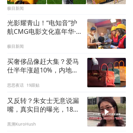
极目新闻
光影耀青山！“电知音”护
航CMG电影文化嘉年华·
武汉专场
极目新闻
买奢侈品像赶大集？爱马
仕半年涨超10%，内地两
店单月销售破亿，业内：
思思夜话
19跟贴
有钱人更忠诚
又反转？朱女士无意说漏
嘴，真实目的曝光，18岁
女儿成“牺牲品”
黒溯KuroHush