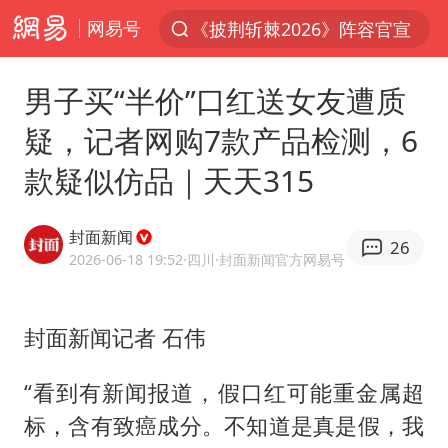
网易号
《披荆斩棘2026》阵容官宣
上半年我国经营主体结构持续优化
男子买“半价”口红送女友遭质
杭州机场已取消航班388架次
疑，记者网购7款产品检测，6
浙江省委书记：该停下的坚决停下来
款疑似仿品｜天天315
中国籍豪华游艇富商之子在泰国被杀
白海豚北上或致京津冀暴雨
封面新闻
26
广西公开征集涉黑涉恶犯罪线索
2026-06-18 19:52
·四川
·封面新闻官方网易号
看完所有石窟需2000元？景区回应
上海中心千吨“镇楼神器”摆动明显
封面新闻记者 石伟
新疆一婚礼线上邀请引热议
“看到有新闻报道，假口红可能重金属超
世界第1特鲁姆普斯诺克中国赛一轮游
标，含有致癌成分。不知道是真是假，我