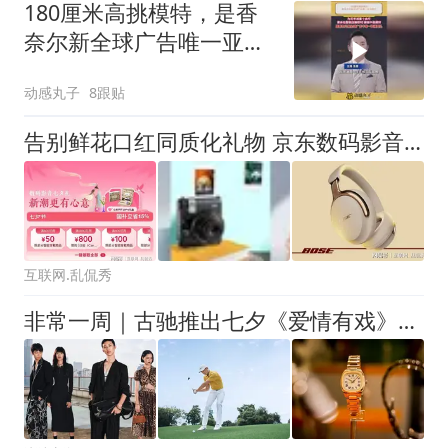
180厘米高挑模特，是香
奈尔新全球广告唯一亚洲
面孔
动感丸子
8跟贴
告别鲜花口红同质化礼物 京东数码影音七夕心动夜爆款好物低至7.7元
互联网.乱侃秀
非常一周｜古驰推出七夕《爱情有戏》短片；戴比尔斯群星演绎七夕珠宝