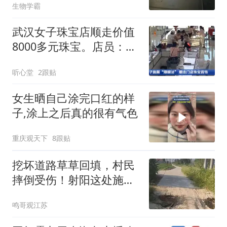
生物学霸
回
武汉女子珠宝店顺走价值
8000多元珠宝。店员：她
是常客！
听心堂
2跟贴
女生晒自己涂完口红的样
子,涂上之后真的很有气色
重庆观天下
8跟贴
挖坏道路草草回填，村民
摔倒受伤！射阳这处施工
遗留隐患该清零了
鸣哥观江苏