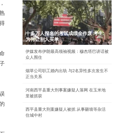
，
熟
得
十多万人报名的考试成绩全作废 考生:
为何让别人买单
伊媒发布伊朗最高领袖视频：穆杰塔巴讲话被
命
众人围住
子
烟草公司职工婚内出轨 与2名异性多次发生不
正当关系
河南西平县重大刑事案嫌疑人落网 在玉米地
误
里被抓获
的
西平县重大刑案嫌疑人被抓:从事砸墙等杂活
住城中村