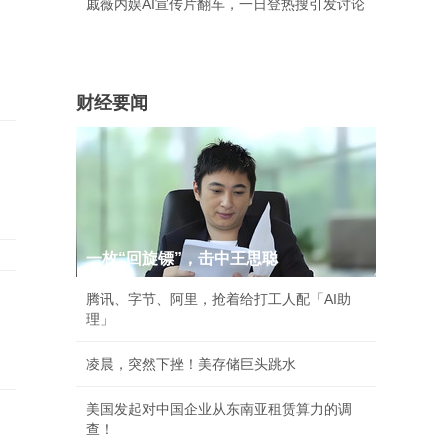
戚薇内娱AI宣传片翻车，一日登热搜引发讨论
财经要闻
一枚“回旋镖”，击中王思聪
腾讯、字节、阿里，抢着给打工人配「AI助
理」
凌晨，突然下挫！美存储巨头跳水
美国发起对中国企业从东南亚租赁算力的调
查！