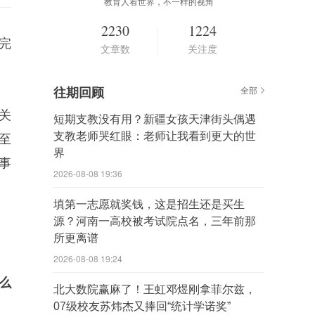
教育人看世界，不一样的视角
2230
1224
完
文章数
关注度
往期回顾
全部
关
短期支教没有用？新疆女孩天津街头偶遇
支教老师哭红眼：老师让我看到更大的世
至
界
事
2026-08-08 19:36
填第一志愿就奖钱，这是招生还是买生
源？河南一高校被考试院点名，三年前那
所更离谱
2026-08-08 19:24
么
‌北大数院赢麻了！王虹邓煜刚拿菲尔兹，
07级校友苏炜杰又捧回“统计学诺奖”