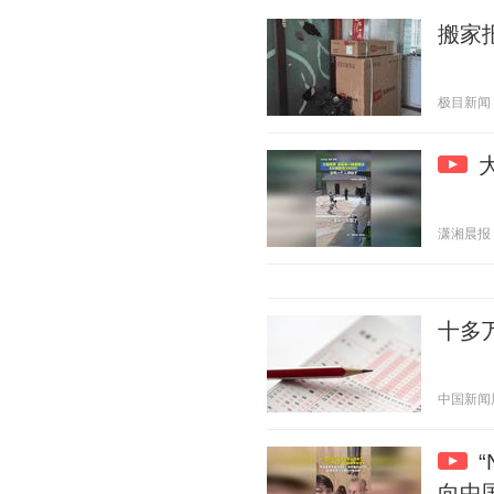
搬家
极目新闻 20
潇湘晨报 20
十多
中国新闻周刊
向中