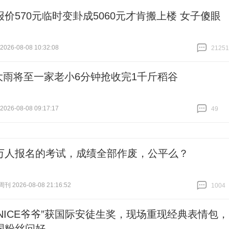
报价570元临时变卦成5060元才肯搬上楼 女子傻眼
26-08-08 10:32:08
21251
跟贴
21251
大雨将至一家老小6分钟抢收完1千斤稻谷
26-08-08 09:17:17
49
跟贴
49
万人报名的考试，成绩全部作废，公平么？
 2026-08-08 21:16:52
1004
跟贴
1004
“NICE爷爷”获国际安徒生奖，现场重现经典表情包，
国粉丝问好