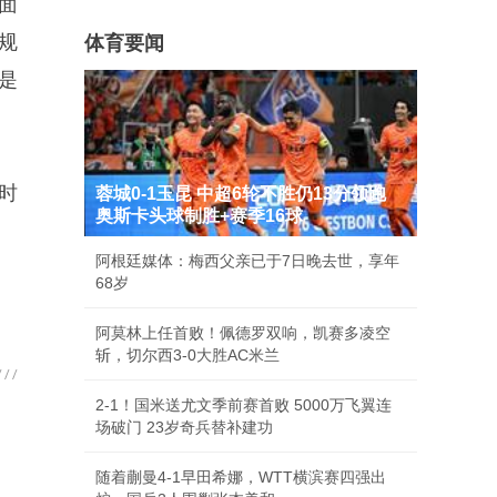
面
规
体育要闻
是
时
蓉城0-1玉昆 中超6轮不胜仍13分领跑
奥斯卡头球制胜+赛季16球
阿根廷媒体：梅西父亲已于7日晚去世，享年
68岁
阿莫林上任首败！佩德罗双响，凯赛多凌空
斩，切尔西3-0大胜AC米兰
2-1！国米送尤文季前赛首败 5000万飞翼连
场破门 23岁奇兵替补建功
随着蒯曼4-1早田希娜，WTT横滨赛四强出