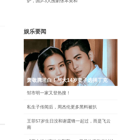
炉，国乒3人围剿张本美和
娱乐要闻
萧敬腾坦白！与大14岁妻子选择丁克
邹市明一家又登热搜！
私生子传闻后，周杰伦更多黑料被扒
王菲57岁生日没和谢霆锋一起过，而是飞云
南