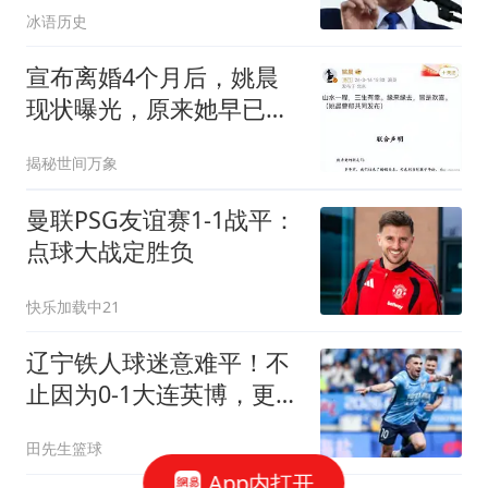
冰语历史
宣布离婚4个月后，姚晨
现状曝光，原来她早已给
自己留好了退路
揭秘世间万象
曼联PSG友谊赛1-1战平：
点球大战定胜负
快乐加载中21
辽宁铁人球迷意难平！不
止因为0-1大连英博，更多
在于以下五点！
田先生篮球
App内打开