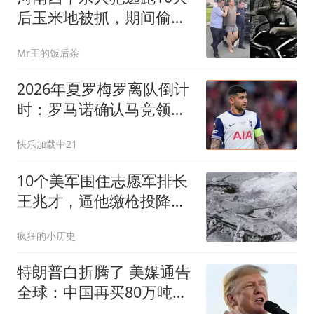
后玉米地被抓，期间偷东
西吃被发现伤及多名无辜
Mr王的饭后茶
群众，网传被人举报后落
网
2026年夏罗梅罗离队倒计
时：罗马诺确认马竞领
跑，阿森纳只是烟雾弹？
快乐加载中21
10个美军围住志愿军排长
王兆才，逼他缴枪投降，
被他当场撂倒6个
疯狂的小历史
特朗普白折腾了 美媒通告
全球：中国再买80万吨大
豆