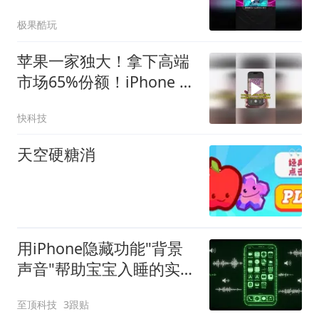
么选？
极果酷玩
苹果一家独大！拿下高端
市场65%份额！iPhone 17
系列扛起销量大旗
快科技
天空硬糖消
用iPhone隐藏功能"背景
声音"帮助宝宝入睡的实用
指南
至顶科技
3跟贴