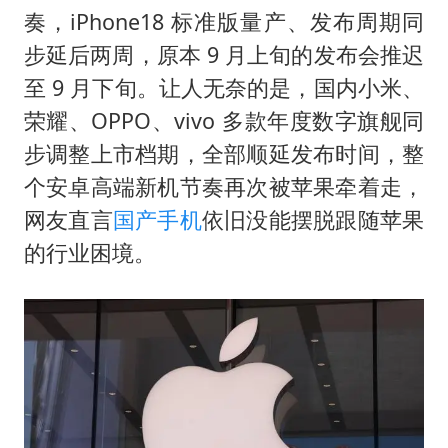
“不怕六爷挂得多 就怕六爷挂一颗”
奏，iPhone18 标准版量产、发布周期同
全民健身事业高质量发展
步延后两周，原本 9 月上旬的发布会推迟
台当局重金为“台独”织“皇帝新衣”
至 9 月下旬。让人无奈的是，国内小米、
几元成本的AI广告导致千万市值蒸发
荣耀、OPPO、vivo 多款年度数字旗舰同
步调整上市档期，全部顺延发布时间，整
《欢迎来龙餐馆》口碑
个安卓高端新机节奏再次被苹果牵着走，
乐享全民健身 共筑健康中国
网友直言
国产手机
依旧没能摆脱跟随苹果
的行业困境。