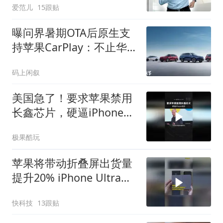
爱范儿
15跟贴
曝问界暑期OTA后原生支
持苹果CarPlay：不止华
为乾崑智驾ADS 5
码上闲叙
美国急了！要求苹果禁用
长鑫芯片，硬逼iPhone涨
价
极果酷玩
苹果将带动折叠屏出货量
提升20% iPhone Ultra备
货量达1000万台
快科技
13跟贴