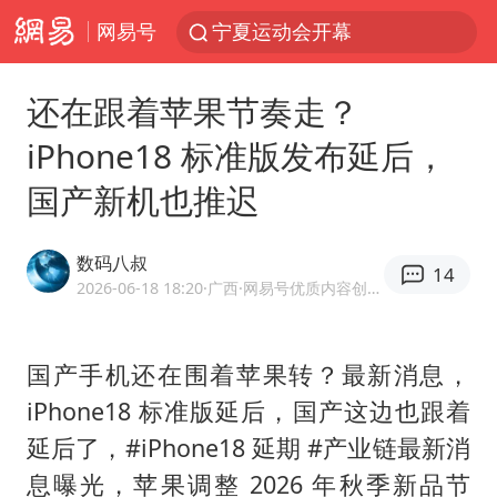
网易号
宁夏运动会开幕
马克·艾伦退出斯诺克中国公开赛
还在跟着苹果节奏走？
微信又有新功能，你可以“撤回”你的撤回了！
iPhone18 标准版发布延后，
新疆优化调整景区内自驾服务费
国产新机也推迟
情侣平潭拍日出坠崖1死1伤
上四休三，但降薪1000元，你接受吗？
数码八叔
14
老挝国会主席赛宋蓬逝世
2026-06-18 18:20
·广西
·网易号优质内容创作者
黄金牛市回来了吗
杭州全市有序停课
国产手机还在围着苹果转？最新消息，
iPhone18 标准版延后，国产这边也跟着
商场现钱学森巨幅海报 负责人回应
延后了，#iPhone18 延期 #产业链最新消
36岁男演员成景区NPC后人气爆棚
息曝光，苹果调整 2026 年秋季新品节