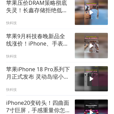
苹果压价DRAM策略彻底
失灵！长鑫存储拒绝低价
供货要求
快科技
苹果9月科技春晚新品全
线涨价！iPhone、手表、
耳机全都撑不住了
快科技
苹果iPhone 18 Pro系列下
月正式发布 灵动岛缩小、
首搭2nm芯片
快科技
iPhone20变砖头！四曲面
7寸巨屏，手感重量你怎