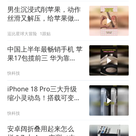
男生沉浸式削苹果，动作
丝滑又解压，给苹果做了
个抛光！
逗比星球大冒险
1跟贴
中国上半年最畅销手机 苹
果17包揽前三 华为靠
Mate 80拿下国产第一
快科技
iPhone 18 Pro三大升级
缩小灵动岛！搭载可变光
圈+自研C2基带
快科技
安卓阔折叠用起来怎么