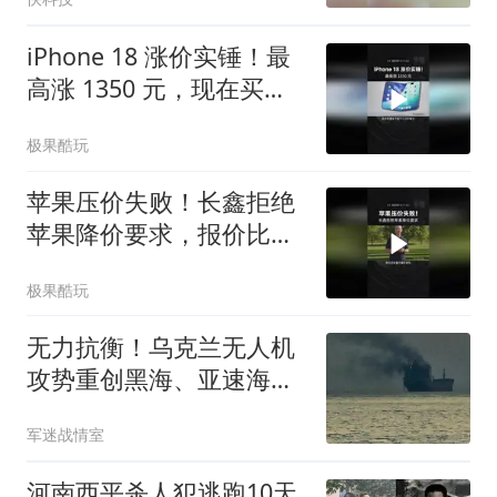
iPhone 18 涨价实锤！最
高涨 1350 元，现在买旧
款血赚？
极果酷玩
苹果压价失败！长鑫拒绝
苹果降价要求，报价比三
星还高
极果酷玩
无力抗衡！乌克兰无人机
攻势重创黑海、亚速海
218艘俄籍船只
军迷战情室
河南西平杀人犯逃跑10天