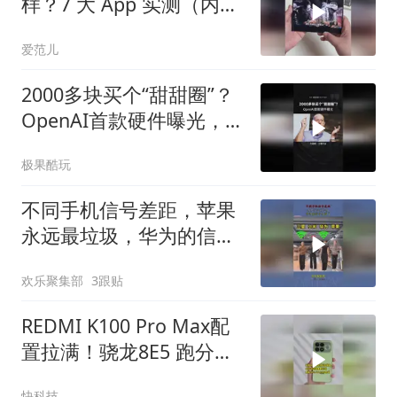
样？7 大 App 实测（内屏
篇）
爱范儿
2000多块买个“甜甜圈”？
OpenAI首款硬件曝光，这
次能取代手机吗？
极果酷玩
不同手机信号差距，苹果
永远最垃圾，华为的信号
太强了！
欢乐聚集部
3跟贴
REDMI K100 Pro Max配
置拉满！骁龙8E5 跑分突
破455万
快科技