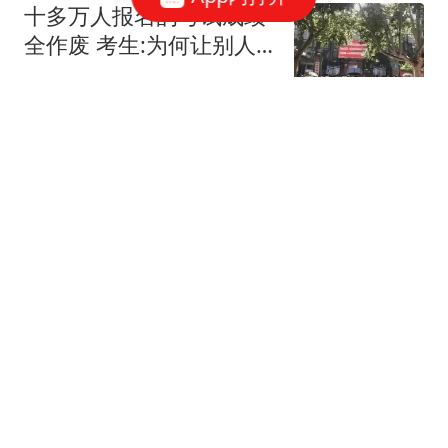
十多万人报名的考试成绩
全作废 考生:为何让别人
买单
中国新闻周刊
曼联vs巴黎：芒特、姆伯
莫、马兹拉维出战，巴黎
首发暂未公布
懂球帝
在日本，这类外国人的信
息，以后市役所全知道了
东京在线
蔡英文亲自担任绿营三市
竞选主委！媒体：国民党