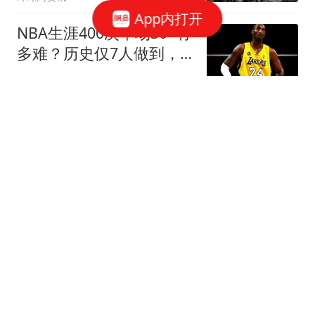
App内打开
NBA生涯400次单场30+有
多难？历史仅7人做到，
哈登库里均未上榜
弄月公子
基辅一枚导弹都没拦住被
炸惨 泽连斯基：求快给我
导弹
策前论
绰号葡萄牙姆巴佩，如今
五大联赛无人问，5000万
欧都卖不起
体育世界
国企拖欠3700余万工程款