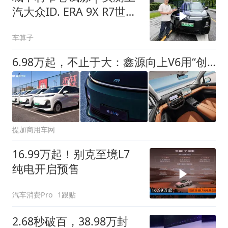
汽大众ID. ERA 9X R7世界
模型
车算子
6.98万起，不止于大：鑫源向上V6用“创富生态”重新定义商用MPV真实价值
提加商用车网
16.99万起！别克至境L7
纯电开启预售
汽车消费Pro
1跟贴
2.68秒破百，38.98万封