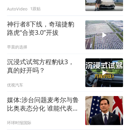
配体验
1跟贴
AutoVideo
神行者8下线，奇瑞捷豹
路虎“合资3.0”开拔
早晨的选择
沉浸式试驾方程豹钛3，
真的好开吗？
优视汽车
媒体:涉台问题麦考尔与鲁
比奥表态分化 谁能代表华
盛顿
环球时报国际