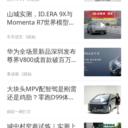
山城实测，ID.ERA 9X与
Momenta R7世界模型会
擦出怎样的火花？
车市进言
3跟贴
华为全场景新品深圳发布
尊界V800成首款破百万国
产新能源MPV
看成都
2跟贴
大块头MPV配智驾是刚需
还是鸡肋？零跑D99体验
解析
精彩一网打尽
城中村窄巷试炼｜实测上