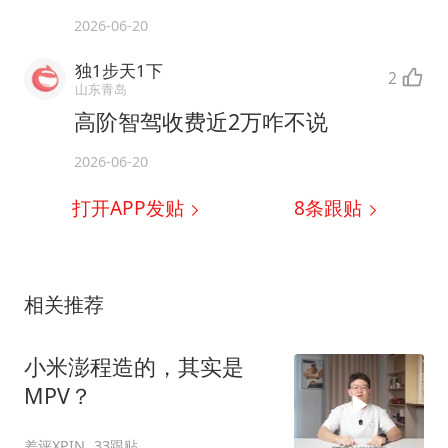
2026-06-20
独1步天1下
2
山东青岛
高阶智驾收费近2万咋不说
2026-06-20
打开APP发贴
8
条跟贴
相关推荐
小米澎程造的，其实是
MPV？
差评XPIN
33跟贴