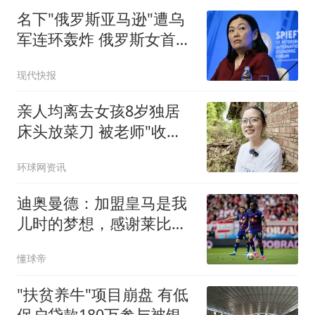
名下"俄罗斯亚马逊"遭乌
军连环轰炸 俄罗斯女首富
怒了
现代快报
亲人均离去女孩8岁独居
床头放菜刀 被老师"收
养"后逆袭
环球网资讯
迪奥曼德：加盟皇马是我
儿时的梦想，感谢莱比锡
促成这次转会
懂球帝
"扶贫养牛"项目崩盘 有低
保户贷款180万参与被银