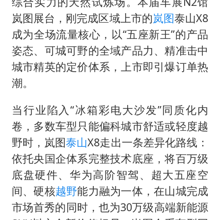
综合实力的天然试炼场。本届车展N2馆
法国将禁止“未经同意的电话营销”
岚图展台，刚完成区域上市的
岚图
泰山X8
24小时不关空调 电费会更低吗
成为全场流量核心，以“五座新王”的产品
中国养老床位“三连降”
姿态、可城可野的全域产品力、精准击中
多地要求领导干部带头休假
城市精英的定价体系，上市即引爆订单热
潮。
吉林一“温度计大楼”读数爆表
东方甄选被判赔偿江小白30万元
当行业陷入“冰箱彩电大沙发”同质化内
奋进开新局 实干挑大梁
卷，多数车型只能偏科城市舒适或轻度越
野时，岚图
泰山
X8走出一条差异化路线：
依托央国企体系完整技术底座，将百万级
底盘硬件、华为高阶智驾、超大五座空
间、硬核
越野
能力融为一体，在山城完成
市场首秀的同时，也为30万级高端新能源