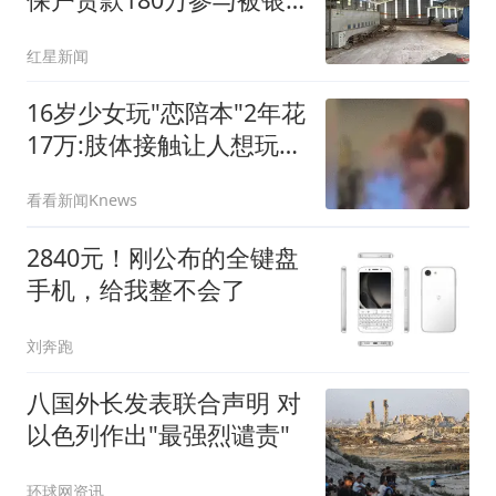
行起诉
红星新闻
16岁少女玩"恋陪本"2年花
17万:肢体接触让人想玩多
次
看看新闻Knews
2840元！刚公布的全键盘
手机，给我整不会了
刘奔跑
八国外长发表联合声明 对
以色列作出"最强烈谴责"
环球网资讯