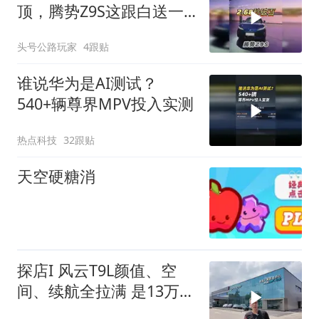
顶，腾势Z9S这跟白送一
样
头号公路玩家
4跟贴
谁说华为是AI测试？
540+辆尊界MPV投入实测
热点科技
32跟贴
天空硬糖消
探店I 风云T9L颜值、空
间、续航全拉满 是13万级
混动卷王