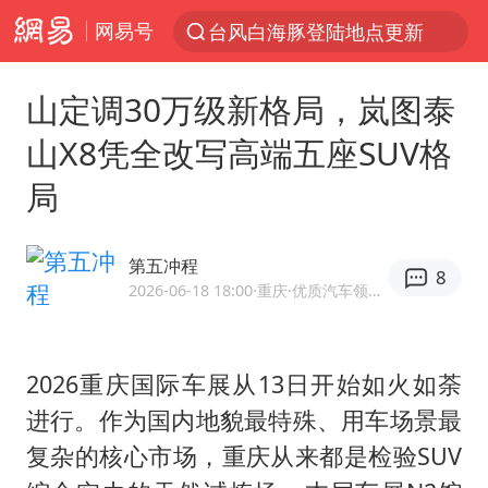
台风白海豚登陆地点更新
网易号
以“新”破局 首发经济点亮城市消费活力
台风白海豚进入48小时警戒线
山定调30万级新格局，岚图泰
佛得角门将亮相智利俱乐部主场
山X8凭全改写高端五座SUV格
中方回应是否在太平洋海底开采稀土
局
看守所辅警收受10万获刑1年
宇树科技发行价格150.80元/股
第五冲程
8
2026-06-18 18:00
·重庆
·优质汽车领域创作者
宇树科技王兴兴身家有望超200亿元
五粮液渠道价一箱上涨近百元
CIA被曝已秘密设立古巴工作组
2026重庆国际车展从13日开始如火如荼
进行。作为国内地貌最特殊、用车场景最
U17国足1分钟轰2球
复杂的核心市场，重庆从来都是检验SUV
泰国一女公务员妆容引争议 本人回应