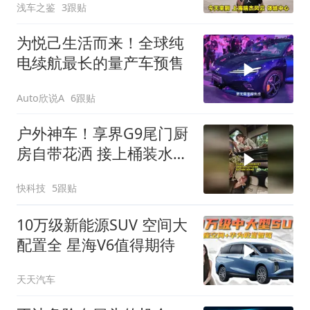
浅车之鉴
3跟贴
为悦己生活而来！全球纯
电续航最长的量产车预售
Auto欣说A
6跟贴
户外神车！享界G9尾门厨
房自带花洒 接上桶装水能
随时洗菜做饭
快科技
5跟贴
10万级新能源SUV 空间大
配置全 星海V6值得期待
天天汽车