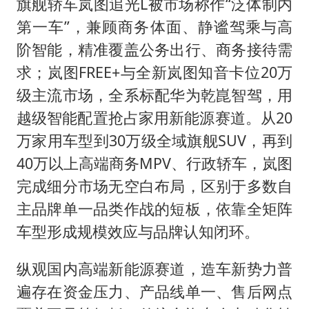
旗舰轿车岚图追光L被市场称作“泛体制内
第一车”，兼顾商务体面、静谧驾乘与高
阶智能，精准覆盖公务出行、商务接待需
求；岚图FREE+与全新岚图知音卡位20万
级主流市场，全系标配华为乾崑智驾，用
越级智能配置抢占家用新能源赛道。从20
万家用车型到30万级全域旗舰SUV，再到
40万以上高端商务MPV、行政轿车，岚图
完成细分市场无空白布局，区别于多数自
主品牌单一品类作战的短板，依靠全矩阵
车型形成规模效应与品牌认知闭环。
纵观国内高端新能源赛道，造车新势力普
遍存在资金压力、产品线单一、售后网点