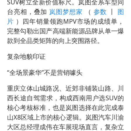
SUV树立全新价值标尺。岚图全系车型同
台亮相，叠加
岚图梦想家
（
参数
丨
图
片
）四年销量领跑MPV市场的成绩单，
完整勾勒出国产高端新能源品牌从单一爆
款到全品类矩阵的向上突围路径。
复杂地貌印证
“全场景豪华”不是营销噱头
重庆立体山城路况、近郊非铺装山路、川
西长途自驾需求，构成西南用户选SUV的
核心考核标准，也是岚图选择在此完成泰
山X8区域上市的核心逻辑。岚图汽车川渝
大区总经理成伟在车展现场直言，复杂立