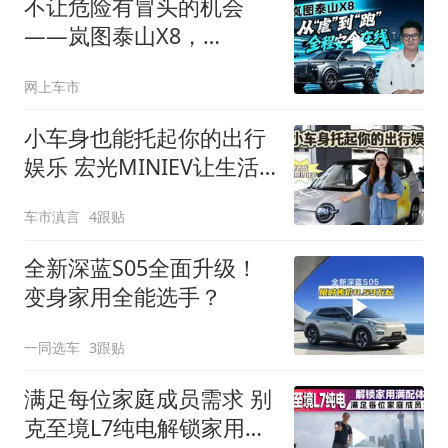
不让危险有冒头的机会
——岚图泰山X8，
从"虐"到"跑"全程安全在
网上车市
线
小车身也能托起你的出行
娱乐 宏光MINIEV让生活
变有趣
车市滇言
4跟贴
全新深蓝S05全面升级！
变身家用全能选手？
一同选车
3跟贴
满足每位家庭成员需求 别
克至境L7纯电解锁家用满