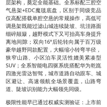
层架构，奠定全能基础。全系标配三腔空
气悬架+EDC魔毯底盘，区别于同级竞品
仅高配搭载单腔空悬的常规操作，高低可
调悬架既能过滤山城连续陡坡、坑洼路面
细碎颠簸，越野模式下又可抬高车身提升
离地间隙；双向16°后轮转向属于百万级
豪华越野同款配置，大幅缩小转弯半径，
狭窄山路、小区泊车灵活性媲美紧凑型
SUV；全系智能电四驱系统搭配华为乾崑
四激光雷达智驾，城市道路自动跟车、城
区避让、高速领航全场景覆盖，山路弯
道、陡坡识别能力大幅领先同级。
极限性能早已通过权威实测验证：上市前