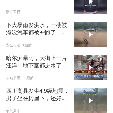
浙江卫视
下大暴雨发洪水，一楼被
淹没汽车都被冲跑了，网
友：希望没有人受伤吧
安全与法
1跟贴
哈尔滨暴雨，大街上一片
汪洋，地下室都进水了，
可别再下雨了
未名书屋
39跟贴
四川高县发生4.9级地震，
男子坐在房屋下，还好跑
得快逃过一劫
氧气周末