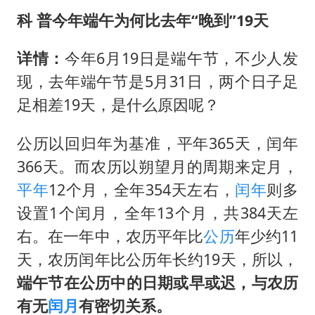
科 普
今年端午为何比去年“晚到”19天
详情：
今年6月19日是端午节，不少人发
现，去年端午节是5月31日，两个日子足
足相差19天，是什么原因呢？
公历以回归年为基准，平年365天，闰年
366天。而农历以朔望月的周期来定月，
平年
12个月，全年354天左右，
闰年
则多
设置1个闰月，全年13个月，共384天左
右。在一年中，农历平年比
公历
年少约11
天，农历闰年比公历年长约19天，所以，
端午节在公历中的日期或早或迟，与农历
有无
闰月
有密切关系。