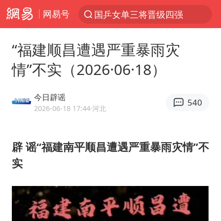
网易号
国乒女单三将晋级四强
光影经济撬动暑期消费新蓝海
“福建顺昌遭遇严重暴雨灾
日本发布排名：“中国第一，美日德韩英法居后”
情”不实（2026·06·18）
马克·艾伦退出斯诺克中国公开赛
大V：马科斯把路走绝了
今日辟谣
540
白海豚将正面袭击贯穿浙江
2026-06-18 17:44
·河北
情侣平潭拍日出坠崖1死1伤
辟 谣
“福建南平顺昌遭遇严重暴雨灾情”不
杭州全市有序停课
实
陈思诚零点晒照为佟丽娅庆生
夏日经济乘“热”而上 消费市场向“新”而行
36岁男演员成景区NPC后人气爆棚