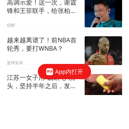
高调示爱！这一次，谢霆
锋和王菲联手，给张柏芝
上了一课
叨唠
越来越离谱了！前NBA首
轮秀，要打WNBA？
篮球实录
App内打开
江苏一女子用“硫磺皂”洗
头，坚持半年之后，发生
了这4大变化！
白宸侃片
9日凌晨瑞典大满贯战
报，3-0,3-1，东道主三连