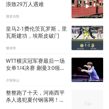
浪致29万人遇难
酒友自取
皇马2-1费伦茨瓦罗斯，里
瓦斯建功，埃斯皮破门
懂球帝
WTT横滨冠军赛最后一场
女单1/4决赛 蒯曼3:0领先
早田希娜 胜券在握
夕落秋山
整整跑了十天，河南西平
杀人逃犯夏付钢落网！抓
捕过程曝出引热议