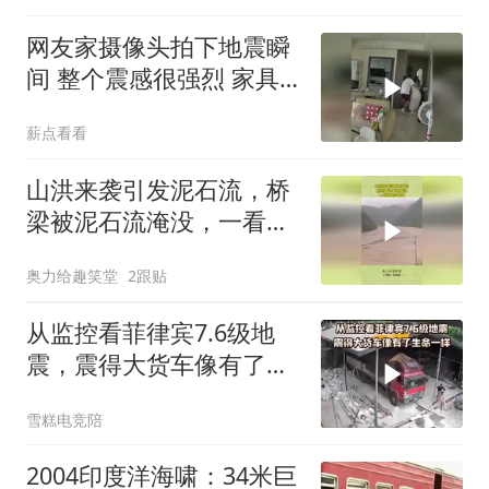
网友家摄像头拍下地震瞬
间 整个震感很强烈 家具
都在跟着震动
薪点看看
山洪来袭引发泥石流，桥
梁被泥石流淹没，一看就
是豆腐渣
奥力给趣笑堂
2跟贴
从监控看菲律宾7.6级地
震，震得大货车像有了生
命一样
雪糕电竞陪
2004印度洋海啸：34米巨