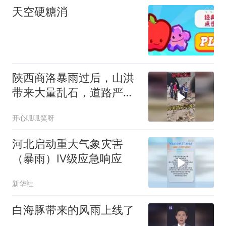
天空硬糖消
陕西商洛暴雨过后，山洪
带来大量乱石，道路严重
损毁
开心呱呱笑呀
河北启动重大气象灾害
（暴雨）Ⅳ级应急响应
新华社
白海豚带来的风雨上线了