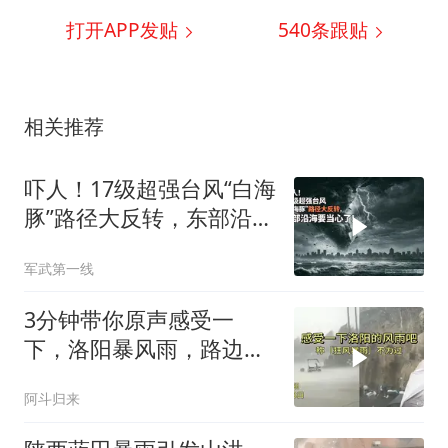
打开APP发贴
540
条跟贴
相关推荐
吓人！17级超强台风“白海
豚”路径大反转，东部沿海
要当心了！
军武第一线
3分钟带你原声感受一
下，洛阳暴风雨，路边大
树被连根拔起
阿斗归来