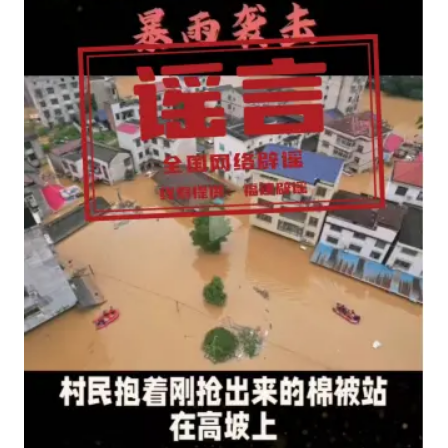
身体出现这几个信号可能是肝在求救
宇树王兴兴被问了360多个问题
全民健身事业高质量发展
几元成本的AI广告导致千万市值蒸发
台当局重金为“台独”织“皇帝新衣”
郑丽文：台湾从来没有“独立”过
商场现钱学森巨幅海报 负责人回应
乐享全民健身 共筑健康中国