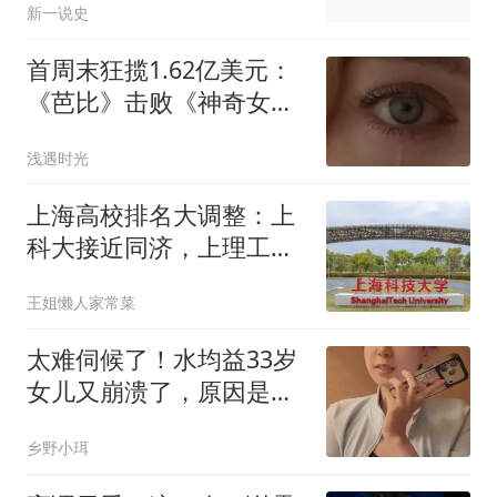
新一说史
首周末狂揽1.62亿美元：
《芭比》击败《神奇女
侠》，改写女导演票房史
浅遇时光
上海高校排名大调整：上
科大接近同济，上理工
84，工程大286
王姐懒人家常菜
太难伺候了！水均益33岁
女儿又崩溃了，原因是保
姆辞职不干了
乡野小珥