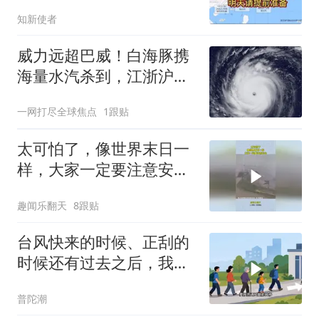
偏！杭州暴雨、11
知新使者
威力远超巴威！白海豚携
海量水汽杀到，江浙沪面
临停滞型大考验？
一网打尽全球焦点
1跟贴
太可怕了，像世界末日一
样，大家一定要注意安
全！
趣闻乐翻天
8跟贴
台风快来的时候、正刮的
时候还有过去之后，我们
到底该怎么办呢？
普陀潮