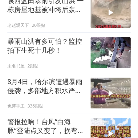
陕西蓝田暴雨引发山洪 一
栋房屋地基被冲垮后轰然
倒塌
老赵观天下
20跟贴
暴雨山洪有多可怕？监控
拍下生死十几秒！
未名书屋
2跟贴
8月4日，哈尔滨遭遇暴雨
侵袭，多部地方积水严
重！
兔芽手工
336跟贴
警报拉响！台风“白海
豚”登陆点又变了，拐弯跑