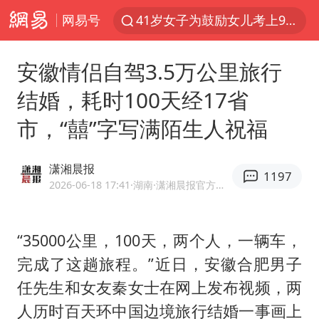
网易号
41岁女子为鼓励女儿考上985研究生
郑国霖回应去景区上班被保安拦下
安徽情侣自驾3.5万公里旅行
24小时不关空调 电费反而更低？
结婚，耗时100天经17省
陕西柞水突发泥石流致1死2失联
市，“囍”字写满陌生人祝福
“梅姨”已是老年人 死刑或适用受限
“事业单位招聘不是人情买卖”
潇湘晨报
1197
杭州一小区17楼玻璃幕墙爆裂
2026-06-18 17:41
·湖南
·潇湘晨报官方网易号
南大数院院长疑辞职信里写不想干了
美国退回1000亿美元关税
“35000公里，100天，两个人，一辆车，
完成了这趟旅程。”近日，安徽合肥男子
李亚鹏向地铁吐血女孩捐99999元
任先生和女友秦女士在网上发布视频，两
杨某某拒服兵役 不得录用为公务员
人历时百天环中国边境旅行结婚一事画上