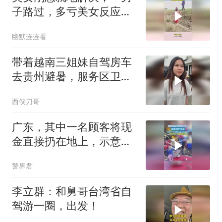
子路过，多亏美女反应够
快
幽默连连看
带着越南三姐妹自驾房车
去贵州避暑，服务区卫生
间不要钱让大姨姐很吃惊
西侠刀哥
广东，其中一名顾客将现
金直接扔在地上，示意服
务员去捡，服务员弯腰捡
警界君
起后霸气回应
李立群：和舅哥台湾省自
驾游一圈，出发！