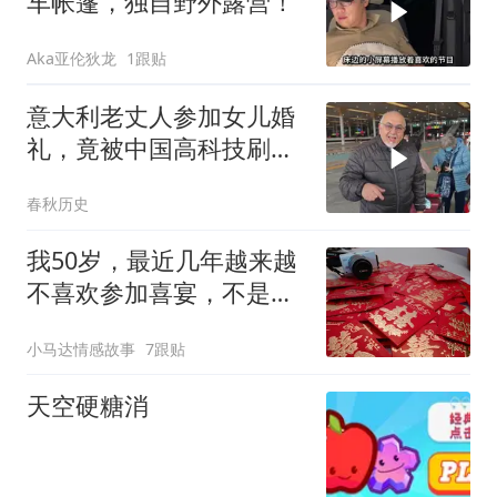
车帐篷，独自野外露营！
Aka亚伦狄龙
1跟贴
意大利老丈人参加女儿婚
礼，竟被中国高科技刷新
三观，直呼难怪女儿要嫁
春秋历史
中国
我50岁，最近几年越来越
不喜欢参加喜宴，不是变
得薄情了，而是我学会了
小马达情感故事
7跟贴
算账
天空硬糖消