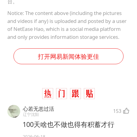
台。
Notice: The content above (including the pictures
and videos if any) is uploaded and posted by a user
of NetEase Hao, which is a social media platform
and only provides information storage services.
打开网易新闻体验更佳
心若无恙过活
153
辽宁沈阳
100天啥也不做也得有积蓄才行
2026-06-18