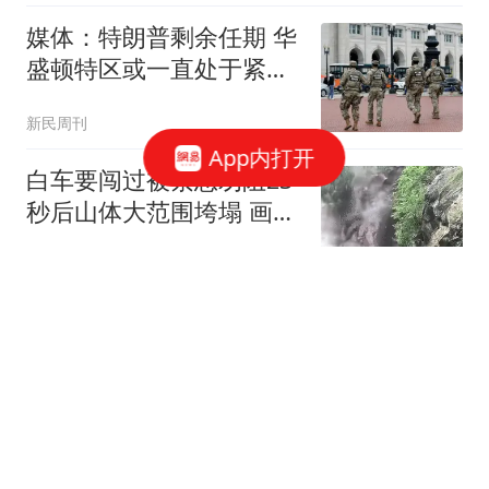
媒体：特朗普剩余任期 华
盛顿特区或一直处于紧急
状态
新民周刊
App内打开
白车要闯过被紧急劝阻23
秒后山体大范围垮塌 画面
披露
扬子晚报
官员父亲贪腐儿子洗黑钱
两人双双被查处
大风新闻
中日闹得最难看时刻，特