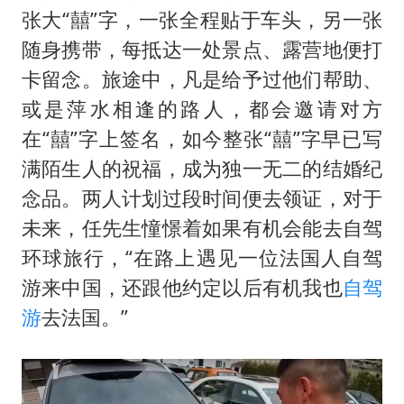
张大“囍”字，一张全程贴于车头，另一张
随身携带，每抵达一处景点、露营地便打
卡留念。旅途中，凡是给予过他们帮助、
或是萍水相逢的路人，都会邀请对方
在“囍”字上签名，如今整张“囍”字早已写
满陌生人的祝福，成为独一无二的结婚纪
念品。两人计划过段时间便去领证，对于
未来，任先生憧憬着如果有机会能去自驾
环球旅行，“在路上遇见一位法国人自驾
游来中国，还跟他约定以后有机我也
自驾
游
去法国。”