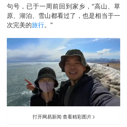
新华社权威快报|我国编制完成新版全月地质图
句号，已于一周前回到家乡，“高山、草
知识产权强国建设驶入“快车道”
原、湖泊、雪山都看过了，也是相当于一
要给全体职工“应休尽休”的底气
次完美的
旅行
。”
曝张一鸣下死命令：不依赖AI蒸馏技术
中国经济展现强大韧性和活力
打开网易新闻 查看精彩图片