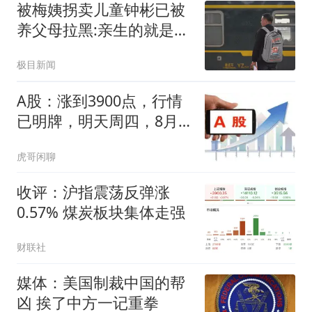
被梅姨拐卖儿童钟彬已被
养父母拉黑:亲生的就是亲
生的
极目新闻
A股：涨到3900点，行情
已明牌，明天周四，8月7
日，很可能这样走
虎哥闲聊
收评：沪指震荡反弹涨
0.57% 煤炭板块集体走强
财联社
媒体：美国制裁中国的帮
凶 挨了中方一记重拳