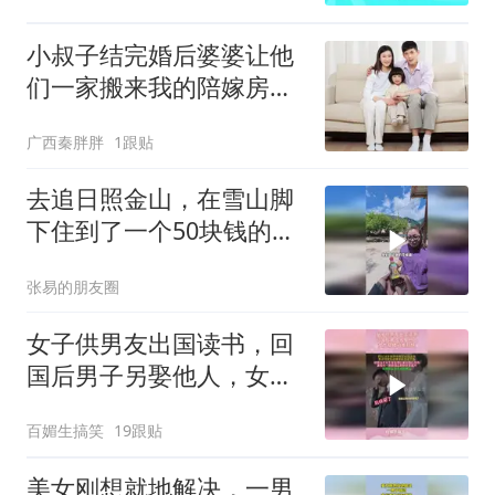
小叔子结完婚后婆婆让他
们一家搬来我的陪嫁房，
我：都滚出去！
广西秦胖胖
1跟贴
去追日照金山，在雪山脚
下住到了一个50块钱的酒
店！
张易的朋友圈
女子供男友出国读书，回
国后男子另娶他人，女生
穿婚纱大闹婚礼
百媚生搞笑
19跟贴
美女刚想就地解决，一男