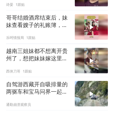
诗晏
1跟贴
哥哥结婚酒席结束后，妹
妹查看嫂子的礼账簿，打
开看到内容惊呆了
乐呵情报局
1跟贴
越南三姐妹都不想离开贵
州了，想把妹妹嫁这里，
我们夏天有地方避暑
西侠刀哥
1跟贴
自驾游西藏开自吸排量的
两驱车和宝马问界一起走
藏区大山里的窄路
通勤崩溃观察员