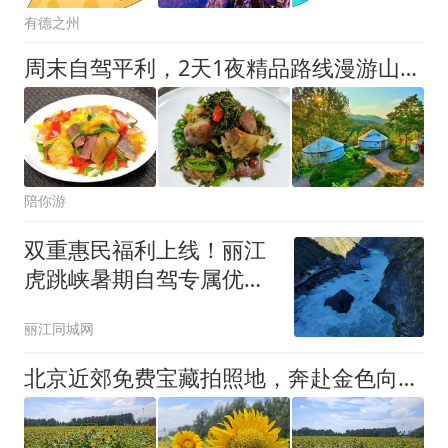
有德之州
周末自驾平利，2天1夜精品路线漫游山水茶乡！
陪你游
双重惠民福利上线！丽江
虎跳峡暑期自驾专属优惠
来袭
丽江同城网
北京近郊免费宝藏拍照地，奔赴金色向日葵花海，赶快冲