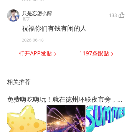
只是忘怎么醉
133
北京
祝福你们有钱有闲的人
2026-06-18
打开APP发贴
1197
条跟贴
相关推荐
免费嗨吃嗨玩！就在德州环联夜市旁，傣迪泼水电音节即将来袭，门票速来免费领！