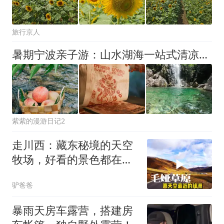
旅行京人
暑期宁波亲子游：山水湖海一站式清凉遛娃指南+FAQ
紫紫的漫游日记2
走川西：藏东秘境的天空
牧场，好看的景色都在周
边
驴爸爸
暴雨天房车露营，搭建房