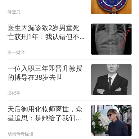
补壹刀
医生因漏诊致2岁男童死
亡获刑1年：我认错但不
能认罪
第一财经
一位入职三年即晋升教授
的博导在38岁去世
必记本
天后御用化妆师离世，众
星追思：是她给了我们登
台的底气
动物奇奇怪怪