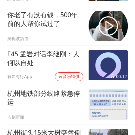
你老了有没有钱，500年
前的人帮你试过了
吴晓波频道
E45 孟岩对话李继刚：人
何以自处
00:12
有知有行App
云音乐特供
杭州地铁部分线路紧急停
运
吉刻新闻
杭州街头15米大树突然倒