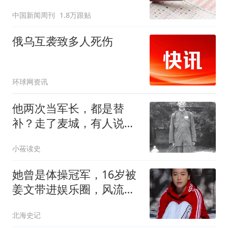
中国新闻周刊
1.8万跟贴
俄乌互袭致多人死伤
环球网资讯
他两次当军长，都是替
补？走了麦城，有人说：
老军长来指挥就好了
小莜读史
她曾是体操冠军，16岁被
姜文带进娱乐圈，风流成
性，绯闻多如雪花
北海史记