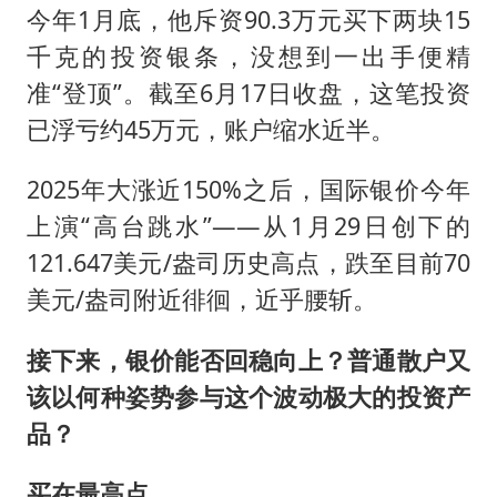
新疆一婚礼线上邀请引热议
今年1月底，他斥资90.3万元买下两块15
《龙餐馆》 冲奖
千克的投资银条，没想到一出手便精
上门女婿出轨女邻居多年被判重婚罪
准“登顶”。截至6月17日收盘，这笔投资
已浮亏约45万元，账户缩水近半。
构建更高水平的全民健身公共服务体系
韩军前线部队连曝丑闻
2025年大涨近150%之后，国际银价今年
云南一男子胃中取出180颗铁钉
上演“高台跳水”——从1月29日创下的
奋力开创中国式现代化建设新局面
121.647美元/盎司历史高点，跌至目前70
美元/盎司附近徘徊，近乎腰斩。
接下来，银价能否回稳向上？普通散户又
该以何种姿势参与这个波动极大的投资产
品？
买在最高点