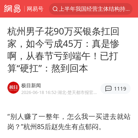
网易号
上半年我国经营主体结构持续优化
俄称边境州遭乌大规模袭击已致13伤
杭州男子花90万买银条扛回
杭州机场已取消航班388架次
家，如今亏成45万：真是惨
于东来回应胖东来近25年老店年底关闭
啊，从春节亏到端午！已打
浙江省委书记：该停下的坚决停下来
算“硬扛”：熬到回本
中国籍豪华游艇富商之子在泰国被杀
白海豚北上或致京津冀暴雨
极目新闻
1119
美将每月供乌爱国者拦截导弹
2026-06-18 16:52
·湖北
·楚天都市报官方网易号
国足U17与阿森纳决赛取消 并列冠军
10余省份将出现强风雨 局地特大暴雨
“别人赚了一整年，怎么我一买进去就站
岗？”杭州85后赵先生有点郁闷。
世界第1特鲁姆普斯诺克中国赛一轮游