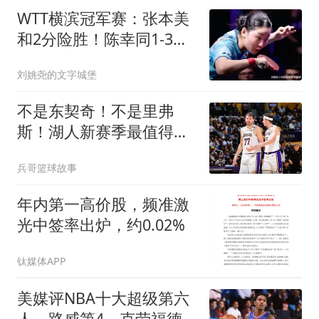
WTT横滨冠军赛：张本美
和2分险胜！陈幸同1-3落
后，或卫冕失败？
刘姚尧的文字城堡
不是东契奇！不是里弗
斯！湖人新赛季最值得期
待球员，雷迪克欲重点培
兵哥篮球故事
养
年内第一高价股，频准激
光中签率出炉，约0.02%
钛媒体APP
美媒评NBA十大超级第六
人，路威第4，克劳福德