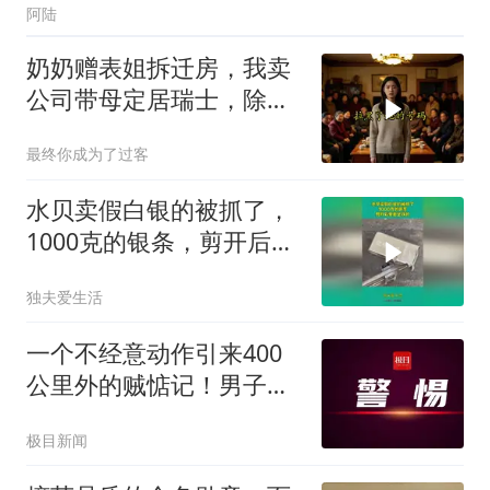
阿陆
奶奶赠表姐拆迁房，我卖
公司带母定居瑞士，除夕
夜求我回家
最终你成为了过客
水贝卖假白银的被抓了，
1000克的银条，剪开后里
面是铁的
独夫爱生活
一个不经意动作引来400
公里外的贼惦记！男子砸
窗盗窃25万元贵金属，得
极目新闻
手次日被抓