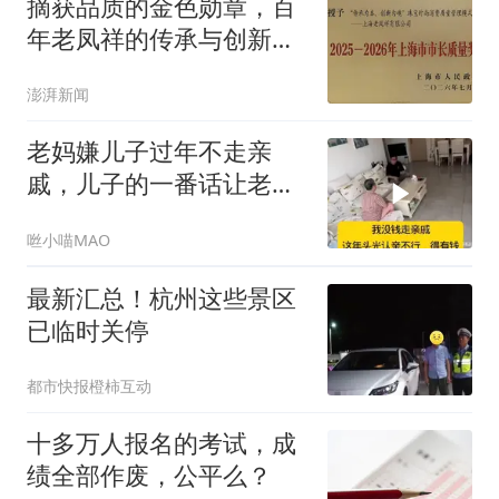
摘获品质的金色勋章，百
年老凤祥的传承与创新之
道
澎湃新闻
老妈嫌儿子过年不走亲
戚，儿子的一番话让老妈
无言以对！
咝小喵MAO
最新汇总！杭州这些景区
已临时关停
都市快报橙柿互动
十多万人报名的考试，成
绩全部作废，公平么？