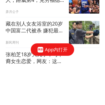
进前3，第1无悬念
弄月公子
藏在别人女友浴室的20岁
中国富二代被杀 嫌犯最新
发声
新民周刊
App内打开
张柏芝18岁大儿子，与华
裔女生恋爱，网友：这颜
值，好般配...
LULU生活家
9岁男孩被巨浪卷走近48
小时 目击者：保安曾喊话
劝阻
大风新闻