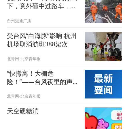
下，意外砸中过路车，通
行一度中断；最新消息：
台州交通广播
半小时恢复，无人员受伤
受台风“白海豚”影响 杭州
机场取消航班388架次
北青网-北京青年报
“快撤离！大棚危
险！”——台风夜里的声声
呼喊与温暖转移
北青网-北京青年报
天空硬糖消